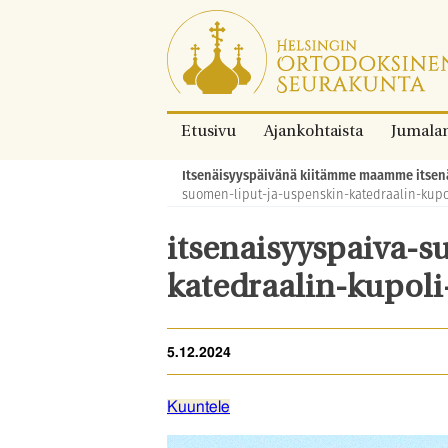
Siirry
suoraan
sisältöön.
Etusivu
Ajankohtaista
Jumala
Itsenäisyyspäivänä kiitämme maamme itsenäi
Murupolku:
suomen-liput-ja-uspenskin-katedraalin-kupo
itsenaisyyspaiva-s
katedraalin-kupoli
5.12.2024
Kuuntele