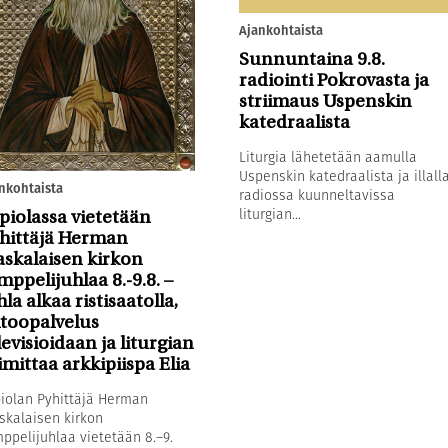
Ajankohtaista
Sunnuntaina 9.8.
radiointi Pokrovasta ja
striimaus Uspenskin
katedraalista
Liturgia lähetetään aamulla
Uspenskin katedraalista ja illall
nkohtaista
radiossa kuunneltavissa
liturgian...
piolassa vietetään
hittäjä Herman
askalaisen kirkon
mppelijuhlaa 8.-9.8. –
hla alkaa ristisaatolla,
toopalvelus
levisioidaan ja liturgian
imittaa arkkipiispa Elia
iolan Pyhittäjä Herman
skalaisen kirkon
ppelijuhlaa vietetään 8.–9.