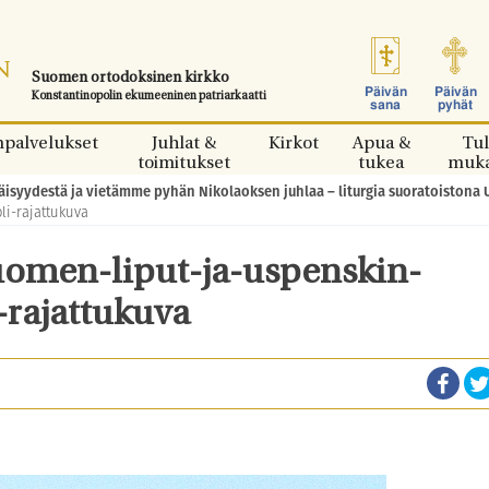
Suomen ortodoksinen kirkko
Päivän
Päivän
Konstantinopolin ekumeeninen patriarkaatti
sana
pyhät
npalvelukset
Juhlat &
Kirkot
Apua &
Tul
toimitukset
tukea
muk
syydestä ja vietämme pyhän Nikolaoksen juhlaa – liturgia suoratoistona 
li-rajattukuva
uomen-liput-ja-uspenskin-
-rajattukuva