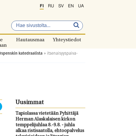
FI
RU
SV
EN
UA
e
Hautausmaa
Yhteystiedot
aan
Uspenskin katedraalista
»
itsenaisyyspaiva-
Uusimmat
Tapiolassa vietetään Pyhittäjä
Herman Alaskalaisen kirkon
temppelijuhlaa 8.-9.8. - juhla
alkaa ristisaatolla, ehtoopalvelus