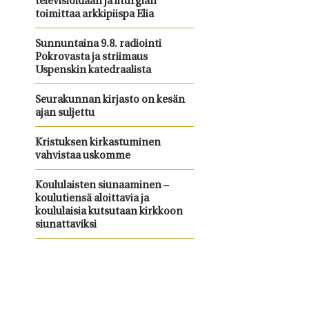
televisioidaan ja liturgian
toimittaa arkkipiispa Elia
Sunnuntaina 9.8. radiointi
Pokrovasta ja striimaus
Uspenskin katedraalista
Seurakunnan kirjasto on kesän
ajan suljettu
Kristuksen kirkastuminen
vahvistaa uskomme
Koululaisten siunaaminen –
koulutiensä aloittavia ja
koululaisia kutsutaan kirkkoon
siunattaviksi