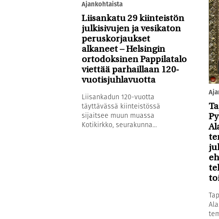
Ajankohtaista
Liisankatu 29 kiinteistön
julkisivujen ja vesikaton
peruskorjaukset
alkaneet – Helsingin
ortodoksinen Pappilatalo
viettää parhaillaan 120-
vuotisjuhlavuotta
Aja
Liisankadun 120-vuotta
täyttävässä kiinteistössä
Ta
sijaitsee muun muassa
Py
Kotikirkko, seurakunna...
Al
te
ju
eh
te
to
Tap
Ala
tem