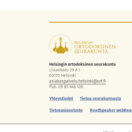
Helsingin ortodoksinen seurakunta
Liisankatu 29 A 1
00170 Helsinki
asiakaspalvelu.helsinki@ort.fi
Puh. 09 85 646 100
Yhteystiedot
Tietoa seurakunnasta
Tietosuojaseloste
ReadSpeaker webRea