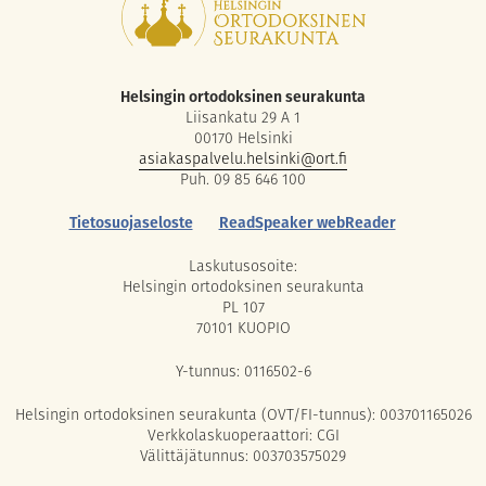
Helsingin ortodoksinen seurakunta
Liisankatu 29 A 1
00170 Helsinki
asiakaspalvelu.helsinki@ort.fi
Puh. 09 85 646 100
Tietosuojaseloste
ReadSpeaker webReader
Laskutusosoite:
Helsingin ortodoksinen seurakunta
PL 107
70101 KUOPIO
Y-tunnus: 0116502-6
Helsingin ortodoksinen seurakunta (OVT/FI-tunnus): 003701165026
Verkkolaskuoperaattori: CGI
Välittäjätunnus: 003703575029