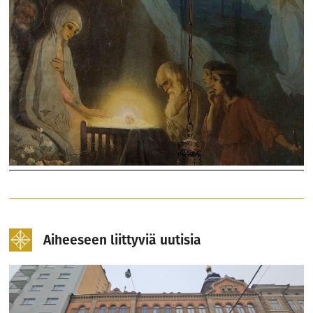
Aiheeseen liittyviä uutisia