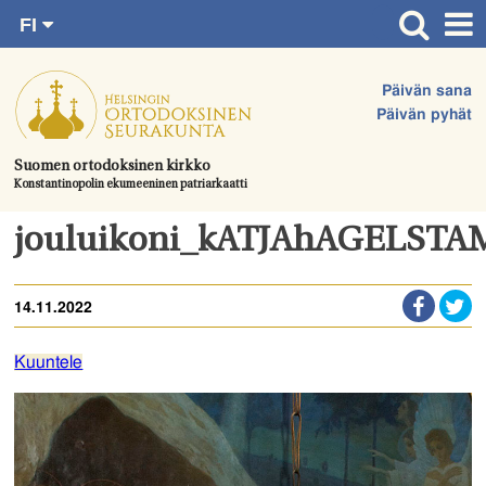
FI
Siirry
RU
Etusivu
SV
suoraan
Päivän sana
EN
Ajankohtaista
sisältöön.
Päivän pyhät
UA
Jumalanpalvelukset
Suomen ortodoksinen kirkko
Konstantinopolin ekumeeninen patriarkaatti
Juhlat & toimitukset
Kirkot
jouluikoni_kATJAhAGELST
Apua & tukea
14.11.2022
Tule mukaan
Hautausmaa
Kuuntele
Yhteystiedot