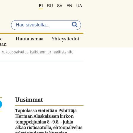
FI
RU
SV
EN
UA
e
Hautausmaa
Yhteystiedot
aan
a-rukouspalvelus-kaikkienmurheellistenilo-
Uusimmat
Tapiolassa vietetään Pyhittäjä
Herman Alaskalaisen kirkon
temppelijuhlaa 8.-9.8. - juhla
alkaa ristisaatolla, ehtoopalvelus