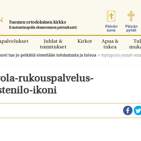
Suomen ortodoksinen kirkko
Päivän
Päivän
Konstantinopolin ekumeeninen patriarkaatti
sana
pyhät
npalvelukset
Juhlat &
Kirkot
Apua &
Tul
toimitukset
tukea
muk
koni tuo jo pelkällä nimellään lohdustusta ja toivoa
»
myllypuro-joosef-vol
vola-rukouspalvelus-
tenilo-ikoni