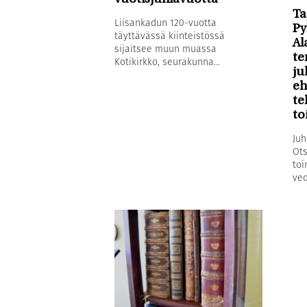
Ta
Liisankadun 120-vuotta
Py
täyttävässä kiinteistössä
Al
sijaitsee muun muassa
te
Kotikirkko, seurakunna...
ju
eh
te
to
Juh
Ots
toi
ved