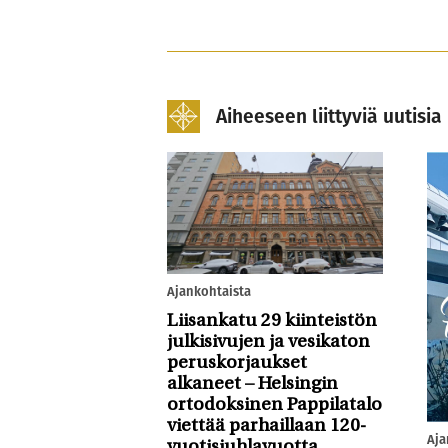
Aiheeseen liittyviä uutisia
Ajankohtaista
Liisankatu 29 kiinteistön
julkisivujen ja vesikaton
peruskorjaukset
alkaneet – Helsingin
ortodoksinen Pappilatalo
viettää parhaillaan 120-
Aja
vuotisjuhlavuotta