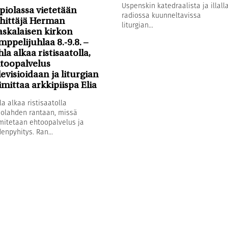
Uspenskin katedraalista ja illall
piolassa vietetään
radiossa kuunneltavissa
hittäjä Herman
liturgian...
askalaisen kirkon
mppelijuhlaa 8.-9.8. –
hla alkaa ristisaatolla,
toopalvelus
levisioidaan ja liturgian
imittaa arkkipiispa Elia
la alkaa ristisaatolla
olahden rantaan, missä
mitetaan ehtoopalvelus ja
enpyhitys. Ran...