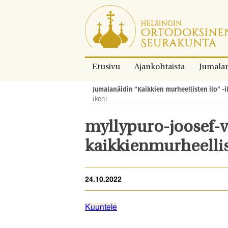
Siirry
suoraan
sisältöön.
Etusivu
Ajankohtaista
Jumala
Jumalanäidin ”Kaikkien murheellisten ilo” -i
Murupolku:
ikoni
myllypuro-joosef-
kaikkienmurheellis
24.10.2022
Kuuntele