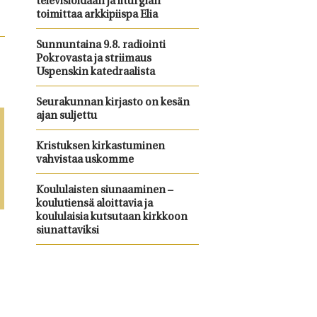
televisioidaan ja liturgian
toimittaa arkkipiispa Elia
Sunnuntaina 9.8. radiointi
Pokrovasta ja striimaus
Uspenskin katedraalista
Seurakunnan kirjasto on kesän
ajan suljettu
Kristuksen kirkastuminen
vahvistaa uskomme
Koululaisten siunaaminen –
koulutiensä aloittavia ja
koululaisia kutsutaan kirkkoon
siunattaviksi