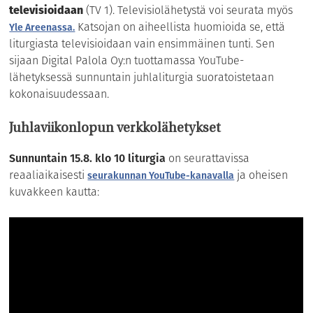
televisioidaan
(TV 1). Televisiolähetystä voi seurata myös
Katsojan on aiheellista huomioida se, että
Yle Areenassa.
liturgiasta televisioidaan vain ensimmäinen tunti. Sen
sijaan Digital Palola Oy:n tuottamassa YouTube-
lähetyksessä sunnuntain juhlaliturgia suoratoistetaan
kokonaisuudessaan.
Juhlaviikonlopun verkkolähetykset
Sunnuntain 15.8. klo 10 liturgia
on seurattavissa
reaaliaikaisesti
ja oheisen
seurakunnan YouTube-kanavalla
kuvakkeen kautta: