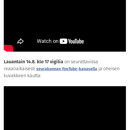
Lauantain 14.8. klo 17 vigilia
on seurattavissa
reaaliaikaisesti
ja oheisen
seurakunnan YouTube-kanavalla
kuvakkeen kautta: