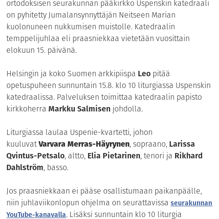
ortodoksisen seurakunnan pääkirkko Uspenskin katedraali
on pyhitetty Jumalansynnyttäjän Neitseen Marian
kuolonuneen nukkumisen muistolle. Katedraalin
temppelijuhlaa eli praasniekkaa vietetään vuosittain
elokuun 15. päivänä.
Helsingin ja koko Suomen arkkipiispa
Leo
pitää
opetuspuheen sunnuntain 15.8. klo 10 liturgiassa Uspenskin
katedraalissa. Palveluksen toimittaa katedraalin papisto
kirkkoherra
Markku Salmisen
johdolla.
Liturgiassa laulaa Uspenie-kvartetti, johon
kuuluvat
Varvara Merras-Häyrynen
, sopraano,
Larissa
Qvintus-Petsalo
, altto,
Elia Pietarinen
, tenori ja
Rikhard
Dahlström
, basso.
Jos praasniekkaan ei pääse osallistumaan paikanpäälle,
niin juhlaviikonlopun ohjelma on seurattavissa
seurakunnan
. Lisäksi sunnuntain klo 10 liturgia
YouTube-kanavalla