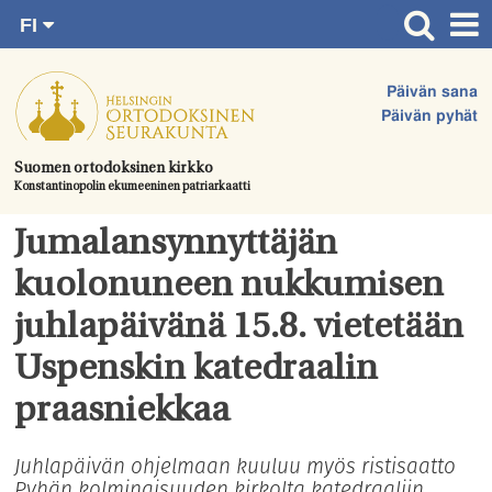
FI
Siirry
RU
Etusivu
SV
suoraan
Päivän sana
EN
Ajankohtaista
sisältöön.
Päivän pyhät
UA
Jumalanpalvelukset
Suomen ortodoksinen kirkko
Konstantinopolin ekumeeninen patriarkaatti
Juhlat & toimitukset
Kirkot
Jumalansynnyttäjän
Apua & tukea
kuolonuneen nukkumisen
Tule mukaan
juhlapäivänä 15.8. vietetään
Hautausmaa
Uspenskin katedraalin
Yhteystiedot
praasniekkaa
Juhlapäivän ohjelmaan kuuluu myös ristisaatto
Pyhän kolminaisuuden kirkolta katedraaliin.