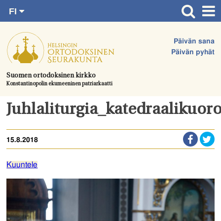
FI
Siirry
RU
Etusivu
SV
suoraan
Päivän sana
EN
Ajankohtaista
sisältöön.
Päivän pyhät
UA
Jumalanpalvelukset
Suomen ortodoksinen kirkko
Konstantinopolin ekumeeninen patriarkaatti
Juhlat & toimitukset
Kirkot
Juhlaliturgia_katedraalikuor
Apua & tukea
15.8.2018
Tule mukaan
Hautausmaa
Kuuntele
Yhteystiedot