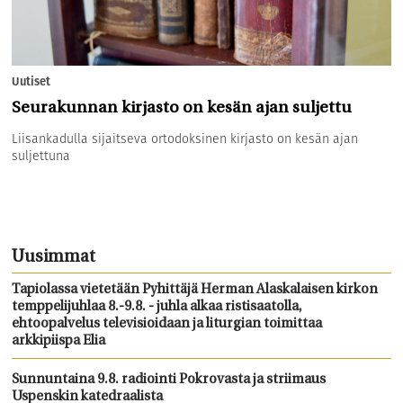
Uutiset
Seurakunnan kirjasto on kesän ajan suljettu
Liisankadulla sijaitseva ortodoksinen kirjasto on kesän ajan
suljettuna
Uusimmat
Tapiolassa vietetään Pyhittäjä Herman Alaskalaisen kirkon
temppelijuhlaa 8.-9.8. - juhla alkaa ristisaatolla,
ehtoopalvelus televisioidaan ja liturgian toimittaa
arkkipiispa Elia
Sunnuntaina 9.8. radiointi Pokrovasta ja striimaus
Uspenskin katedraalista