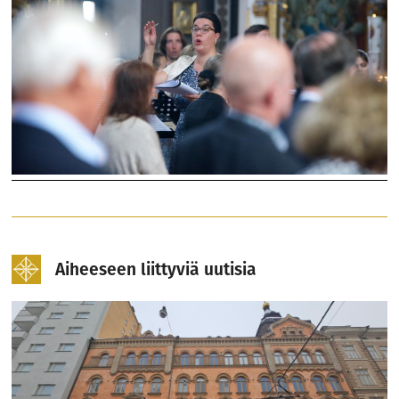
Aiheeseen liittyviä uutisia