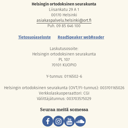
Helsingin ortodoksinen seurakunta
Liisankatu 29 A 1
00170 Helsinki
asiakaspalvelu.helsinki@ort.fi
Puh. 09 85 646 100
Tietosuojaseloste
ReadSpeaker webReader
Laskutusosoite:
Helsingin ortodoksinen seurakunta
PL 107
70101 KUOPIO
Y-tunnus: 0116502-6
Helsingin ortodoksinen seurakunta (OVT/FI-tunnus): 003701165026
Verkkolaskuoperaattori: CGI
Välittäjätunnus: 003703575029
Seuraa meitä somessa