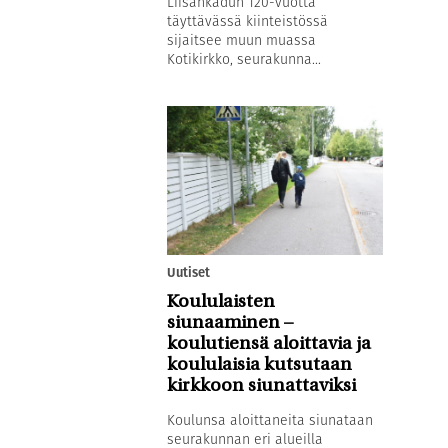
Liisankadun 120-vuotta
täyttävässä kiinteistössä
sijaitsee muun muassa
Kotikirkko, seurakunna...
Uutiset
Koululaisten
siunaaminen –
koulutiensä aloittavia ja
koululaisia kutsutaan
kirkkoon siunattaviksi
Koulunsa aloittaneita siunataan
seurakunnan eri alueilla