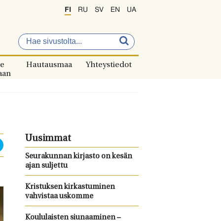
FI
RU
SV
EN
UA
e
Hautausmaa
Yhteystiedot
aan
Uusimmat
Seurakunnan kirjasto on kesän
ajan suljettu
Kristuksen kirkastuminen
vahvistaa uskomme
Koululaisten siunaaminen –