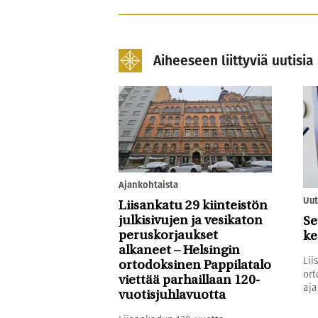
Aiheeseen liittyviä uutisia
Ajankohtaista
Uut
Liisankatu 29 kiinteistön
julkisivujen ja vesikaton
Se
peruskorjaukset
ke
alkaneet – Helsingin
Lii
ortodoksinen Pappilatalo
ort
viettää parhaillaan 120-
aja
vuotisjuhlavuotta