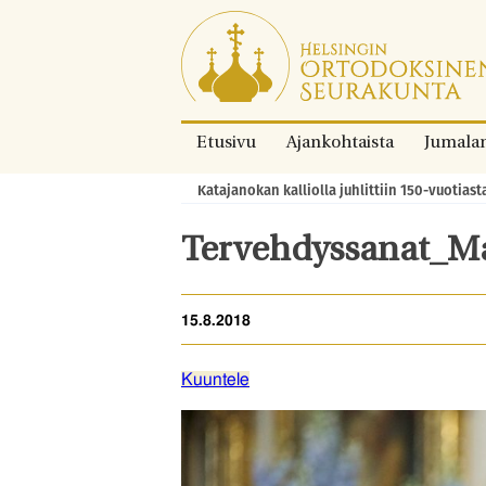
Siirry
suoraan
sisältöön.
Etusivu
Ajankohtaista
Jumala
Katajanokan kalliolla juhlittiin 150-vuotiast
Murupolku:
Tervehdyssanat_Ma
15.8.2018
Kuuntele