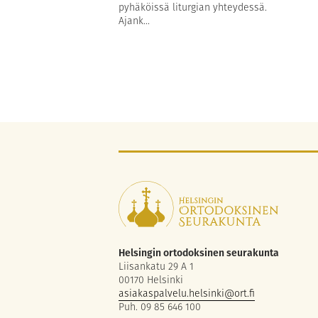
pyhäköissä liturgian yhteydessä.
Ajank...
Helsingin ortodoksinen seurakunta
Liisankatu 29 A 1
00170 Helsinki
asiakaspalvelu.helsinki@ort.fi
Puh. 09 85 646 100