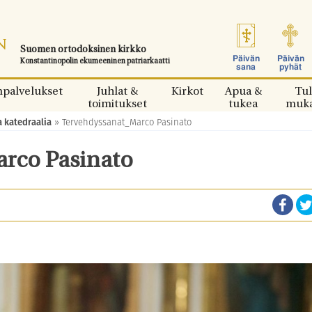
Suomen ortodoksinen kirkko
Päivän
Päivän
Konstantinopolin ekumeeninen patriarkaatti
sana
pyhät
npalvelukset
Juhlat &
Kirkot
Apua &
Tul
toimitukset
tukea
muk
a katedraalia
»
Tervehdyssanat_Marco Pasinato
rco Pasinato