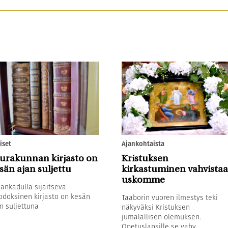
iset
Ajankohtaista
urakunnan kirjasto on
Kristuksen
sän ajan suljettu
kirkastuminen vahvistaa
uskomme
sankadulla sijaitseva
odoksinen kirjasto on kesän
Taaborin vuoren ilmestys teki
n suljettuna
näkyväksi Kristuksen
jumalallisen olemuksen.
Opetuslapsille se vahv...