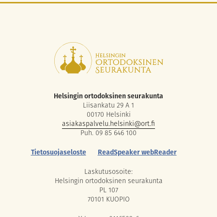
Helsingin ortodoksinen seurakunta
Liisankatu 29 A 1
00170 Helsinki
asiakaspalvelu.helsinki@ort.fi
Puh. 09 85 646 100
Tietosuojaseloste
ReadSpeaker webReader
Laskutusosoite:
Helsingin ortodoksinen seurakunta
PL 107
70101 KUOPIO