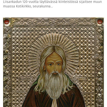
Liisankadun 120-vuotta täyttävässä kiinteistössä sijaitsee muun
muassa Kotikirkko, seurakunna...