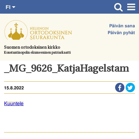
FI
Siirry
RU
Etusivu
SV
suoraan
Päivän sana
EN
Ajankohtaista
sisältöön.
Päivän pyhät
UA
Jumalanpalvelukset
Suomen ortodoksinen kirkko
Konstantinopolin ekumeeninen patriarkaatti
Juhlat & toimitukset
Kirkot
_MG_9626_KatjaHagelstam
Apua & tukea
15.8.2022
Tule mukaan
Hautausmaa
Kuuntele
Yhteystiedot