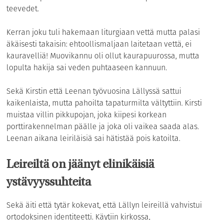
teevedet.
Kerran joku tuli hakemaan liturgiaan vettä mutta palasi
äkäisesti takaisin: ehtoollismaljaan laitetaan vettä, ei
kauravelliä! Muovikannu oli ollut kaurapuurossa, mutta
lopulta hakija sai veden puhtaaseen kannuun.
Sekä Kirstin että Leenan työvuosina Lällyssä sattui
kaikenlaista, mutta pahoilta tapaturmilta vältyttiin. Kirsti
muistaa villin pikkupojan, joka kiipesi korkean
porttirakennelman päälle ja joka oli vaikea saada alas.
Leenan aikana leiriläisiä sai hätistää pois katoilta.
Leireiltä on jäänyt elinikäisiä
ystävyyssuhteita
Sekä äiti että tytär kokevat, että Lällyn leireillä vahvistui
ortodoksinen identiteetti. Käytiin kirkossa,