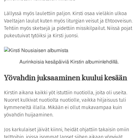
Lällyssä myös laulettiin paljon. Kirsti osaa vieläkin ulkoa
Vaeltajan laulut kuten myös liturgian veisut ja Ehtooveisun.
Tehtiin myös sketsejä ja pidettiin missikilpailut. Niissä pojat
pukeutuivat tytöiksi ja Kirsti juonsi.
Aurinkoisia kesäpäiviä Kirstin albuminlehdillä.
Yövahdin juksaaminen kuului kesään
Kirstin aikana kaikki yöt istuttiin nuotiolla, joita oli useita.
Nuoret kulkivat nuotiolta nuotiolle, vaikka hiljaisuus tuli
kymmeneltä illalla. Mikään ei ollut mukavampaa kuin
yövahdin huijaaminen.
Jos karkulaiset jäivät kiinni, heidät ohjattiin takaisin omiin
telttoihin, joissa isommat lapset siihen aikaan yöpyivät.