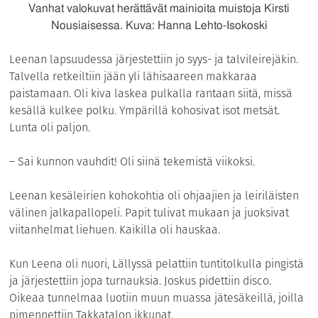
Vanhat valokuvat herättävät mainioita muistoja Kirsti
Nousiaisessa. Kuva: Hanna Lehto-Isokoski
Leenan lapsuudessa järjestettiin jo syys- ja talvileirejäkin.
Talvella retkeiltiin jään yli lähisaareen makkaraa
paistamaan. Oli kiva laskea pulkalla rantaan siitä, missä
kesällä kulkee polku. Ympärillä kohosivat isot metsät.
Lunta oli paljon.
– Sai kunnon vauhdit! Oli siinä tekemistä viikoksi.
Leenan kesäleirien kohokohtia oli ohjaajien ja leiriläisten
välinen jalkapallopeli. Papit tulivat mukaan ja juoksivat
viitanhelmat liehuen. Kaikilla oli hauskaa.
Kun Leena oli nuori, Lällyssä pelattiin tuntitolkulla pingistä
ja järjestettiin jopa turnauksia. Joskus pidettiin disco.
Oikeaa tunnelmaa luotiin muun muassa jätesäkeillä, joilla
pimennettiin Takkatalon ikkunat.