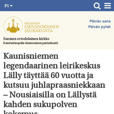
FI
Siirry
RU
Etusivu
SV
suoraan
Päivän sana
EN
Ajankohtaista
sisältöön.
Päivän pyhät
UA
Jumalanpalvelukset
Suomen ortodoksinen kirkko
Konstantinopolin ekumeeninen patriarkaatti
Juhlat & toimitukset
Kirkot
Kaunisniemen
Apua & tukea
legendaarinen leirikeskus
Tule mukaan
Lälly täyttää 60 vuotta ja
Hautausmaa
kutsuu juhlapraasniekkaan
Yhteystiedot
– Nousiaisilla on Lällystä
kahden sukupolven