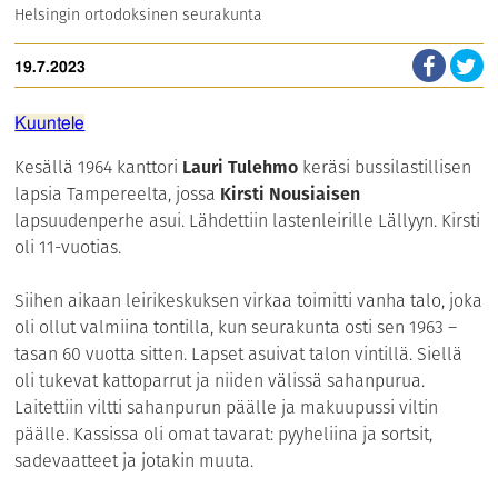
Helsingin ortodoksinen seurakunta
19.7.2023
Kuuntele
Kesällä 1964 kanttori
Lauri Tulehmo
keräsi bussilastillisen
lapsia Tampereelta, jossa
Kirsti Nousiaisen
lapsuudenperhe asui. Lähdettiin lastenleirille Lällyyn. Kirsti
oli 11-vuotias.
Siihen aikaan leirikeskuksen virkaa toimitti vanha talo, joka
oli ollut valmiina tontilla, kun seurakunta osti sen 1963 –
tasan 60 vuotta sitten. Lapset asuivat talon vintillä. Siellä
oli tukevat kattoparrut ja niiden välissä sahanpurua.
Laitettiin viltti sahanpurun päälle ja makuupussi viltin
päälle. Kassissa oli omat tavarat: pyyheliina ja sortsit,
sadevaatteet ja jotakin muuta.