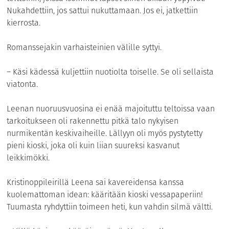
Nukahdettiin, jos sattui nukuttamaan. Jos ei, jatkettiin
kierrosta.
Romanssejakin varhaisteinien välille syttyi.
– Käsi kädessä kuljettiin nuotiolta toiselle. Se oli sellaista
viatonta.
Leenan nuoruusvuosina ei enää majoituttu teltoissa vaan
tarkoitukseen oli rakennettu pitkä talo nykyisen
nurmikentän keskivaiheille. Lällyyn oli myös pystytetty
pieni kioski, joka oli kuin liian suureksi kasvanut
leikkimökki.
Kristinoppileirillä Leena sai kavereidensa kanssa
kuolemattoman idean: kääritään kioski vessapaperiin!
Tuumasta ryhdyttiin toimeen heti, kun vahdin silmä vältti.