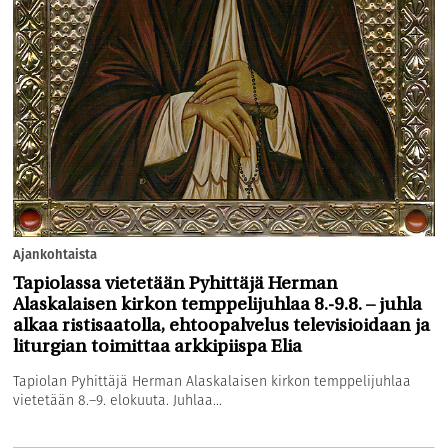
Ajankohtaista
Tapiolassa vietetään Pyhittäjä Herman
Alaskalaisen kirkon temppelijuhlaa 8.-9.8. – juhla
alkaa ristisaatolla, ehtoopalvelus televisioidaan ja
liturgian toimittaa arkkipiispa Elia
Tapiolan Pyhittäjä Herman Alaskalaisen kirkon temppelijuhlaa
vietetään 8.–9. elokuuta. Juhlaa...