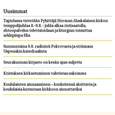
Uusimmat
Tapiolassa vietetään Pyhittäjä Herman Alaskalaisen kirkon
temppelijuhlaa 8.-9.8. - juhla alkaa ristisaatolla,
ehtoopalvelus televisioidaan ja liturgian toimittaa
arkkipiispa Elia
Sunnuntaina 9.8. radiointi Pokrovasta ja striimaus
Uspenskin katedraalista
Seurakunnan kirjasto on kesän ajan suljettu
Kristuksen kirkastuminen vahvistaa uskomme
Koululaisten siunaaminen – koulutiensä aloittavia ja
koululaisia kutsutaan kirkkoon siunattaviksi