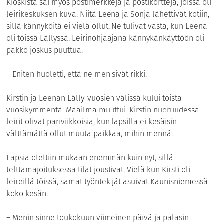
Kioskista sai myös postimerkkejä ja postikortteja, joissa oli
leirikeskuksen kuva. Niitä Leena ja Sonja lähettivät kotiin,
sillä kännyköitä ei vielä ollut. Ne tulivat vasta, kun Leena
oli töissä Lällyssä. Leirinohjaajana kännykänkäyttöön oli
pakko joskus puuttua.
– Eniten huoletti, että ne menisivät rikki.
Kirstin ja Leenan Lälly-vuosien välissä kului toista
vuosikymmentä. Maailma muuttui. Kirstin nuoruudessa
leirit olivat pariviikkoisia, kun lapsilla ei kesäisin
välttämättä ollut muuta paikkaa, mihin mennä.
Lapsia otettiin mukaan enemmän kuin nyt, sillä
telttamajoituksessa tilat joustivat. Vielä kun Kirsti oli
leireillä töissä, samat työntekijät asuivat Kaunisniemessä
koko kesän.
– Menin sinne toukokuun viimeinen päivä ja palasin