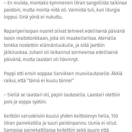
– En muista, montako kymmenen litran sangollista taikinaa
paistoin, mutta monta niitä oli. Valmista tuli, kun liturgia
loppui. Sinä yönä ei nukuttu.
Rapariperisopan nuoret olivat tehneet edellisenä päivänä
isoon maitotonkkaan, joka oli maakellarissa. Aterialla
tonkka nostettiin elämänluukulle, ja siitä jaettiin
jälkiruokaa. Juhani oli leikannut sormeensa edellisenä
päivänä, mutta laastari oli hävinnyt.
Pappi otti ensin soppaa Sarviksen muovilautaselle. Äkkiä
raikui, että ”tämä ei kuulu tänne!”
– Siellä se laastari oli, papin lautasella. Laastari otettiin
pois ja soppa syötiin.
Keittiön varusteisiin kuului yhden keittolevyn hella, 150
litran painekattila ja suuri paistinpannu. Uunia ei ollut.
Samassa painekattilassa keitettiin sekä puuro että