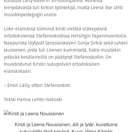
kuluttua Lälly-kaverin 30-vuotispäiviä. Monesta
leiriystävästä tuli kirkon työntekijä, mutta Leena itse lähti
musiikkipedagogin uralle.
Liike-elämässä toiminut Kirsti viettää eläkepäiviä
ortodoksisessa Stefanoskodissa Helsingin Tapaninvainiolla.
Naapurista löytyvät tanssiaiskaveri Sonja Sirkiä sekä Juhani
Jeussonen, josta tuli Leenan kummisetä. Kaksi muutakin
ystävää kesäleireiltä on päätynyt Stefanoskotiin. On
muodostunut Kirstin sukupolven ortodoksinen
elämänkaari.
– Ensin Lälly, sitten Stefanoskoti.
Teksti Hanna Lehto-Isokoski
Kirsti ja Leena Nousiainen, äiti ja tytär, kuvattuina
sukujuhlilla tänä kesänä. Kuva: Vilma Kämäri