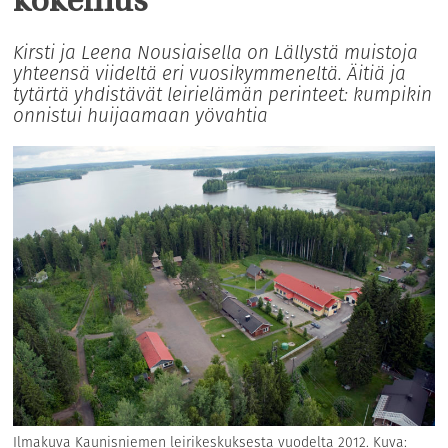
kokemus
Kirsti ja Leena Nousiaisella on Lällystä muistoja
yhteensä viideltä eri vuosikymmeneltä. Äitiä ja
tytärtä yhdistävät leirielämän perinteet: kumpikin
onnistui huijaamaan yövahtia
Ilmakuva Kaunisniemen leirikeskuksesta vuodelta 2012. Kuva: