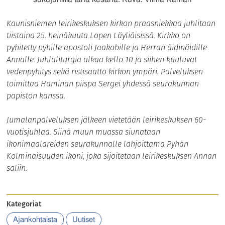
Kaunisniemen leirikeskuksen kirkon praasniekkaa juhlitaan
tiistaina 25. heinäkuuta Lopen Läyliäisissä. Kirkko on
pyhitetty pyhille apostoli Jaakobille ja Herran äidinäidille
Annalle. Juhlaliturgia alkaa kello 10 ja siihen kuuluvat
vedenpyhitys sekä ristisaatto kirkon ympäri. Palveluksen
toimittaa Haminan piispa Sergei yhdessä seurakunnan
papiston kanssa.
Jumalanpalveluksen jälkeen vietetään leirikeskuksen 60-
vuotisjuhlaa. Siinä muun muassa siunataan
ikonimaalareiden seurakunnalle lahjoittama Pyhän
Kolminaisuuden ikoni, joka sijoitetaan leirikeskuksen Annan
saliin.
Kategoriat
Ajankohtaista
Uutiset