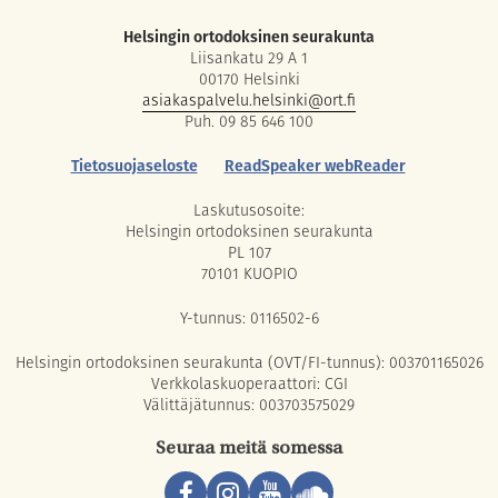
Helsingin ortodoksinen seurakunta
Liisankatu 29 A 1
00170 Helsinki
asiakaspalvelu.helsinki@ort.fi
Puh. 09 85 646 100
Tietosuojaseloste
ReadSpeaker webReader
Laskutusosoite:
Helsingin ortodoksinen seurakunta
PL 107
70101 KUOPIO
Y-tunnus: 0116502-6
Helsingin ortodoksinen seurakunta (OVT/FI-tunnus): 003701165026
Verkkolaskuoperaattori: CGI
Välittäjätunnus: 003703575029
Seuraa meitä somessa