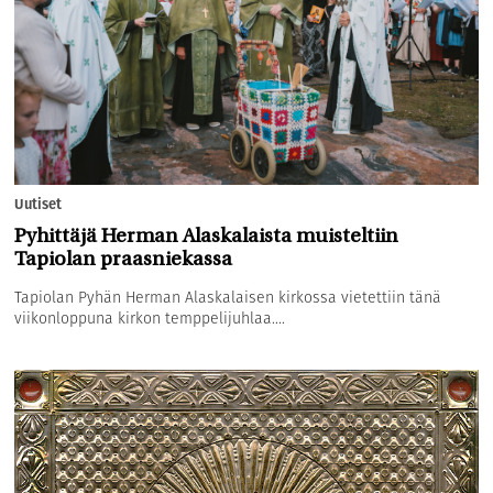
Uutiset
Pyhittäjä Herman Alaskalaista muisteltiin
Tapiolan praasniekassa
Tapiolan Pyhän Herman Alaskalaisen kirkossa vietettiin tänä
viikonloppuna kirkon temppelijuhlaa....