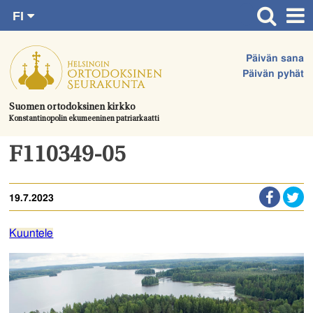
FI
Siirry
RU
Etusivu
SV
suoraan
Päivän sana
EN
Ajankohtaista
sisältöön.
Päivän pyhät
UA
Jumalanpalvelukset
Suomen ortodoksinen kirkko
Konstantinopolin ekumeeninen patriarkaatti
Juhlat & toimitukset
Kirkot
F110349-05
Apua & tukea
19.7.2023
Tule mukaan
Hautausmaa
Kuuntele
Yhteystiedot