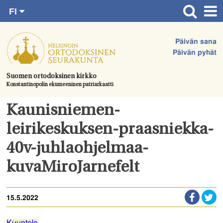
FI
Siirry
RU
Etusivu
SV
suoraan
Päivän sana
EN
Ajankohtaista
sisältöön.
Päivän pyhät
UA
Jumalanpalvelukset
Suomen ortodoksinen kirkko
Konstantinopolin ekumeeninen patriarkaatti
Juhlat & toimitukset
Kirkot
Kaunisniemen-
Apua & tukea
leirikeskuksen-praasniekka-
Tule mukaan
40v-juhlaohjelmaa-
Hautausmaa
kuvaMiroJarnefelt
Yhteystiedot
15.5.2022