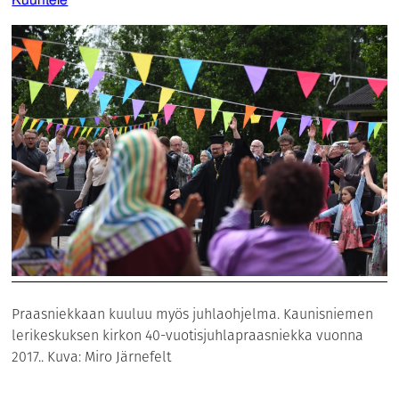
Kuuntele
Praasniekkaan kuuluu myös juhlaohjelma. Kaunisniemen
lerikeskuksen kirkon 40-vuotisjuhlapraasniekka vuonna
2017.. Kuva: Miro Järnefelt