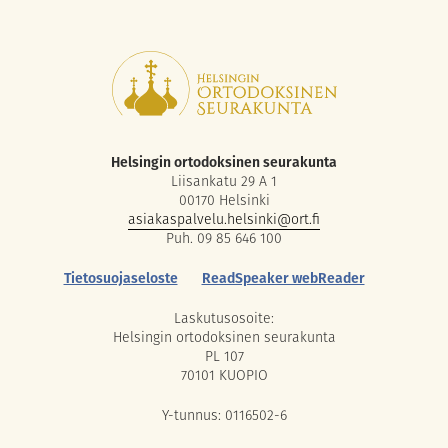
Helsingin ortodoksinen seurakunta
Liisankatu 29 A 1
00170 Helsinki
asiakaspalvelu.helsinki@ort.fi
Puh. 09 85 646 100
Tietosuojaseloste
ReadSpeaker webReader
Laskutusosoite:
Helsingin ortodoksinen seurakunta
PL 107
70101 KUOPIO
Y-tunnus: 0116502-6