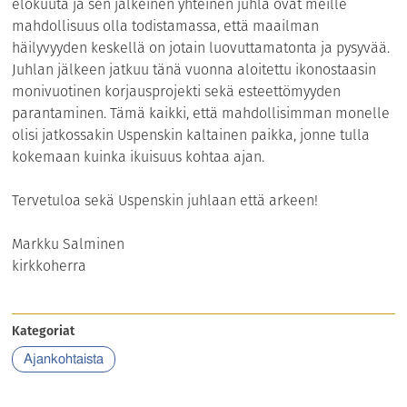
elokuuta ja sen jälkeinen yhteinen juhla ovat meille
mahdollisuus olla todistamassa, että maailman
häilyvyyden keskellä on jotain luovuttamatonta ja pysyvää.
Juhlan jälkeen jatkuu tänä vuonna aloitettu ikonostaasin
monivuotinen korjausprojekti sekä esteettömyyden
parantaminen. Tämä kaikki, että mahdollisimman monelle
olisi jatkossakin Uspenskin kaltainen paikka, jonne tulla
kokemaan kuinka ikuisuus kohtaa ajan.
Tervetuloa sekä Uspenskin juhlaan että arkeen!
Markku Salminen
kirkkoherra
Kategoriat
Ajankohtaista