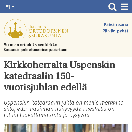
FI
Siirry
RU
Etusivu
SV
suoraan
Päivän sana
EN
Ajankohtaista
sisältöön.
Päivän pyhät
UA
Jumalanpalvelukset
Suomen ortodoksinen kirkko
Konstantinopolin ekumeeninen patriarkaatti
Juhlat & toimitukset
Kirkot
Kirkkoherralta Uspenskin
Apua & tukea
katedraalin 150-
Tule mukaan
vuotisjuhlan edellä
Hautausmaa
Uspenskin katedraalin juhla on meille merkkinä
siitä, että maailman häilyvyyden keskellä on
Yhteystiedot
jotain luovuttamatonta ja pysyvää.