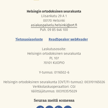
Helsingin ortodoksinen seurakunta
Liisankatu 29 A 1
00170 Helsinki
asiakaspalvelu.helsinki@ort.fi
Puh. 09 85 646 100
Tietosuojaseloste
ReadSpeaker webReader
Laskutusosoite:
Helsingin ortodoksinen seurakunta
PL 107
70101 KUOPIO
Y-tunnus: 0116502-6
Helsingin ortodoksinen seurakunta (OVT/FI-tunnus): 003701165026
Verkkolaskuoperaattori: CGI
Välittäjätunnus: 003703575029
Seuraa meitä somessa