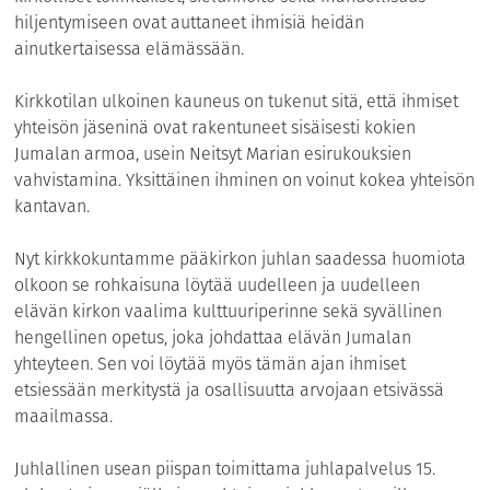
hiljentymiseen ovat auttaneet ihmisiä heidän
ainutkertaisessa elämässään.
Kirkkotilan ulkoinen kauneus on tukenut sitä, että ihmiset
yhteisön jäseninä ovat rakentuneet sisäisesti kokien
Jumalan armoa, usein Neitsyt Marian esirukouksien
vahvistamina. Yksittäinen ihminen on voinut kokea yhteisön
kantavan.
Nyt kirkkokuntamme pääkirkon juhlan saadessa huomiota
olkoon se rohkaisuna löytää uudelleen ja uudelleen
elävän kirkon vaalima kulttuuriperinne sekä syvällinen
hengellinen opetus, joka johdattaa elävän Jumalan
yhteyteen. Sen voi löytää myös tämän ajan ihmiset
etsiessään merkitystä ja osallisuutta arvojaan etsivässä
maailmassa.
Juhlallinen usean piispan toimittama juhlapalvelus 15.