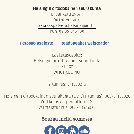
Helsingin ortodoksinen seurakunta
Liisankatu 29 A 1
00170 Helsinki
asiakaspalvelu.helsinki@ort.fi
Puh. 09 85 646 100
Tietosuojaseloste
ReadSpeaker webReader
Laskutusosoite:
Helsingin ortodoksinen seurakunta
PL 107
70101 KUOPIO
Y-tunnus: 0116502-6
Helsingin ortodoksinen seurakunta (OVT/FI-tunnus): 003701165026
Verkkolaskuoperaattori: CGI
Välittäjätunnus: 003703575029
Seuraa meitä somessa