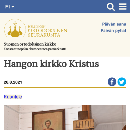
FI
Siirry
RU
Etusivu
SV
suoraan
Päivän sana
EN
Ajankohtaista
sisältöön.
Päivän pyhät
UA
Jumalanpalvelukset
Suomen ortodoksinen kirkko
Konstantinopolin ekumeeninen patriarkaatti
Juhlat & toimitukset
Kirkot
Hangon kirkko Kristus
Apua & tukea
26.8.2021
Tule mukaan
Hautausmaa
Kuuntele
Yhteystiedot