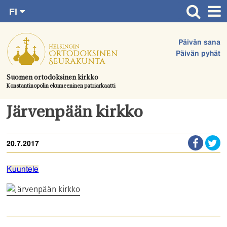
FI
Siirry
RU
Etusivu
SV
suoraan
Päivän sana
EN
Ajankohtaista
sisältöön.
Päivän pyhät
UA
Jumalanpalvelukset
Suomen ortodoksinen kirkko
Konstantinopolin ekumeeninen patriarkaatti
Juhlat & toimitukset
Kirkot
Järvenpään kirkko
Apua & tukea
20.7.2017
Tule mukaan
Hautausmaa
Kuuntele
Yhteystiedot