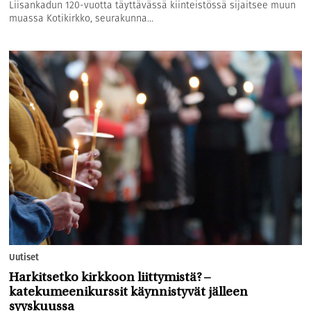
Liisankadun 120-vuotta täyttävässä kiinteistössä sijaitsee muun
muassa Kotikirkko, seurakunna...
Uutiset
Harkitsetko kirkkoon liittymistä? –
katekumeenikurssit käynnistyvät jälleen
syyskuussa