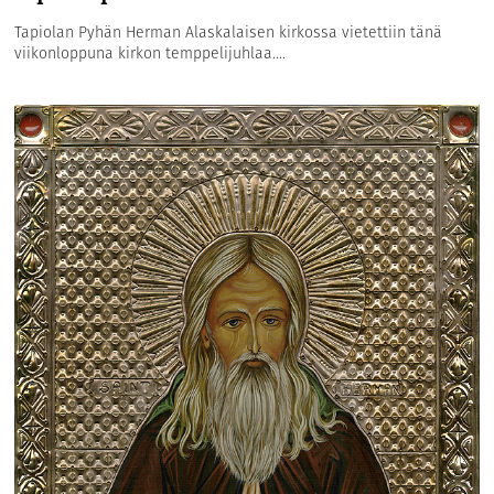
Tapiolan Pyhän Herman Alaskalaisen kirkossa vietettiin tänä
viikonloppuna kirkon temppelijuhlaa....