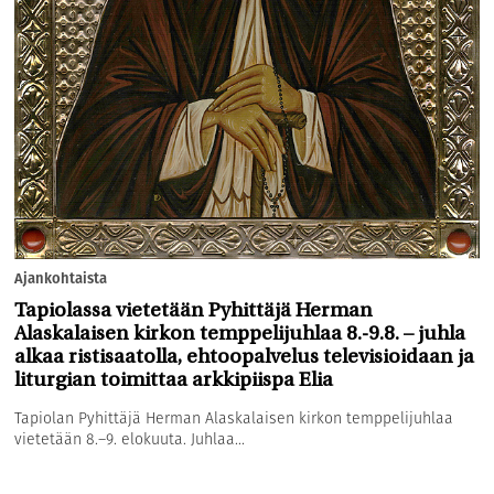
Ajankohtaista
Tapiolassa vietetään Pyhittäjä Herman
Alaskalaisen kirkon temppelijuhlaa 8.-9.8. – juhla
alkaa ristisaatolla, ehtoopalvelus televisioidaan ja
liturgian toimittaa arkkipiispa Elia
Tapiolan Pyhittäjä Herman Alaskalaisen kirkon temppelijuhlaa
vietetään 8.–9. elokuuta. Juhlaa...