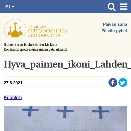
FI
Siirry
RU
Etusivu
SV
suoraan
Päivän sana
EN
Ajankohtaista
sisältöön.
Päivän pyhät
UA
Jumalanpalvelukset
Suomen ortodoksinen kirkko
Konstantinopolin ekumeeninen patriarkaatti
Juhlat & toimitukset
Kirkot
Hyva_paimen_ikoni_Lahden_
Apua & tukea
27.8.2021
Tule mukaan
Hautausmaa
Kuuntele
Yhteystiedot