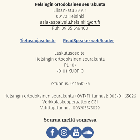
Helsingin ortodoksinen seurakunta
Liisankatu 29 A 1
00170 Helsinki
asiakaspalvelu.helsinki@ort.fi
Puh. 09 85 646 100
Tietosuojaseloste
ReadSpeaker webReader
Laskutusosoite:
Helsingin ortodoksinen seurakunta
PL 107
70101 KUOPIO
Y-tunnus: 0116502-6
Helsingin ortodoksinen seurakunta (OVT/FI-tunnus): 003701165026
Verkkolaskuoperaattori: CGI
Välittäjätunnus: 003703575029
Seuraa meitä somessa