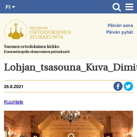
FI
Siirry
RU
Etusivu
SV
suoraan
Päivän sana
EN
Ajankohtaista
sisältöön.
Päivän pyhät
UA
Jumalanpalvelukset
Suomen ortodoksinen kirkko
Konstantinopolin ekumeeninen patriarkaatti
Juhlat & toimitukset
Kirkot
Lohjan_tsasouna_Kuva_Dimi
Apua & tukea
26.8.2021
Tule mukaan
Hautausmaa
Kuuntele
Yhteystiedot