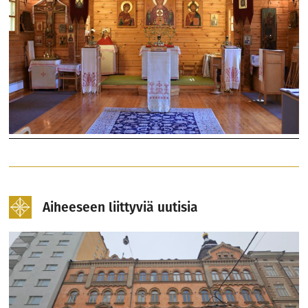
Aiheeseen liittyviä uutisia