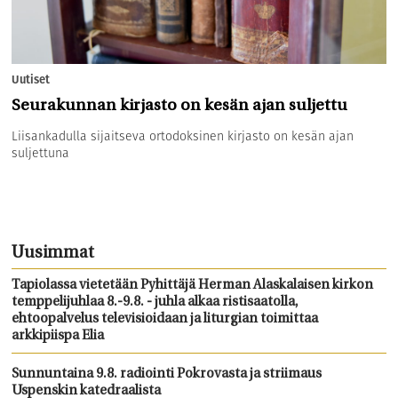
Uutiset
Seurakunnan kirjasto on kesän ajan suljettu
Liisankadulla sijaitseva ortodoksinen kirjasto on kesän ajan
suljettuna
Uusimmat
Tapiolassa vietetään Pyhittäjä Herman Alaskalaisen kirkon
temppelijuhlaa 8.-9.8. - juhla alkaa ristisaatolla,
ehtoopalvelus televisioidaan ja liturgian toimittaa
arkkipiispa Elia
Sunnuntaina 9.8. radiointi Pokrovasta ja striimaus
Uspenskin katedraalista