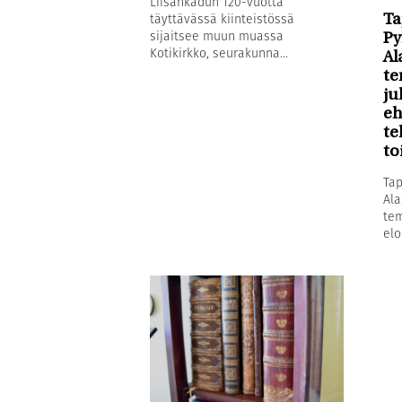
Liisankadun 120-vuotta
täyttävässä kiinteistössä
Ta
sijaitsee muun muassa
Py
Kotikirkko, seurakunna...
Al
te
ju
eh
te
to
Tap
Ala
tem
elo