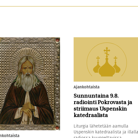
Ajankohtaista
Sunnuntaina 9.8.
radiointi Pokrovasta ja
striimaus Uspenskin
katedraalista
Liturgia lähetetään aamulla
Uspenskin katedraalista ja illall
nkohtaista
radiossa kuunneltavissa