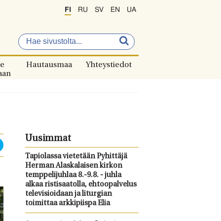
FI
RU
SV
EN
UA
e
Hautausmaa
Yhteystiedot
aan
Uusimmat
Tapiolassa vietetään Pyhittäjä
Herman Alaskalaisen kirkon
temppelijuhlaa 8.-9.8. - juhla
alkaa ristisaatolla, ehtoopalvelus
televisioidaan ja liturgian
toimittaa arkkipiispa Elia