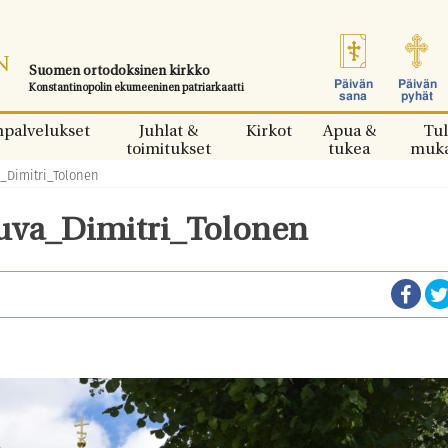
Suomen ortodoksinen kirkko
Päivän
Päivän
Konstantinopolin ekumeeninen patriarkaatti
sana
pyhät
npalvelukset
Juhlat &
Kirkot
Apua &
Tul
toimitukset
tukea
muk
_Dimitri_Tolonen
uva_Dimitri_Tolonen