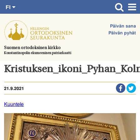
FI
Siirry
RU
Etusivu
SV
suoraan
Päivän sana
EN
Ajankohtaista
sisältöön.
Päivän pyhät
UA
Jumalanpalvelukset
Suomen ortodoksinen kirkko
Konstantinopolin ekumeeninen patriarkaatti
Juhlat & toimitukset
Kirkot
Kristuksen_ikoni_Pyhan_Kol
Apua & tukea
21.9.2021
Tule mukaan
Hautausmaa
Kuuntele
Yhteystiedot