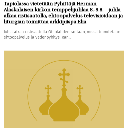
Tapiolassa vietetään Pyhittäjä Herman
Alaskalaisen kirkon temppelijuhlaa 8.-9.8. – juhla
alkaa ristisaatolla, ehtoopalvelus televisioidaan ja
liturgian toimittaa arkkipiispa Elia
Juhla alkaa ristisaatolla Otsolahden rantaan, missä toimitetaan
ehtoopalvelus ja vedenpyhitys. Ran...