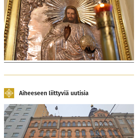
Aiheeseen liittyviä uutisia