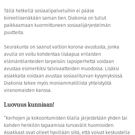
Tällä hetkellä sosiaalipalveluihin ei pääse
kiireellisenäkään saman tien. Diakonia on tullut
paikkaamaan kuormittuneen sosiaalijärjestelmän
puutteita.
Seurakunta on saanut valtion korona-avustusta, jonka
avulla on voitu kohdentaa lisäapua erilaisten
elämäntilanteiden tarpeisiin: lapsiperhettä voidaan
avustaa esimerkiksi talvivaatteiden muodossa. Lisäksi
asiakkaita voidaan avustaa sosiaaliturvan kysymyksissä.
Diakonia tekee myös moniammatillista yhteistyötä
viranomaisten kanssa.
Luovuus kunniaan!
”Kerhojen ja kokoontumisten tilalla järjestetään yhden tai
kahden henkilön tapaamisia turvavälit huomioiden.
Asiakkaat ovat olleet hyvillään siitä, että voivat keskustella