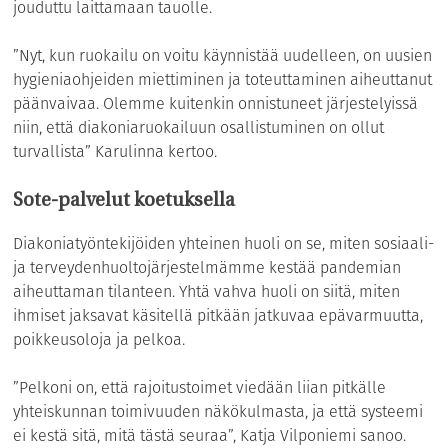
jouduttu laittamaan tauolle.
”Nyt, kun ruokailu on voitu käynnistää uudelleen, on uusien
hygieniaohjeiden miettiminen ja toteuttaminen aiheuttanut
päänvaivaa. Olemme kuitenkin onnistuneet järjestelyissä
niin, että diakoniaruokailuun osallistuminen on ollut
turvallista” Karulinna kertoo.
Sote-palvelut koetuksella
Diakoniatyöntekijöiden yhteinen huoli on se, miten sosiaali-
ja terveydenhuoltojärjestelmämme kestää pandemian
aiheuttaman tilanteen. Yhtä vahva huoli on siitä, miten
ihmiset jaksavat käsitellä pitkään jatkuvaa epävarmuutta,
poikkeusoloja ja pelkoa.
”Pelkoni on, että rajoitustoimet viedään liian pitkälle
yhteiskunnan toimivuuden näkökulmasta, ja että systeemi
ei kestä sitä, mitä tästä seuraa”, Katja Vilponiemi sanoo.