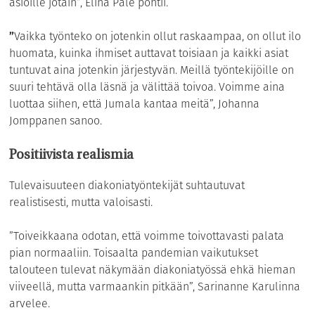
asioille jotain”, Elina Pale pohtii.
”
Vaikka työnteko on jotenkin ollut raskaampaa, on ollut ilo
huomata, kuinka ihmiset auttavat toisiaan ja kaikki asiat
tuntuvat aina jotenkin järjestyvän. Meillä työntekijöille on
suuri tehtävä olla läsnä ja välittää toivoa. Voimme aina
luottaa siihen, että Jumala kantaa meitä”, Johanna
Jomppanen sanoo.
Positiivista realismia
Tulevaisuuteen diakoniatyöntekijät suhtautuvat
realistisesti, mutta valoisasti.
”Toiveikkaana odotan, että voimme toivottavasti palata
pian normaaliin. Toisaalta pandemian vaikutukset
talouteen tulevat näkymään diakoniatyössä ehkä hieman
viiveellä, mutta varmaankin pitkään”, Sarinanne Karulinna
arvelee.