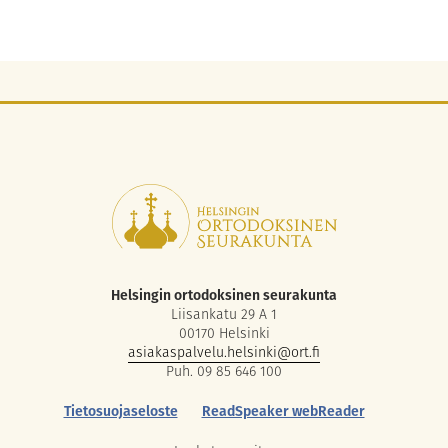
Helsingin ortodoksinen seurakunta
Liisankatu 29 A 1
00170 Helsinki
asiakaspalvelu.helsinki@ort.fi
Puh. 09 85 646 100
Tietosuojaseloste
ReadSpeaker webReader