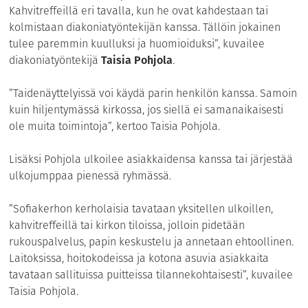
Kahvitreffeillä eri tavalla, kun he ovat kahdestaan tai
kolmistaan diakoniatyöntekijän kanssa. Tällöin jokainen
tulee paremmin kuulluksi ja huomioiduksi”, kuvailee
diakoniatyöntekijä
Taisia Pohjola
.
”Taidenäyttelyissä voi käydä parin henkilön kanssa. Samoin
kuin hiljentymässä kirkossa, jos siellä ei samanaikaisesti
ole muita toimintoja”, kertoo Taisia Pohjola.
Lisäksi Pohjola ulkoilee asiakkaidensa kanssa tai järjestää
ulkojumppaa pienessä ryhmässä.
”Sofiakerhon kerholaisia tavataan yksitellen ulkoillen,
kahvitreffeillä tai kirkon tiloissa, jolloin pidetään
rukouspalvelus, papin keskustelu ja annetaan ehtoollinen.
Laitoksissa, hoitokodeissa ja kotona asuvia asiakkaita
tavataan sallituissa puitteissa tilannekohtaisesti”, kuvailee
Taisia Pohjola.