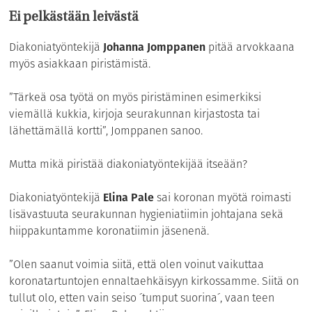
Ei pelkästään leivästä
Diakoniatyöntekijä
Johanna Jomppanen
pitää arvokkaana
myös asiakkaan piristämistä.
”Tärkeä osa työtä on myös piristäminen esimerkiksi
viemällä kukkia, kirjoja seurakunnan kirjastosta tai
lähettämällä kortti”, Jomppanen sanoo.
Mutta mikä piristää diakoniatyöntekijää itseään?
Diakoniatyöntekijä
Elina Pale
sai koronan myötä roimasti
lisävastuuta seurakunnan hygieniatiimin johtajana sekä
hiippakuntamme koronatiimin jäsenenä.
”Olen saanut voimia siitä, että olen voinut vaikuttaa
koronatartuntojen ennaltaehkäisyyn kirkossamme. Siitä on
tullut olo, etten vain seiso ´tumput suorina´, vaan teen