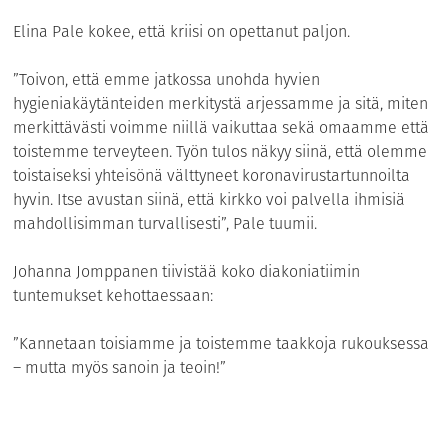
Elina Pale kokee, että kriisi on opettanut paljon.
”Toivon, että emme jatkossa unohda hyvien
hygieniakäytänteiden merkitystä arjessamme ja sitä, miten
merkittävästi voimme niillä vaikuttaa sekä omaamme että
toistemme terveyteen. Työn tulos näkyy siinä, että olemme
toistaiseksi yhteisönä välttyneet koronavirustartunnoilta
hyvin. Itse avustan siinä, että kirkko voi palvella ihmisiä
mahdollisimman turvallisesti”, Pale tuumii.
Johanna Jomppanen tiivistää koko diakoniatiimin
tuntemukset kehottaessaan:
”Kannetaan toisiamme ja toistemme taakkoja rukouksessa
– mutta myös sanoin ja teoin!”