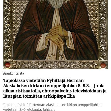
Ajankohtaista
Tapiolassa vietetään Pyhittäjä Herman
Alaskalaisen kirkon temppelijuhlaa 8.-9.8. – juhla
alkaa ristisaatolla, ehtoopalvelus televisioidaan ja
liturgian toimittaa arkkipiispa Elia
Tapiolan Pyhittäjä Herman Alaskalaisen kirkon temppelijuhlaa
vietetään 8.–9. elokuuta. Juhlaa...