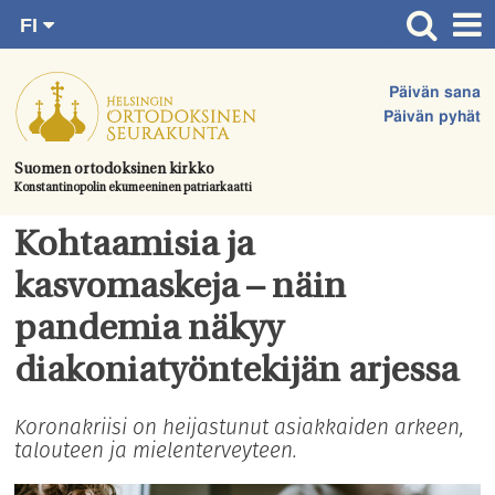
FI
Siirry
RU
Etusivu
SV
suoraan
Päivän sana
EN
Ajankohtaista
sisältöön.
Päivän pyhät
UA
Jumalanpalvelukset
Suomen ortodoksinen kirkko
Konstantinopolin ekumeeninen patriarkaatti
Juhlat & toimitukset
Kirkot
Kohtaamisia ja
Apua & tukea
kasvomaskeja – näin
Tule mukaan
pandemia näkyy
Hautausmaa
diakoniatyöntekijän arjessa
Yhteystiedot
Koronakriisi on heijastunut asiakkaiden arkeen,
talouteen ja mielenterveyteen.