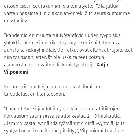
ortodoksisen seurakunnan diakoniatyölle. Tätä juttua
varten haastateltiin diakoniatyöntekijöitä seurakuntamme
eri alueilta.
”Pandemia on muuttanut työtehtäviä uuden tyyppisiksi:
yhtäkkiä olen esimerkiksi löytänyt itseni soittelemasta
puheluita riskiryhmäläisille. Jotkut ovat ottaneet rajoitukset
niin tosissaan, etteivät ole uskaltaneet poistua
asunnostaan”, kuvailee diakoniatyöntekijä
Katja
Vilponiemi
.
Koronakriisi on heijastunut nopeasti ihmisten
taloudelliseen tilanteeseen.
”Lomautetuiksi jouduttiin yhtäkkiä, ja ammattiliittojen
korvausten saamisessa saattoi kestää 2 – 3 kuukautta.
Alamme vasta nyt nähdä työssämme niitä vyyhtejä, joita
syntyy, kun vaikea tilanne pitkittyy”, Vilponiemi kuvailee.