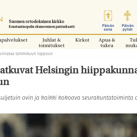
Suomen ortodoksinen kirkko
Päivän
Päivän
Konstantinopolin ekumeeninen patriarkaatti
sana
pyhät
npalvelukset
Juhlat &
Kirkot
Apua &
Tul
toimitukset
tukea
muk
pakunnassa tammikuun loppuun
jatkuvat Helsingin hiippakunn
un
uljetuin ovin ja kaikki kokoava seurakuntatoiminta 