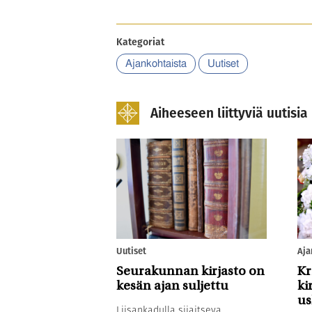
Kategoriat
Ajankohtaista
Uutiset
Aiheeseen liittyviä uutisia
Uutiset
Aja
Seurakunnan kirjasto on
Kr
kesän ajan suljettu
ki
u
Liisankadulla sijaitseva