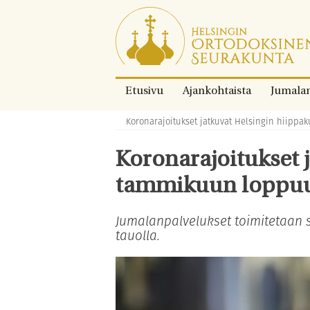
Siirry
suoraan
sisältöön.
Etusivu
Ajankohtaista
Jumala
Koronarajoitukset jatkuvat Helsingin hiip
Murupolku:
Koronarajoitukset 
tammikuun loppu
Jumalanpalvelukset toimitetaan s
tauolla.