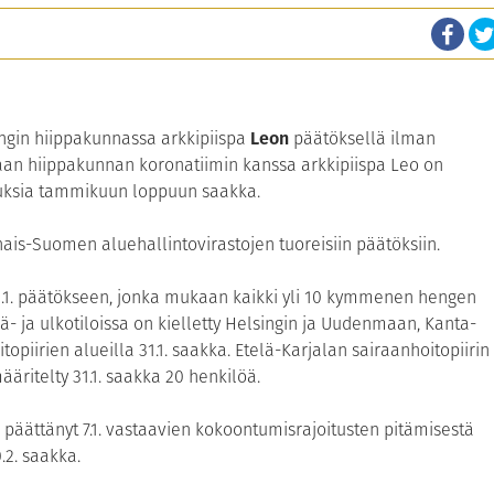
ngin hiippakunnassa arkkipiispa
Leon
päätöksellä ilman
uaan hiippakunnan koronatiimin kanssa arkkipiispa Leo on
tuksia tammikuun loppuun saakka.
ais-Suomen aluehallintovirastojen tuoreisiin päätöksiin.
5.1. päätökseen, jonka mukaan kaikki yli 10 kymmenen hengen
isä- ja ulkotiloissa on kielletty Helsingin ja Uudenmaan, Kanta-
irien alueilla 31.1. saakka. Etelä-Karjalan sairaanhoitopiirin
äritelty 31.1. saakka 20 henkilöä.
päättänyt 7.1. vastaavien kokoontumisrajoitusten pitämisestä
2. saakka.