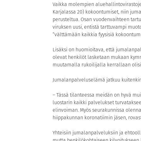
Vaikka molempien aluehallintovirastoj
Karjalassa 20) kokoontumiset, niin jum
perusteltua. Osan vuodenvaihteen tartu
viruksen uusi, entistä tarttuvampi muot
”välttämään kaikkia fyysisiä kokoontumisi
Lisäksi on huomioitava, että jumalanpal
olevat henkilöt lasketaan mukaan kym
muutamalla rukoilijalla kerrallaan olis
Jumalanpalveluselämä jatkuu kuitenkin
– Tässä tilanteessa meidän on hyvä mu
luostarin kaikki palvelukset turvatakse
elinvoiman. Myös seurakunnissa olennai
hiippakunnan koronatiimin jäsen, rovas
Yhteisiin jumalanpalveluksiin ja ehtool
mutta henkilökohtaiseen kilvoitukseen 