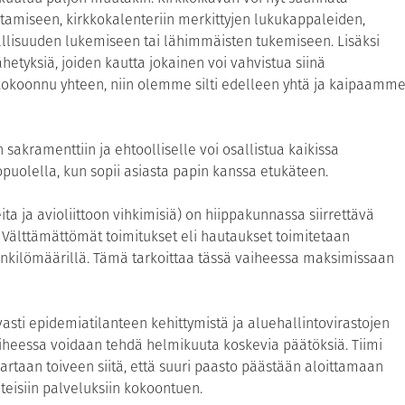
amiseen, kirkkokalenteriin merkittyjen lukukappaleiden,
allisuuden lukemiseen tai lähimmäisten tukemiseen. Lisäksi
hetyksiä, joiden kautta jokainen voi vahvistua siinä
okoonnu yhteen, niin olemme silti edelleen yhtä ja kaipaamm
akramenttiin ja ehtoolliselle voi osallistua kaikissa
uolella, kun sopii asiasta papin kanssa etukäteen.
eita ja avioliittoon vihkimisiä) on hiippakunnassa siirrettävä
Välttämättömät toimitukset eli hautaukset toimitetaan
nkilömäärillä. Tämä tarkoittaa tässä vaiheessa maksimissaan
sti epidemiatilanteen kehittymistä ja aluehallintovirastojen
vaiheessa voidaan tehdä helmikuuta koskevia päätöksiä. Tiimi
rtaan toiveen siitä, että suuri paasto päästään aloittamaan
teisiin palveluksiin kokoontuen.