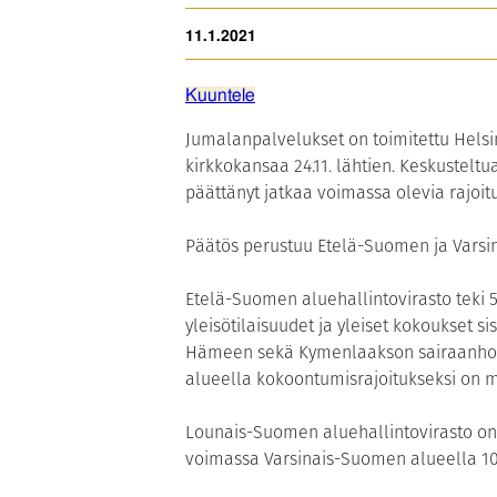
11.1.2021
Kuuntele
Jumalanpalvelukset on toimitettu Helsi
kirkkokansaa 24.11. lähtien. Keskustelt
päättänyt jatkaa voimassa olevia rajoi
Päätös perustuu Etelä-Suomen ja Varsin
Etelä-Suomen aluehallintovirasto teki 
yleisötilaisuudet ja yleiset kokoukset s
Hämeen sekä Kymenlaakson sairaanhoitopi
alueella kokoontumisrajoitukseksi on mä
Lounais-Suomen aluehallintovirasto on 
voimassa Varsinais-Suomen alueella 10.