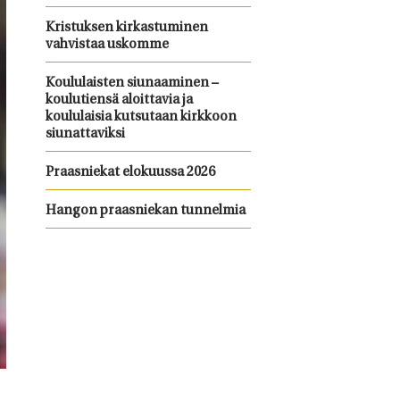
Kristuksen kirkastuminen
vahvistaa uskomme
Koululaisten siunaaminen –
koulutiensä aloittavia ja
koululaisia kutsutaan kirkkoon
siunattaviksi
Praasniekat elokuussa 2026
Hangon praasniekan tunnelmia