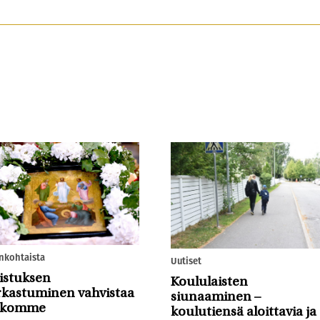
nkohtaista
Uutiset
istuksen
Koululaisten
rkastuminen vahvistaa
siunaaminen –
skomme
koulutiensä aloittavia ja