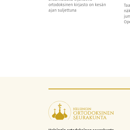
ortodoksinen kirjasto on kesän
Taa
ajan suljettuna
näk
jum
Ope