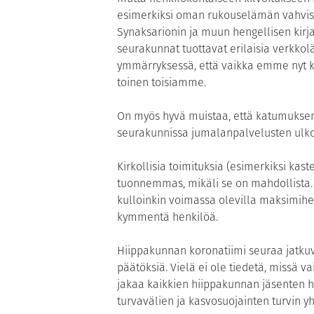
esimerkiksi oman rukouselämän vahvist
Synaksarionin ja muun hengellisen kirj
seurakunnat tuottavat erilaisia verkkolä
ymmärryksessä, että vaikka emme nyt k
toinen toisiamme.
On myös hyvä muistaa, että katumuksen s
seurakunnissa jumalanpalvelusten ulkop
Kirkollisia toimituksia (esimerkiksi kast
tuonnemmas, mikäli se on mahdollista. 
kulloinkin voimassa olevilla maksimihe
kymmentä henkilöä.
Hiippakunnan koronatiimi seuraa jatkuva
päätöksiä. Vielä ei ole tiedetä, missä 
jakaa kaikkien hiippakunnan jäsenten ha
turvavälien ja kasvosuojainten turvin yh