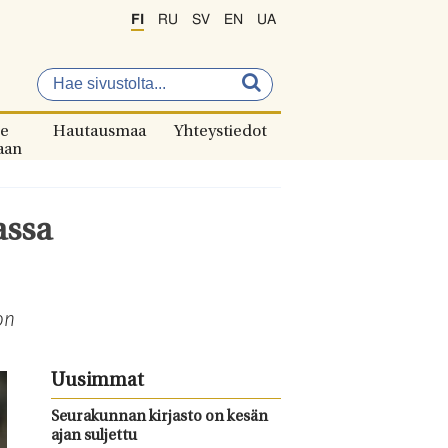
FI
RU
SV
EN
UA
e
Hautausmaa
Yhteystiedot
aan
assa
on
Uusimmat
Seurakunnan kirjasto on kesän
ajan suljettu