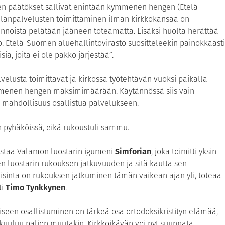
en päätökset sallivat enintään kymmenen hengen (Etelä-
alanpalvelusten toimittaminen ilman kirkkokansaa on
nnoista pelätään jääneen toteamatta. Lisäksi huolta herättää
o. Etelä-Suomen aluehallintovirasto suositteleekin painokkaasti
a, joita ei ole pakko järjestää”.
velusta toimittavat ja kirkossa työtehtävän vuoksi paikalla
menen hengen maksimimäärään. Käytännössä siis vain
i mahdollisuus osallistua palvelukseen.
 pyhäköissä, eikä rukoustuli sammu.
istaa Valamon luostarin igumeni
Simforian
, joka toimitti yksin
en luostarin rukouksen jatkuvuuden ja sitä kautta sen
sinta on rukouksen jatkuminen tämän vaikean ajan yli, toteaa
ti
Timo Tynkkynen
.
liseen osallistuminen on tärkeä osa ortodoksikristityn elämää,
kuuluu paljon muutakin. Kirkkoikävän voi nyt suunnata