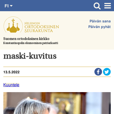
FI
Siirry
RU
Etusivu
SV
suoraan
Päivän sana
EN
Ajankohtaista
sisältöön.
Päivän pyhät
UA
Jumalanpalvelukset
Suomen ortodoksinen kirkko
Konstantinopolin ekumeeninen patriarkaatti
Juhlat & toimitukset
Kirkot
maski-kuvitus
Apua & tukea
13.5.2022
Tule mukaan
Hautausmaa
Kuuntele
Yhteystiedot