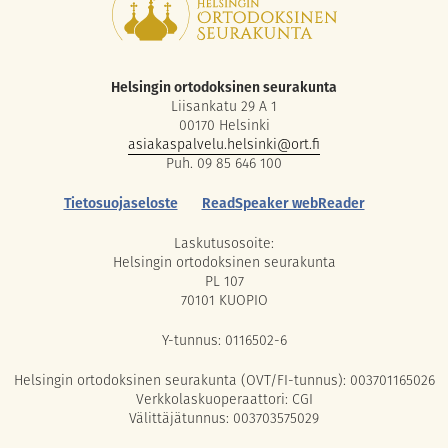
Helsingin ortodoksinen seurakunta
Liisankatu 29 A 1
00170 Helsinki
asiakaspalvelu.helsinki@ort.fi
Puh. 09 85 646 100
Tietosuojaseloste
ReadSpeaker webReader
Laskutusosoite:
Helsingin ortodoksinen seurakunta
PL 107
70101 KUOPIO
Y-tunnus: 0116502-6
Helsingin ortodoksinen seurakunta (OVT/FI-tunnus): 003701165026
Verkkolaskuoperaattori: CGI
Välittäjätunnus: 003703575029