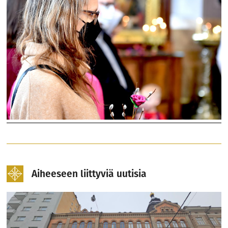
Aiheeseen liittyviä uutisia