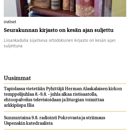
Uutiset
Seurakunnan kirjasto on kesän ajan suljettu
Liisankadulla sijaitseva ortodoksinen kirjasto on kesän ajan
suljettuna
Uusimmat
Tapiolassa vietetään Pyhittäjä Herman Alaskalaisen kirkon
temppelijuhlaa 8.-9.8. - juhla alkaa ristisaatolla,
ehtoopalvelus televisioidaan ja liturgian toimittaa
arkkipiispa Elia
Sunnuntaina 9.8. radiointi Pokrovasta ja striimaus
Uspenskin katedraalista