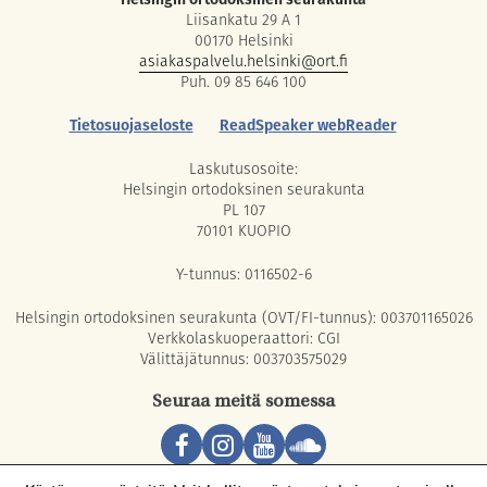
Liisankatu 29 A 1
00170 Helsinki
asiakaspalvelu.helsinki@ort.fi
Puh. 09 85 646 100
Tietosuojaseloste
ReadSpeaker webReader
Laskutusosoite:
Helsingin ortodoksinen seurakunta
PL 107
70101 KUOPIO
Y-tunnus: 0116502-6
Helsingin ortodoksinen seurakunta (OVT/FI-tunnus): 003701165026
Verkkolaskuoperaattori: CGI
Välittäjätunnus: 003703575029
Seuraa meitä somessa