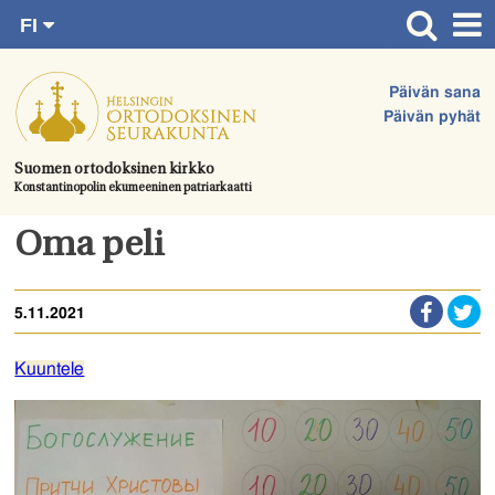
FI
Siirry
RU
Etusivu
SV
suoraan
Päivän sana
EN
Ajankohtaista
sisältöön.
Päivän pyhät
UA
Jumalanpalvelukset
Suomen ortodoksinen kirkko
Konstantinopolin ekumeeninen patriarkaatti
Juhlat & toimitukset
Kirkot
Oma peli
Apua & tukea
5.11.2021
Tule mukaan
Hautausmaa
Kuuntele
Yhteystiedot