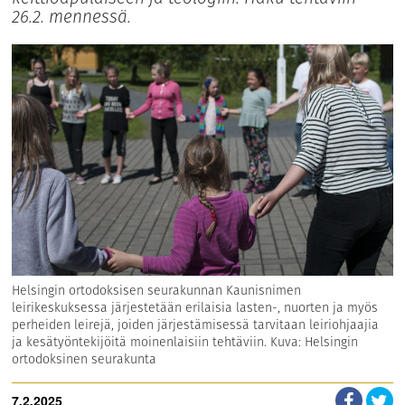
26.2. mennessä.
Helsingin ortodoksisen seurakunnan Kaunisnimen
leirikeskuksessa järjestetään erilaisia lasten-, nuorten ja myös
perheiden leirejä, joiden järjestämisessä tarvitaan leiriohjaajia
ja kesätyöntekijöitä moinenlaisiin tehtäviin. Kuva: Helsingin
ortodoksinen seurakunta
7.2.2025