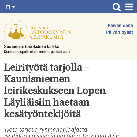
FI
Siirry
RU
Etusivu
SV
suoraan
Päivän sana
EN
Ajankohtaista
sisältöön.
Päivän pyhät
UA
Jumalanpalvelukset
Suomen ortodoksinen kirkko
Konstantinopolin ekumeeninen patriarkaatti
Juhlat & toimitukset
Kirkot
Leirityötä tarjolla –
Apua & tukea
Kaunisniemen
Tule mukaan
leirikeskukseen Lopen
Hautausmaa
Läyliäisiin haetaan
Yhteystiedot
kesätyöntekijöitä
Työtä tarjolla ryhmänohjaajasta
keittiöapulaiseen ja teologiin. Haku tehtäviin