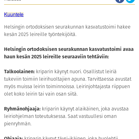
Kuuntele
Helsingin ortodoksisen seurakunnan kasvatustoimi hakee
kesän 2025 leireille työntekijöitä.
Helsingin ortodoksisen seurakunnan kasvatustoimi avaa
haun kesän 2025 leireille seuraaviin tehtäviin:
Talkoolainen:
kriparin käynyt nuori. Osallistut leiriä
tukeviin toimiin leirihuoltajien apuna. Tarvittaessa avustat
myös muissa leirin toiminnoissa. Leirinjohtajasta riippuen
olet koko leirin tai vain osan siitä.
Ryhmänohjaaja:
kriparin käynyt alaikäinen, joka avustaa
leiriohjelman toteutuksessa. Saat vastuullesi oman
pienryhmän.
Ohjaaja:
kriparin käynyt täysi-ikäinen, joka huolehtii