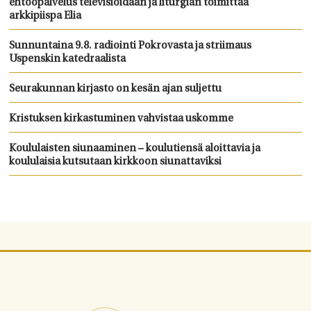
ehtoopalvelus televisioidaan ja liturgian toimittaa
arkkipiispa Elia
Sunnuntaina 9.8. radiointi Pokrovasta ja striimaus
Uspenskin katedraalista
Seurakunnan kirjasto on kesän ajan suljettu
Kristuksen kirkastuminen vahvistaa uskomme
Koululaisten siunaaminen – koulutiensä aloittavia ja
koululaisia kutsutaan kirkkoon siunattaviksi