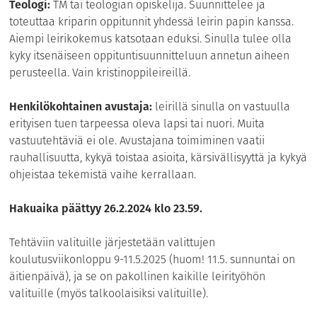
Teologi:
TM tai teologian opiskelija. Suunnittelee ja
toteuttaa kriparin oppitunnit yhdessä leirin papin kanssa.
Aiempi leirikokemus katsotaan eduksi. Sinulla tulee olla
kyky itsenäiseen oppituntisuunnitteluun annetun aiheen
perusteella. Vain kristinoppileireillä.
Henkilökohtainen avustaja:
leirillä sinulla on vastuulla
erityisen tuen tarpeessa oleva lapsi tai nuori. Muita
vastuutehtäviä ei ole. Avustajana toimiminen vaatii
rauhallisuutta, kykyä toistaa asioita, kärsivällisyyttä ja kykyä
ohjeistaa tekemistä vaihe kerrallaan.
Hakuaika päättyy 26.2.2024 klo 23.59.
Tehtäviin valituille järjestetään valittujen
koulutusviikonloppu 9-11.5.2025 (huom! 11.5. sunnuntai on
äitienpäivä), ja se on pakollinen kaikille leirityöhön
valituille (myös talkoolaisiksi valituille).