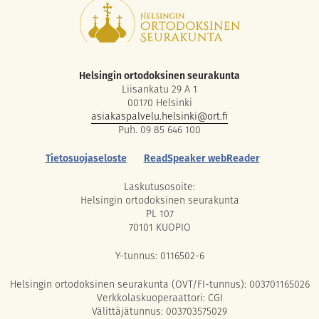
Helsingin ortodoksinen seurakunta
Liisankatu 29 A 1
00170 Helsinki
asiakaspalvelu.helsinki@ort.fi
Puh. 09 85 646 100
Tietosuojaseloste
ReadSpeaker webReader
Laskutusosoite:
Helsingin ortodoksinen seurakunta
PL 107
70101 KUOPIO
Y-tunnus: 0116502-6
Helsingin ortodoksinen seurakunta (OVT/FI-tunnus): 003701165026
Verkkolaskuoperaattori: CGI
Välittäjätunnus: 003703575029