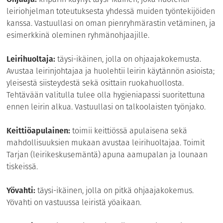
leiriohjelman toteutuksesta yhdessä muiden työntekijöiden
kanssa. Vastuullasi on oman pienryhmärastin vetäminen, ja
esimerkkinä oleminen ryhmänohjaajille.
Leirihuoltaja:
täysi-ikäinen, jolla on ohjaajakokemusta.
Avustaa leirinjohtajaa ja huolehtii leirin käytännön asioista;
yleisestä siisteydestä sekä osittain ruokahuollosta.
Tehtävään valitulla tulee olla hygieniapassi suoritettuna
ennen leirin alkua. Vastuullasi on talkoolaisten työnjako.
Keittiöapulainen:
toimii keittiössä apulaisena sekä
mahdollisuuksien mukaan avustaa leirihuoltajaa. Toimit
Tarjan (leirikeskusemäntä) apuna aamupalan ja lounaan
tiskeissä.
Yövahti:
täysi-ikäinen, jolla on pitkä ohjaajakokemus.
Yövahti on vastuussa leiristä yöaikaan.