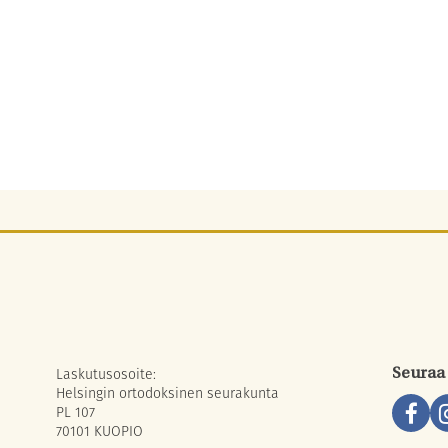
Laskutusosoite:
Seuraa
Helsingin ortodoksinen seurakunta
PL 107
70101 KUOPIO