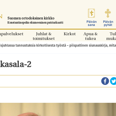
Suomen ortodoksinen kirkko
Päivän
Päivän
Konstantinopolin ekumeeninen patriarkaatti
sana
pyhät
npalvelukset
Juhlat &
Kirkot
Apua &
Tul
toimitukset
tukea
muk
uhlassa tunnustuksia kirkollisesta työstä – piispallinen siunauskirja, mital
kasala-2