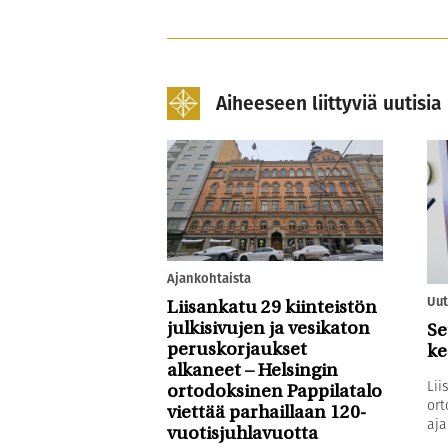
Aiheeseen liittyviä uutisia
Ajankohtaista
Uut
Liisankatu 29 kiinteistön
julkisivujen ja vesikaton
Se
peruskorjaukset
ke
alkaneet – Helsingin
Lii
ortodoksinen Pappilatalo
ort
viettää parhaillaan 120-
aja
vuotisjuhlavuotta