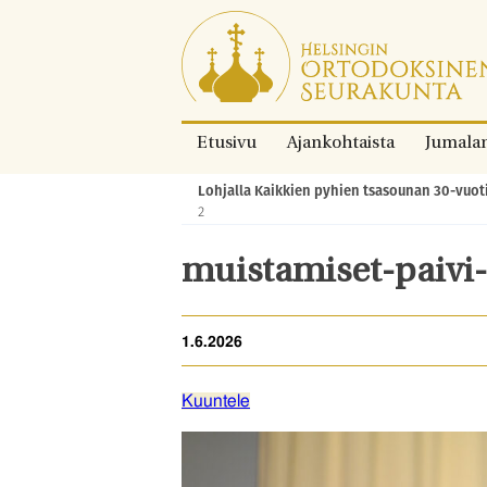
Siirry
suoraan
sisältöön.
Etusivu
Ajankohtaista
Jumala
Lohjalla Kaikkien pyhien tsasounan 30-vuotisj
Murupolku:
2
muistamiset-paivi-
1.6.2026
Kuuntele