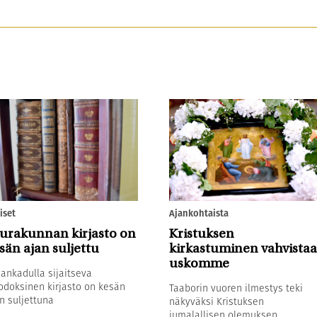
iset
Ajankohtaista
urakunnan kirjasto on
Kristuksen
sän ajan suljettu
kirkastuminen vahvistaa
uskomme
sankadulla sijaitseva
odoksinen kirjasto on kesän
Taaborin vuoren ilmestys teki
n suljettuna
näkyväksi Kristuksen
jumalallisen olemuksen.