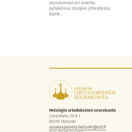
seurakunnan eri alueilla
pyhäköissä liturgian yhteydessä.
Ajank...
Helsingin ortodoksinen seurakunta
Liisankatu 29 A 1
00170 Helsinki
asiakaspalvelu.helsinki@ort.fi