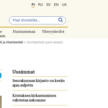
FI
RU
SV
EN
UA
e
Hautausmaa
Yhteystiedot
aan
i ja ritarimerkki
»
muistamiset-paivi-kasala-
Uusimmat
Seurakunnan kirjasto on kesän
ajan suljettu
Kristuksen kirkastuminen
vahvistaa uskomme