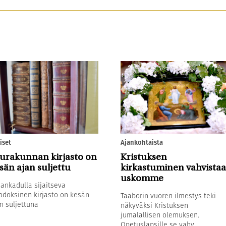
iset
Ajankohtaista
urakunnan kirjasto on
Kristuksen
sän ajan suljettu
kirkastuminen vahvistaa
uskomme
sankadulla sijaitseva
odoksinen kirjasto on kesän
Taaborin vuoren ilmestys teki
n suljettuna
näkyväksi Kristuksen
jumalallisen olemuksen.
Opetuslapsille se vahv...