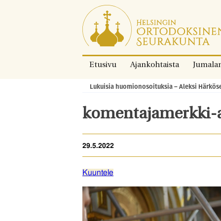
Siirry
suoraan
sisältöön.
Etusivu
Ajankohtaista
Jumala
Lukuisia huomionosoituksia – Aleksi Härkös
Murupolku:
komentajamerkki-a
29.5.2022
Kuuntele