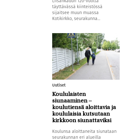
Liisankadun 120-vuotta
täyttävässä kiinteistössä
sijaitsee muun muassa
Kotikirkko, seurakunna...
Uutiset
Koululaisten
siunaaminen –
koulutiensä aloittavia ja
koululaisia kutsutaan
kirkkoon siunattaviksi
Koulunsa aloittaneita siunataan
seurakunnan eri alueilla