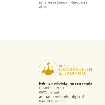
pyhäköissä liturgian yhteydessä.
Ajank...
Helsingin ortodoksinen seurakunta
Liisankatu 29 A 1
00170 Helsinki
asiakaspalvelu.helsinki@ort.fi
Puh. 09 85 646 100