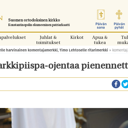
Suomen ortodoksinen kirkko
Päivän
Päivän
Konstantinopolin ekumeeninen patriarkaatti
sana
pyhät
npalvelukset
Juhlat &
Kirkot
Apua &
Tul
toimitukset
tukea
muk
elle harvinainen komentajamerkki, Timo Lehtoselle ritarimerkki
»
komentaj
rkkipiispa-ojentaa pienennett