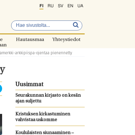
FI
RU
SV
EN
UA
e
Hautausmaa
Yhteystiedot
aan
amerkki-arkkipiispa-ojentaa pienennetty
y
Uusimmat
Seurakunnan kirjasto on kesän
ajan suljettu
Kristuksen kirkastuminen
vahvistaa uskomme
Koululaisten siunaaminen –