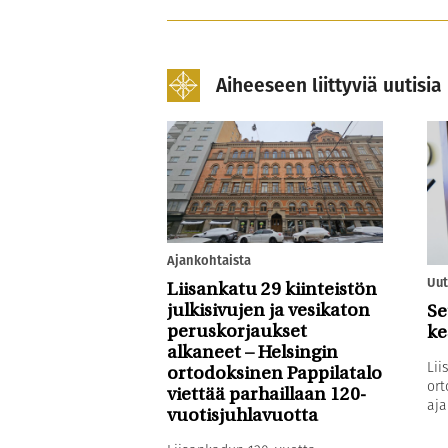
Aiheeseen liittyviä uutisia
Ajankohtaista
Uut
Liisankatu 29 kiinteistön
julkisivujen ja vesikaton
Se
peruskorjaukset
ke
alkaneet – Helsingin
Lii
ortodoksinen Pappilatalo
ort
viettää parhaillaan 120-
aja
vuotisjuhlavuotta