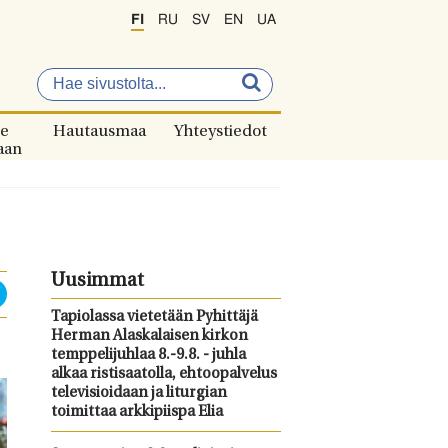
FI
RU
SV
EN
UA
e
Hautausmaa
Yhteystiedot
aan
Uusimmat
Tapiolassa vietetään Pyhittäjä
Herman Alaskalaisen kirkon
temppelijuhlaa 8.-9.8. - juhla
alkaa ristisaatolla, ehtoopalvelus
televisioidaan ja liturgian
toimittaa arkkipiispa Elia