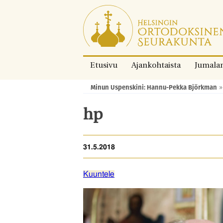
Siirry
suoraan
sisältöön.
Etusivu
Ajankohtaista
Jumala
Minun Uspenskini: Hannu-Pekka Björkman
Murupolku:
hp
31.5.2018
Kuuntele