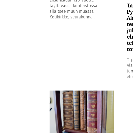
täyttävässä kiinteistössä
Ta
sijaitsee muun muassa
Py
Kotikirkko, seurakunna...
Al
te
ju
eh
te
to
Tap
Ala
tem
elo