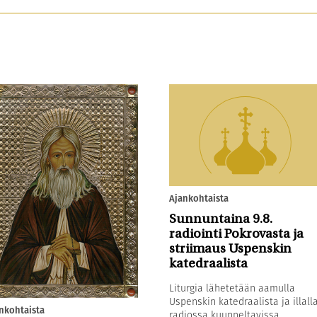
Ajankohtaista
Sunnuntaina 9.8.
radiointi Pokrovasta ja
striimaus Uspenskin
katedraalista
Liturgia lähetetään aamulla
Uspenskin katedraalista ja illall
nkohtaista
radiossa kuunneltavissa