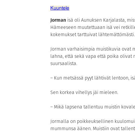
Kuuntele
Jorman
isä oli Aunuksen Karjalasta, mi
Hämeeseen muutettuaan isä vei retkill
kokemukset tarttuivat lähtemättömästi.
Jorman varhaisimpia muistikuvia ovat ma
lahna, että sekä vapa että poika olivat 
suursaalista.
– Kun metsässä pyyt lähtivät lentoon, is
Sen korkea vihellys jäi mieleen.
– Mikä lapsena tallentuu muistin kovalev
Jormalla on poikkeuksellinen kuulomui
mummunsa äänen. Muistiin ovat tallent