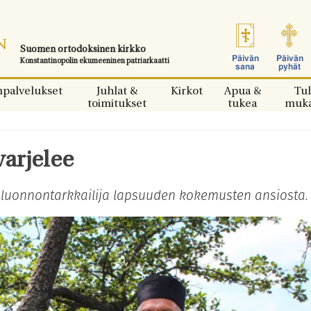
Suomen ortodoksinen kirkko
Päivän
Päivän
Konstantinopolin ekumeeninen patriarkaatti
sana
pyhät
npalvelukset
Juhlat &
Kirkot
Apua &
Tul
toimitukset
tukea
muk
varjelee
a luonnontarkkailija lapsuuden kokemusten ansiosta.