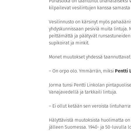
Punasotka on taantunut uhanalaiseksi
kilpailevat vesilintujen kanssa samasta
Vesilinnusto on kärsinyt myös pahaäänis
yhdyskunnissaan pesiviä muita lintuja. 
peittämättä ja päätyvät runsastuneiden 
supikoirat ja minkit.
Monet muutokset yhdessä taannuttavat 
– On orpo olo. Ymmärrän, miksi
Pentti 
Jorma tunsi Pentti Linkolan pintapuolise
Vanajavedellä ja tarkkaili lintuja.
– Ei ollut ketään sen veroista lintuharra
Hälyttävistä muutoksista huolimatta on
jälleen Suomessa. 1940- ja 50-luvulla 