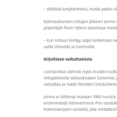
– Väittivät kesyhanheksi, mutta pakko 
Kotimaakunnan lintujen jälkeen Jorma o
piipertäjät Porin Yyterin tasaisissa mai
– Kun lintuun kiintyy, oppii tuntemaan se
uutta linnuista ja luonnosta.
Kirjoittaen vaikuttamista
Luontointoa vahvisti myös muiden luotta
lintupakinoita Valkeakosken Sanomiin, j
vaikuttaa ja lisätä ihmisten lintutuntem
Jorma ei lähtenyt mukaan 1980-luvulla 
ensimmäistä Hämeenlinna-Pori-soutute
Kokemäenjoen vesistöä, jota metsäteolli