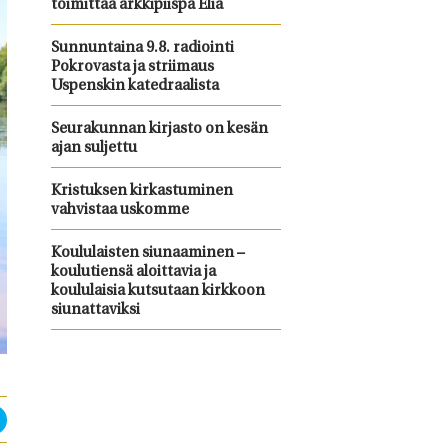
toimittaa arkkipiispa Elia
Sunnuntaina 9.8. radiointi
Pokrovasta ja striimaus
Uspenskin katedraalista
Seurakunnan kirjasto on kesän
ajan suljettu
Kristuksen kirkastuminen
vahvistaa uskomme
Koululaisten siunaaminen –
koulutiensä aloittavia ja
koululaisia kutsutaan kirkkoon
siunattaviksi