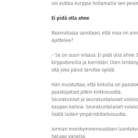
voi auttaa kurppia hoitamalla sen pesimi
Ei pidä olla ahne
Raamatussa sanotaan, että maa on annettu
ajattelee?
– Se on suuri viisaus. Ei pidä olla ahne.
kirpputoreilla ja kierrätän. Olen lentä
sitä joka päivä tarvitse syödä.
Hän muistuttaa, että kirkolla on paastokä
paastojaksot pitkin kirkkovuotta.
Seurakunnat ja seurakuntalaiset voisi
kaupan kahvia. Seurakuntalaiset voisivat
lisätä lasten ympäristötietoisuutta.
Jorman monikymmenvuotisen luontokokem
haluaa varjella.