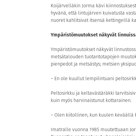
Koijärvelläkin Jorma kävi kiinnostukses
hyvänä, että lintujärven kuivatusta va
nuoret kahlitsivat itsensä kettingeillä k
Ympäristömuutokset näkyvät linnuiss
Ympäristömuutokset näkyvät linnustossa
metsätalouden tuotantotapojen muutoks
pienpedot ja metsästys; metsien yksipuo
– En ole kuullut lempilintuani peltosi
Peltosirkku ja keltavästäräkki tarvits
kuin myös harvinaistunut kottarainen.
– Olen kiitollinen, kun kuulen keväällä 
Imatralle vuonna 1985 muutettuaan Jorm