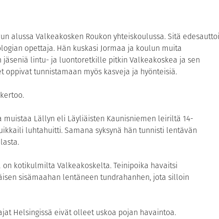
uvun alussa Valkeakosken Roukon yhteiskoulussa. Sitä edesautto
iologian opettaja. Hän kuskasi Jormaa ja koulun muita
jäseniä lintu- ja luontoretkille pitkin Valkeakoskea ja sen
et oppivat tunnistamaan myös kasveja ja hyönteisiä.
 kertoo.
uistaa Lällyn eli Läyliäisten Kaunisniemen leiriltä 14-
ikkaili luhtahuitti. Samana syksynä hän tunnisti lentävän
lasta.
on kotikulmilta Valkeakoskelta. Teinipoika havaitsi
isen sisämaahan lentäneen tundrahanhen, jota silloin
at Helsingissä eivät olleet uskoa pojan havaintoa.