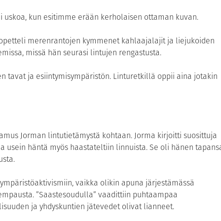
oli uskoa, kun esitimme erään kerholaisen ottaman kuvan.
petteli merenrantojen kymmenet kahlaajalajit ja liejukoiden
semissa, missä hän seurasi lintujen rengastusta.
n tavat ja esiintymisympäristön. Linturetkillä oppii aina jotakin
mus Jorman lintutietämystä kohtaan. Jorma kirjoitti suosittuja
a usein häntä myös haastateltiin linnuista. Se oli hänen tapans
usta.
ympäristöaktivismiin, vaikka olikin apuna järjestämässä
mpausta. ”Saastesoudulla” vaadittiin puhtaampaa
suuden ja yhdyskuntien jätevedet olivat lianneet.