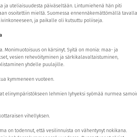
ta ja uteliaisuudesta päiväseltään. Lintumiehenä hän piti
staan osoitettiin mieltä. Suomessa ennennäkemättömällä tavall
aivinkoneeseen, ja paikalle oli kutsuttu poliiseja.
a
. Monimuotoisuus on kärsinyt. Syitä on monia: maa- ja
et, vesien rehevöityminen ja särkikalavaltaistuminen,
listaminen yhdelle puulajille.
rkkua kymmeneen vuoteen.
isivat elinympäristökseen lehmien lyhyeksi syömää nurmea samoi
kottaraisen vihellyksen.
a on todennut, että vesilinnuista on vähentynyt nokikana.