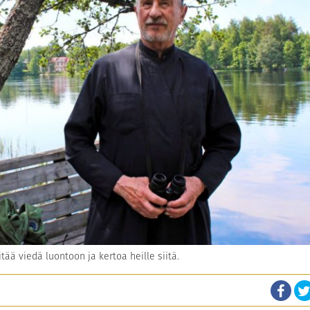
tää viedä luontoon ja kertoa heille siitä.