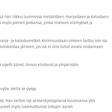
ssä hän liikkui luonnossa metsästäen, marjastaen ja kalastaen.
e myös pienen poikansa, jonka mieleen elämykset ja
rja- ja kalastusretket. Kolmivuotiaan onkeen tarttui niin iso
molskahtaa järveen, jos isä ei olisi tullut avuksi nostamaan
ä opetti äänet, linnun elintavat ja ympäristön.
ylle, siellä se pysyy.
sti. Hän kertoo nyt seitsenkymppisenä kuulevansa yhä
uneet myös lukemattomat lintujen äänet.