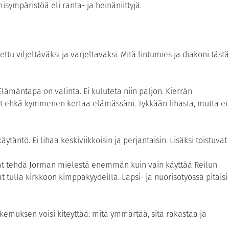
sympäristöä eli ranta- ja heinäniittyjä.
 viljeltäväksi ja varjeltavaksi. Mitä lintumies ja diakoni tästä
 Elämäntapa on valinta. Ei kuluteta niin paljon. Kierrän
nyt ehkä kymmenen kertaa elämässäni. Tykkään lihasta, mutta ei
ytäntö. Ei lihaa keskiviikkoisin ja perjantaisin. Lisäksi toistuvat
vat tehdä Jorman mielestä enemmän kuin vain käyttää Reilun
 tulla kirkkoon kimppakyydeillä. Lapsi- ja nuorisotyössä pitäisi
uksen voisi kiteyttää: mitä ymmärtää, sitä rakastaa ja