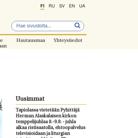
FI
RU
SV
EN
UA
e
Hautausmaa
Yhteystiedot
aan
Uusimmat
Tapiolassa vietetään Pyhittäjä
Herman Alaskalaisen kirkon
temppelijuhlaa 8.-9.8. - juhla
alkaa ristisaatolla, ehtoopalvelus
televisioidaan ja liturgian