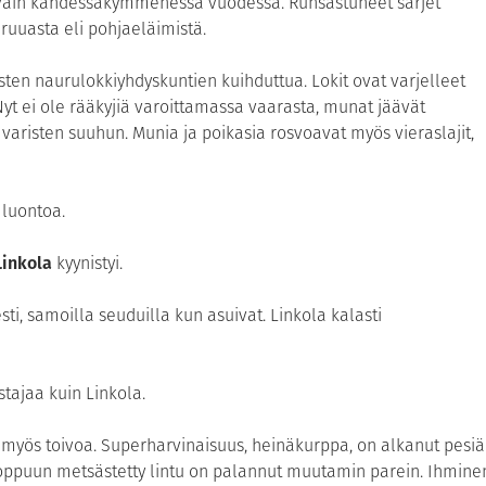
 vain kahdessakymmenessä vuodessa. Runsastuneet särjet
 ruuasta eli pohjaeläimistä.
ten naurulokkiyhdyskuntien kuihduttua. Lokit ovat varjelleet
Nyt ei ole rääkyjiä varoittamassa vaarasta, munat jäävät
varisten suuhun. Munia ja poikasia rosvoavat myös vieraslajit,
luontoa.
Linkola
kyynistyi.
sti, samoilla seuduilla kun asuivat. Linkola kalasti
stajaa kuin Linkola.
 myös toivoa. Superharvinaisuus, heinäkurppa, on alkanut pesiä
loppuun metsästetty lintu on palannut muutamin parein. Ihmine