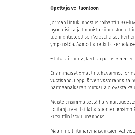
Opettaja vei luontoon
Jorman lintukiinnostus roihahti 1960-l
hyönteisistä ja linnuista kiinnostunut b
luonnontieteellisen Vapsahaiset-kerhon 
ympäristöä. Samoilla retkillä kerholais
– Into oli suurta, kerhon perustajajäsen
Ensimmäiset omat lintuhavainnot Jorma m
vuotiaana. Loppijärven vastarannalta hu
harmaahaikaran mutkalla olevasta kau
Muisto ensimmäisestä harvinaisuudesta 
Lotilanjärven laidalta Suomen ensimmä
kutsuttiin isokiljuhanheksi.
Maamme lintuharvinaisuuksien vahvistaj