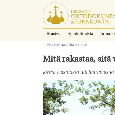
Siirry
suoraan
sisältöön.
Etusivu
Ajankohtaista
Jumala
Mitä rakastaa, sitä varjelee
Murupolku:
Mitä rakastaa, sitä 
Jorma Liesmasta tuli lintumies j