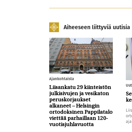
Aiheeseen liittyviä uutisia
Ajankohtaista
Uut
Liisankatu 29 kiinteistön
julkisivujen ja vesikaton
Se
peruskorjaukset
ke
alkaneet – Helsingin
Lii
ortodoksinen Pappilatalo
ort
viettää parhaillaan 120-
aja
vuotisjuhlavuotta