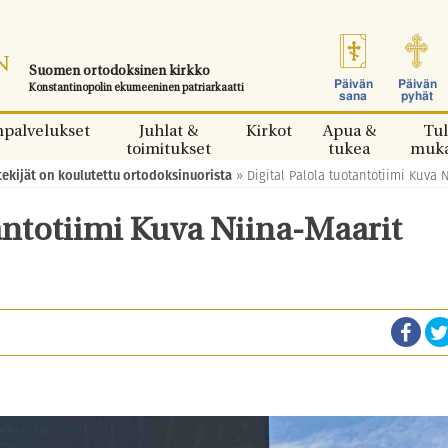
Suomen ortodoksinen kirkko
Päivän
Päivän
Konstantinopolin ekumeeninen patriarkaatti
sana
pyhät
npalvelukset
Juhlat &
Kirkot
Apua &
Tul
toimitukset
tukea
muk
ekijät on koulutettu ortodoksinuorista
»
Digital Palola tuotantotiimi Kuva
tantotiimi Kuva Niina-Maarit