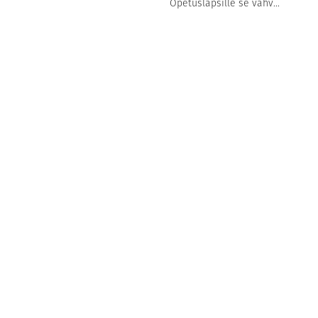
Opetuslapsille se vahv...