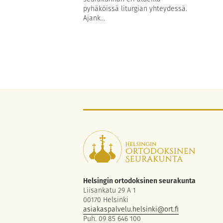
pyhäköissä liturgian yhteydessä.
Ajank...
Helsingin ortodoksinen seurakunta
Liisankatu 29 A 1
00170 Helsinki
asiakaspalvelu.helsinki@ort.fi
Puh. 09 85 646 100