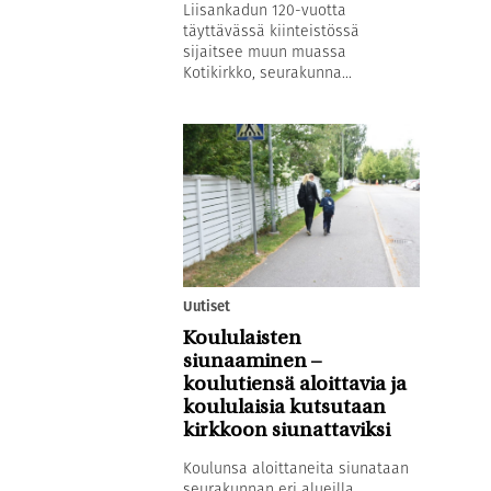
Liisankadun 120-vuotta
täyttävässä kiinteistössä
sijaitsee muun muassa
Kotikirkko, seurakunna...
Uutiset
Koululaisten
siunaaminen –
koulutiensä aloittavia ja
koululaisia kutsutaan
kirkkoon siunattaviksi
Koulunsa aloittaneita siunataan
seurakunnan eri alueilla