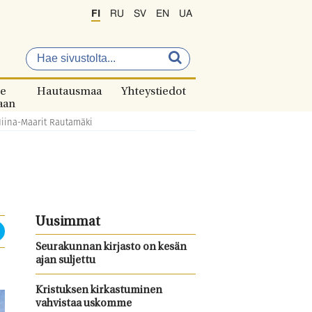
FI
RU
SV
EN
UA
e
Hautausmaa
Yhteystiedot
aan
 Niina-Maarit Rautamäki
Uusimmat
Seurakunnan kirjasto on kesän
ajan suljettu
Kristuksen kirkastuminen
vahvistaa uskomme