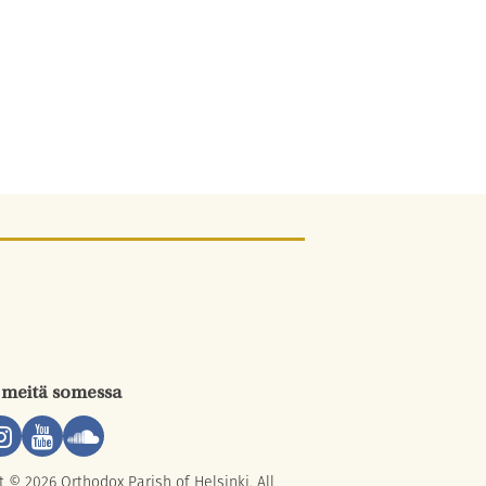
 meitä somessa
t © 2026 Orthodox Parish of Helsinki. All