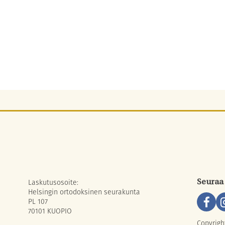
Laskutusosoite:
Seuraa
Helsingin ortodoksinen seurakunta
PL 107
70101 KUOPIO
Copyrigh