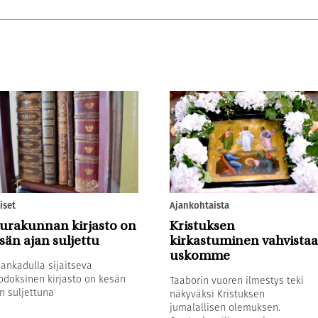
iset
Ajankohtaista
urakunnan kirjasto on
Kristuksen
sän ajan suljettu
kirkastuminen vahvistaa
uskomme
sankadulla sijaitseva
odoksinen kirjasto on kesän
Taaborin vuoren ilmestys teki
n suljettuna
näkyväksi Kristuksen
jumalallisen olemuksen.