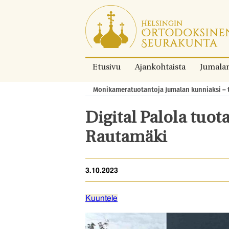
Siirry
suoraan
sisältöön.
Etusivu
Ajankohtaista
Jumala
Monikameratuotantoja Jumalan kunniaksi – t
Murupolku:
Digital Palola tuo
Rautamäki
3.10.2023
Kuuntele