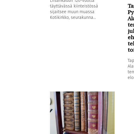
Liisankadun 120-vuotta
täyttävässä kiinteistössä
Ta
sijaitsee muun muassa
Py
Kotikirkko, seurakunna...
Al
te
ju
eh
te
to
Tap
Ala
tem
elo