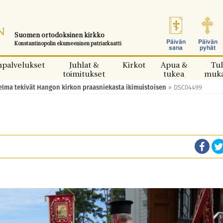
Suomen ortodoksinen kirkko
Päivän
Päivän
Konstantinopolin ekumeeninen patriarkaatti
sana
pyhät
npalvelukset
Juhlat &
Kirkot
Apua &
Tul
toimitukset
tukea
muk
nnelma tekivät Hangon kirkon praasniekasta ikimuistoisen
»
DSC04499