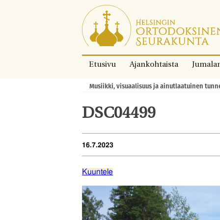
Siirry
suoraan
sisältöön.
Etusivu
Ajankohtaista
Jumala
Musiikki, visuaalisuus ja ainutlaatuinen tu
Murupolku:
DSC04499
16.7.2023
Kuuntele