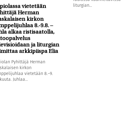
liturgian...
piolassa vietetään
hittäjä Herman
askalaisen kirkon
mppelijuhlaa 8.-9.8. –
hla alkaa ristisaatolla,
toopalvelus
levisioidaan ja liturgian
imittaa arkkipiispa Elia
iolan Pyhittäjä Herman
skalaisen kirkon
ppelijuhlaa vietetään 8.–9.
kuuta. Juhlaa...