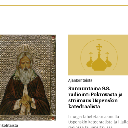
Ajankohtaista
Sunnuntaina 9.8.
radiointi Pokrovasta ja
striimaus Uspenskin
katedraalista
Liturgia lähetetään aamulla
Uspenskin katedraalista ja illall
nkohtaista
radiossa kuunneltavissa