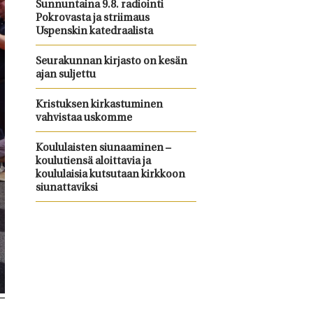
Sunnuntaina 9.8. radiointi
Pokrovasta ja striimaus
Uspenskin katedraalista
Seurakunnan kirjasto on kesän
ajan suljettu
Kristuksen kirkastuminen
vahvistaa uskomme
Koululaisten siunaaminen –
koulutiensä aloittavia ja
koululaisia kutsutaan kirkkoon
siunattaviksi