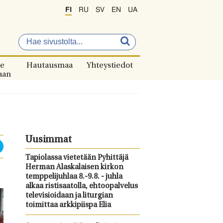
FI
RU
SV
EN
UA
e
Hautausmaa
Yhteystiedot
aan
Uusimmat
Tapiolassa vietetään Pyhittäjä
Herman Alaskalaisen kirkon
temppelijuhlaa 8.-9.8. - juhla
alkaa ristisaatolla, ehtoopalvelus
televisioidaan ja liturgian
toimittaa arkkipiispa Elia