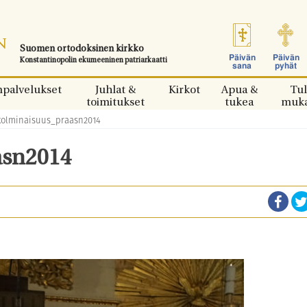
Suomen ortodoksinen kirkko
Päivän
Päivän
Konstantinopolin ekumeeninen patriarkaatti
sana
pyhät
npalvelukset
Juhlat &
Kirkot
Apua &
Tul
toimitukset
tukea
muk
kolminaisuus_praasn2014
asn2014