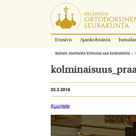
Siirry
suoraan
sisältöön.
Etusivu
Ajankohtaista
Jumala
Naisen asemasta kirkossa saa keskustella
»
Murupolku:
kolminaisuus_pra
22.3.2018
Kuuntele