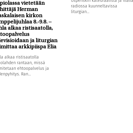
Uspenskin katedraalista ja illall
piolassa vietetään
radiossa kuunneltavissa
hittäjä Herman
liturgian...
askalaisen kirkon
mppelijuhlaa 8.-9.8. –
hla alkaa ristisaatolla,
toopalvelus
levisioidaan ja liturgian
imittaa arkkipiispa Elia
la alkaa ristisaatolla
olahden rantaan, missä
mitetaan ehtoopalvelus ja
enpyhitys. Ran...