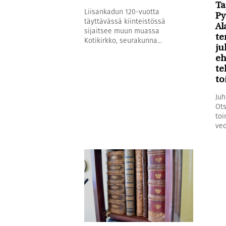
Ta
Liisankadun 120-vuotta
Py
täyttävässä kiinteistössä
Al
sijaitsee muun muassa
te
Kotikirkko, seurakunna...
ju
eh
te
to
Juh
Ots
toi
ved