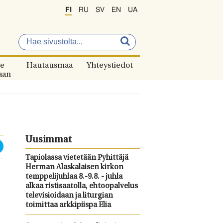
FI
RU
SV
EN
UA
e
Hautausmaa
Yhteystiedot
aan
Uusimmat
Tapiolassa vietetään Pyhittäjä
Herman Alaskalaisen kirkon
temppelijuhlaa 8.-9.8. - juhla
alkaa ristisaatolla, ehtoopalvelus
televisioidaan ja liturgian
toimittaa arkkipiispa Elia