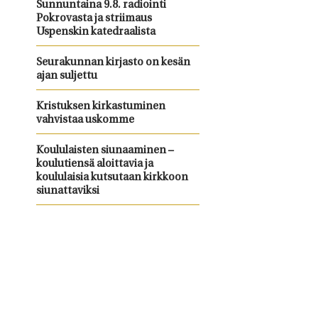
Sunnuntaina 9.8. radiointi
Pokrovasta ja striimaus
Uspenskin katedraalista
Seurakunnan kirjasto on kesän
ajan suljettu
Kristuksen kirkastuminen
vahvistaa uskomme
Koululaisten siunaaminen –
koulutiensä aloittavia ja
koululaisia kutsutaan kirkkoon
siunattaviksi