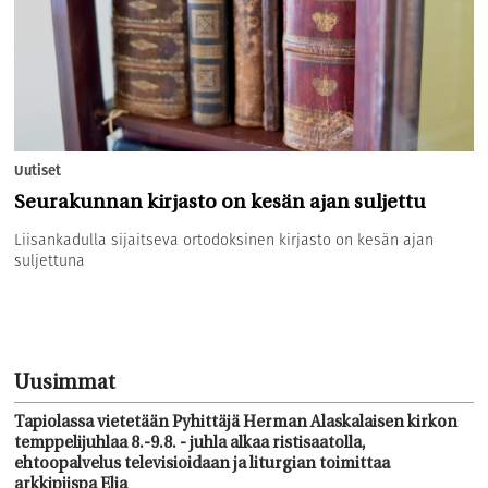
Uutiset
Seurakunnan kirjasto on kesän ajan suljettu
Liisankadulla sijaitseva ortodoksinen kirjasto on kesän ajan
suljettuna
Uusimmat
Tapiolassa vietetään Pyhittäjä Herman Alaskalaisen kirkon
temppelijuhlaa 8.-9.8. - juhla alkaa ristisaatolla,
ehtoopalvelus televisioidaan ja liturgian toimittaa
arkkipiispa Elia