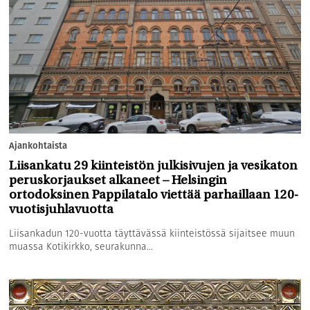
Ajankohtaista
Liisankatu 29 kiinteistön julkisivujen ja vesikaton
peruskorjaukset alkaneet – Helsingin
ortodoksinen Pappilatalo viettää parhaillaan 120-
vuotisjuhlavuotta
Liisankadun 120-vuotta täyttävässä kiinteistössä sijaitsee muun
muassa Kotikirkko, seurakunna...