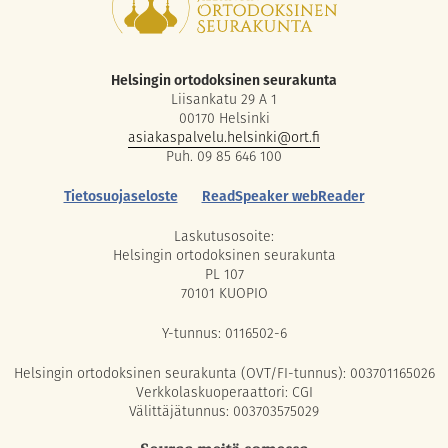
Helsingin ortodoksinen seurakunta
Liisankatu 29 A 1
00170 Helsinki
asiakaspalvelu.helsinki@ort.fi
Puh. 09 85 646 100
Tietosuojaseloste
ReadSpeaker webReader
Laskutusosoite:
Helsingin ortodoksinen seurakunta
PL 107
70101 KUOPIO
Y-tunnus: 0116502-6
Helsingin ortodoksinen seurakunta (OVT/FI-tunnus): 003701165026
Verkkolaskuoperaattori: CGI
Välittäjätunnus: 003703575029