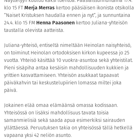
Näyttelyyn kuuluu kaksi luentoa. Pääsiäissunnuntaina 17.4.
klo 15 FT
Merja Merras
kertoo pääsiäisen ikonista otsikolla
”Naiset Kristuksen haudalla ennen ja nyt”, ja sunnuntaina
24.4. klo 15 FM
Henna Paasonen
kertoo Juliana-yhteisön
taustalla olevista aatteista.
Juliana-yhteisö, entiseltä nimeltään Heinolan naisyhteisö,
on toiminut Heinolan ortodoksisen kirkon kupeessa jo 25
vuotta. Yhteisö käsittää 10 vuokra-asuntoa sekä yhteistilat.
Pieni sisäpiha antaa kesäisin mahdollisuuden kukkien ja
yrittien kasvattamiseen. Yhteisön asukkaat tapaavat
päiväkahvin tai keskustelupiirien lomassa miltei joka
päivä.
Jokainen elää omaa elämäänsä omassa kodissaan.
Yhteisössä on lisäksi mahdollisuus tavata toisia
samanmielisiä sekä saada apua esimerkiksi sairauden
yllättäessä. Peruutuksen takia on yhteisössä tällä hetkellä
vapaana yksi 42 neliön asunto.