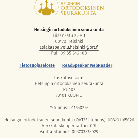
Helsingin ortodoksinen seurakunta
Liisankatu 29 A 1
00170 Helsinki
asiakaspalvelu.helsinki@ort.fi
Puh. 09 85 646 100
Tietosuojaseloste
ReadSpeaker webReader
Laskutusosoite:
Helsingin ortodoksinen seurakunta
PL 107
70101 KUOPIO
Y-tunnus: 0116502-6
Helsingin ortodoksinen seurakunta (OVT/FI-tunnus): 003701165026
Verkkolaskuoperaattori: CGI
Välittäjätunnus: 003703575029