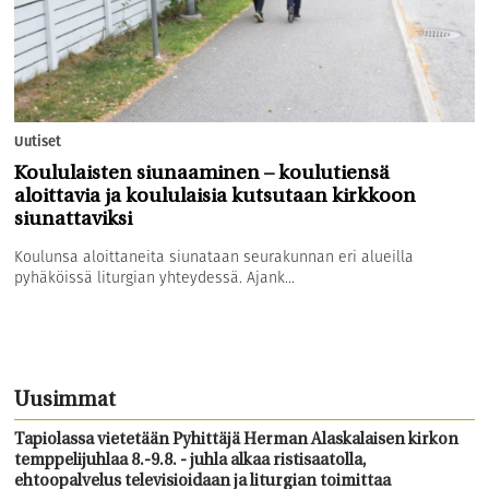
Uutiset
Koululaisten siunaaminen – koulutiensä
aloittavia ja koululaisia kutsutaan kirkkoon
siunattaviksi
Koulunsa aloittaneita siunataan seurakunnan eri alueilla
pyhäköissä liturgian yhteydessä. Ajank...
Uusimmat
Tapiolassa vietetään Pyhittäjä Herman Alaskalaisen kirkon
temppelijuhlaa 8.-9.8. - juhla alkaa ristisaatolla,
ehtoopalvelus televisioidaan ja liturgian toimittaa