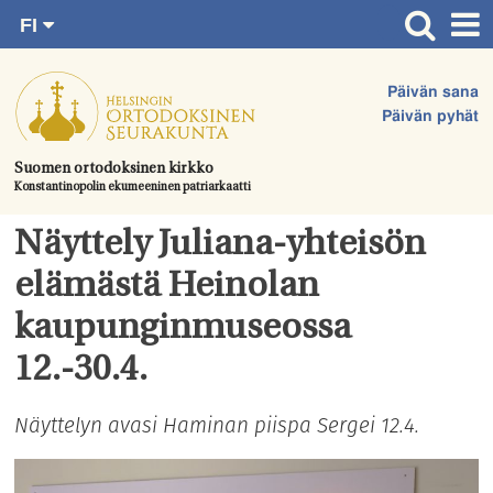
FI
Siirry
RU
Etusivu
SV
suoraan
Päivän sana
EN
Ajankohtaista
sisältöön.
Päivän pyhät
UA
Jumalanpalvelukset
Suomen ortodoksinen kirkko
Konstantinopolin ekumeeninen patriarkaatti
Juhlat & toimitukset
Kirkot
Näyttely Juliana-yhteisön
Apua & tukea
elämästä Heinolan
Tule mukaan
kaupunginmuseossa
Hautausmaa
12.-30.4.
Yhteystiedot
Näyttelyn avasi Haminan piispa Sergei 12.4.