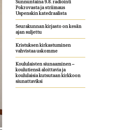
Sunnuntaina 9.8. radiointi
Pokrovasta ja striimaus
Uspenskin katedraalista
Seurakunnan kirjasto on kesän
ajan suljettu
Kristuksen kirkastuminen
vahvistaa uskomme
Koululaisten siunaaminen –
koulutiensä aloittavia ja
koululaisia kutsutaan kirkkoon
siunattaviksi