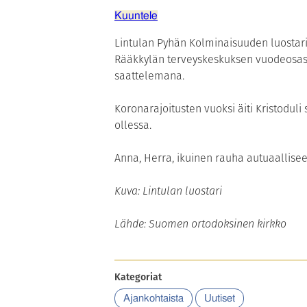
Kuuntele
Lintulan Pyhän Kolminaisuuden luosta
Rääkkylän terveyskeskuksen vuodeosas
saattelemana.
Koronarajoitusten vuoksi äiti Kristodul
ollessa.
Anna, Herra, ikuinen rauha autuaallise
Kuva: Lintulan luostari
Lähde: Suomen ortodoksinen kirkko
Kategoriat
Ajankohtaista
Uutiset