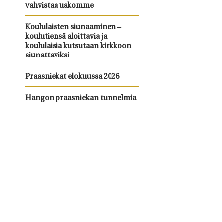
vahvistaa uskomme
Koululaisten siunaaminen –
koulutiensä aloittavia ja
koululaisia kutsutaan kirkkoon
siunattaviksi
Praasniekat elokuussa 2026
Hangon praasniekan tunnelmia