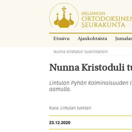
Siirry
suoraan
sisältöön.
Etusivu
Ajankohtaista
Jumala
Nunna Kristoduli tuonilmaisiin
Murupolku:
Nunna Kristoduli t
Lintulan Pyhän Kolminaisuuden l
aamulla.
Kuva: Lintulan luostari
23.12.2020