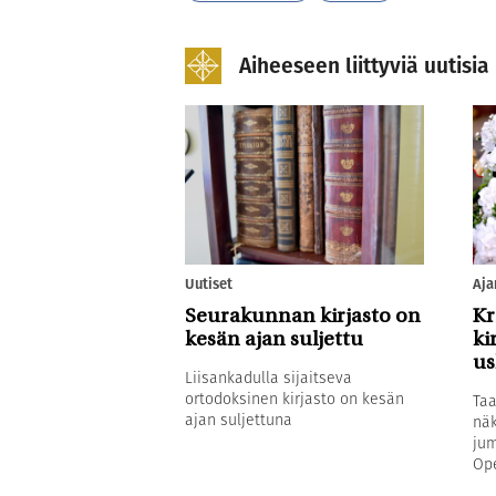
Aiheeseen liittyviä uutisia
Uutiset
Aja
Seurakunnan kirjasto on
Kr
kesän ajan suljettu
ki
u
Liisankadulla sijaitseva
ortodoksinen kirjasto on kesän
Taa
ajan suljettuna
näk
jum
Ope