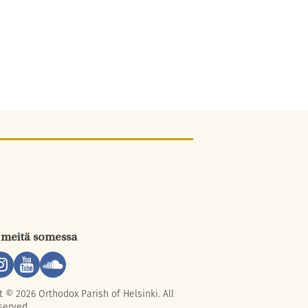
 meitä somessa
t © 2026 Orthodox Parish of Helsinki. All
served.