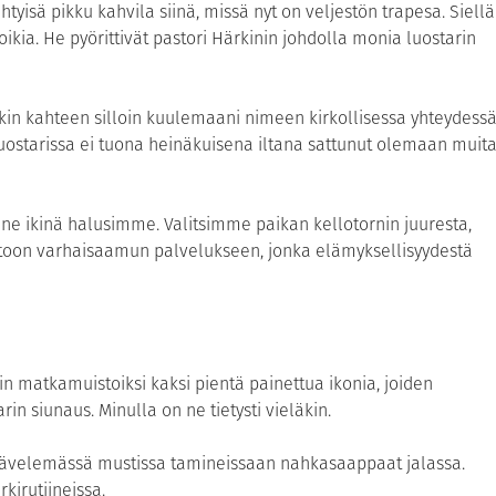
tyisä pikku kahvila siinä, missä nyt on veljestön trapesa. Siellä
ikia. He pyörittivät pastori Härkinin johdolla monia luostarin
 kahteen silloin kuulemaani nimeen kirkollisessa yhteydessä
 luostarissa ei tuona heinäkuisena iltana sattunut olemaan muit
nne ikinä halusimme. Valitsimme paikan kellotornin juuresta,
ttoon varhaisaamun palvelukseen, jonka elämyksellisyydestä
stin matkamuistoiksi kaksi pientä painettua ikonia, joiden
n siunaus. Minulla on ne tietysti vieläkin.
ävelemässä mustissa tamineissaan nahkasaappaat jalassa.
kirutiineissa.