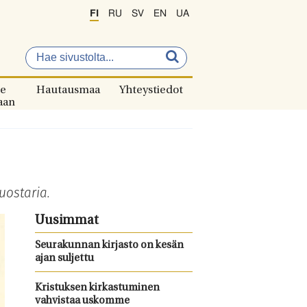
FI
RU
SV
EN
UA
e
Hautausmaa
Yhteystiedot
aan
uostaria.
Uusimmat
Seurakunnan kirjasto on kesän
ajan suljettu
Kristuksen kirkastuminen
vahvistaa uskomme