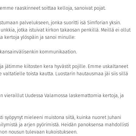
ä emme raaskinneet soittaa kelloja, sanoivat pojat.
stumaan palvelukseen, jonka suoritti isä Simforian yksin.
kkia, jotka istuivat kirkon takaosan penkillä. Meillä ei ollut
ita kertoja ylöspäin ja sanoi minulle:
i kansainvälisenkin kommunikaation.
a jätimme kiitosten kera hyvästit pojille. Emme uskaltaneet
valtatielle toista kautta. Luostarin hautausmaa jäi siis sillä
 vieraillut Uudessa Valamossa laskemattomia kertoja, ja
ti syöpynyt mieleeni muistona siitä, kuinka nuoret Juhani
säilymistä ja arjen pyörimistä. Heidän panoksensa mahdollisti
amon nousun tulevaan kukoistukseen.