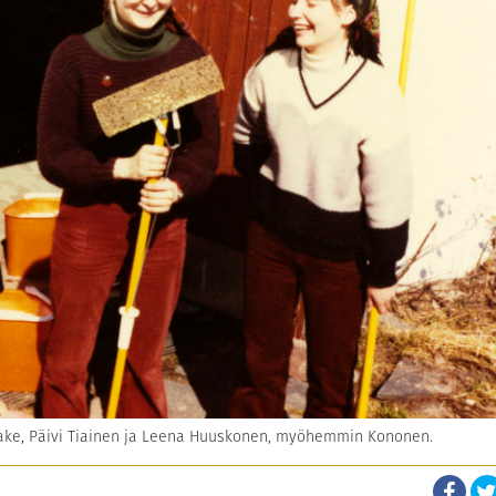
ke, Päivi Tiainen ja Leena Huuskonen, myöhemmin Kononen.