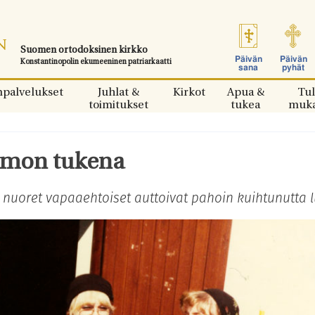
Suomen ortodoksinen kirkko
Päivän
Päivän
Konstantinopolin ekumeeninen patriarkaatti
sana
pyhät
npalvelukset
Juhlat &
Kirkot
Apua &
Tul
toimitukset
tukea
muk
amon tukena
nuoret vapaaehtoiset auttoivat pahoin kuihtunutta l