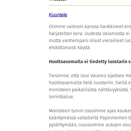
Kuuntele
Olimme vaimoni kanssa hankkineet en
harjateltan kera. Uudesta Valamosta ei 
mutta vanhempani olivat vierailleet luos
ehdottomasti käydä.
Huoltoasemalla ei tiedetty luostarin s
Tiesimme, että Uusi Valamo sijaitsee H
huoltoasemalta tietä luostariin. Siellä e
monisteen paikallisista nähtävyyksistä. Si
leirintäalue.
Monisteen turvin osasimme ajaa kaukana 
kääntymässä valtatieltä Papinniemen tiel
pysähtymään, ruuvasimme autojen sivulasi