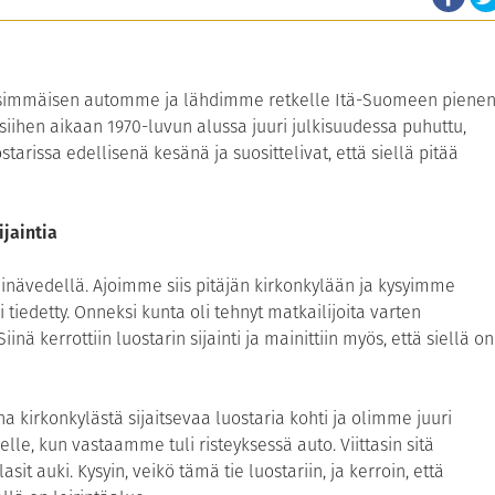
simmäisen automme ja lähdimme retkelle Itä-Suomeen piene
siihen aikaan 1970-luvun alussa juuri julkisuudessa puhuttu,
tarissa edellisenä kesänä ja suosittelivat, että siellä pitää
ijaintia
einävedellä. Ajoimme siis pitäjän kirkonkylään ja kysyimme
i tiedetty. Onneksi kunta oli tehnyt matkailijoita varten
inä kerrottiin luostarin sijainti ja mainittiin myös, että siellä on
kirkonkylästä sijaitsevaa luostaria kohti ja olimme juuri
le, kun vastaamme tuli risteyksessä auto. Viittasin sitä
t auki. Kysyin, veikö tämä tie luostariin, ja kerroin, että