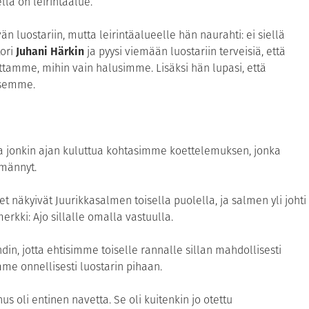
ä on leirintäalue.
vän luostariin, mutta leirintäalueelle hän naurahti: ei siellä
tori
Juhani Härkin
ja pyysi viemään luostariin terveisiä, että
ttamme, mihin vain halusimme. Lisäksi hän lupasi, että
ksemme.
ja jonkin ajan kuluttua kohtasimme koettelemuksen, jonka
rmännyt.
näkyivät Juurikkasalmen toisella puolella, ja salmen yli johti
merkki: Ajo sillalle omalla vastuulla.
hdin, jotta ehtisimme toiselle rannalle sillan mahdollisesti
me onnellisesti luostarin pihaan.
us oli entinen navetta. Se oli kuitenkin jo otettu