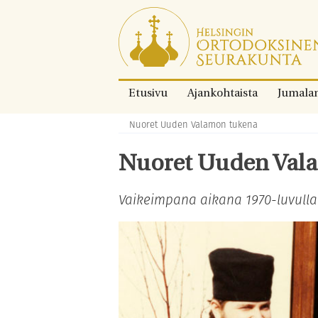
Siirry
suoraan
sisältöön.
Etusivu
Ajankohtaista
Jumala
Nuoret Uuden Valamon tukena
Murupolku:
Nuoret Uuden Val
Vaikeimpana aikana 1970-luvulla 