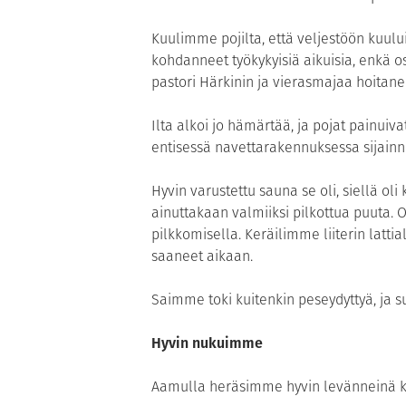
Kuulimme pojilta, että veljestöön kuului
kohdanneet työkykyisiä aikuisia, enkä 
pastori Härkinin ja vierasmajaa hoitane
Ilta alkoi jo hämärtää, ja pojat painui
entisessä navettarakennuksessa sijain
Hyvin varustettu sauna se oli, siellä oli
ainuttakaan valmiiksi pilkottua puuta. 
pilkkomisella. Keräilimme liiterin latti
saaneet aikaan.
Saimme toki kuitenkin peseydyttyä, j
Hyvin nukuimme
Aamulla heräsimme hyvin levänneinä k