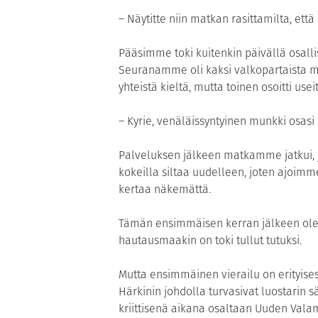
– Näytitte niin matkan rasittamilta, ett
Pääsimme toki kuitenkin päivällä osalli
Seuranamme oli kaksi valkopartaista mun
yhteistä kieltä, mutta toinen osoitti use
– Kyrie, venäläissyntyinen munkki osas
Palveluksen jälkeen matkamme jatkui, j
kokeilla siltaa uudelleen, joten ajoimme 
kertaa näkemättä.
Tämän ensimmäisen kerran jälkeen olen
hautausmaakin on toki tullut tutuksi.
Mutta ensimmäinen vierailu on erityises
Härkinin johdolla turvasivat luostarin 
kriittisenä aikana osaltaan Uuden Val