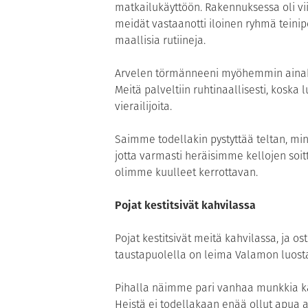
matkailukäyttöön. Rakennuksessa oli viih
meidät vastaanotti iloinen ryhmä teinipo
maallisia rutiineja.
Arvelen törmänneeni myöhemmin ainakin
Meitä palveltiin ruhtinaallisesti, koska
vierailijoita.
Saimme todellakin pystyttää teltan, mi
jotta varmasti heräisimme kellojen soi
olimme kuulleet kerrottavan.
Pojat kestitsivät kahvilassa
Pojat kestitsivät meitä kahvilassa, ja o
taustapuolella on leima Valamon luostari
Pihalla näimme pari vanhaa munkkia k
Heistä ei todellakaan enää ollut apua ar