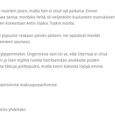
 nuorikin jäsen, mutta hän ei ollut nyt paikalla. Emme
osaa sanoa, montako heitä oli veljestöön kuuluneen nuorukaisen
en Konevitsan Antin lisäksi. Tuskin monta.
vat yöpuulle raskaan päivän jälkeen. He opastivat meidät
neeseen saunaan.
 kylpyammekin. Ongelmana vain oli se, että liiterissä ei ollut
Oli jo liian myöhä ruveta häiritsemään asukkaita puiden
alta tikkuja polttopuiksi, mutta kovin kaksista löylyä emme
a sukelsimme makuupusseihimme.
ello yhdeksän.