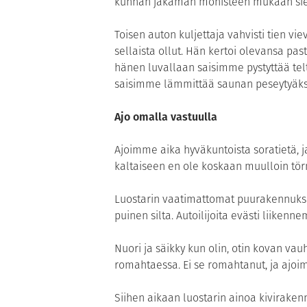
kunnan jakaman monisteen mukaan siell
Toisen auton kuljettaja vahvisti tien vie
sellaista ollut. Hän kertoi olevansa pas
hänen luvallaan saisimme pystyttää tel
saisimme lämmittää saunan peseytyä
Ajo omalla vastuulla
Ajoimme aika hyväkuntoista soratietä, 
kaltaiseen en ole koskaan muulloin tö
Luostarin vaatimattomat puurakennukset 
puinen silta. Autoilijoita evästi liikenne
Nuori ja säikky kun olin, otin kovan vau
romahtaessa. Ei se romahtanut, ja ajoim
Siihen aikaan luostarin ainoa kivirakenn