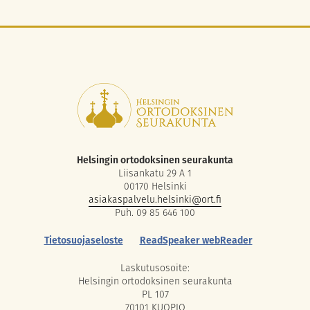
Helsingin ortodoksinen seurakunta
Liisankatu 29 A 1
00170 Helsinki
asiakaspalvelu.helsinki@ort.fi
Puh. 09 85 646 100
Tietosuojaseloste
ReadSpeaker webReader
Laskutusosoite:
Helsingin ortodoksinen seurakunta
PL 107
70101 KUOPIO