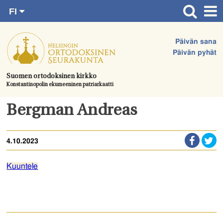
FI
Siirry
RU
Etusivu
SV
suoraan
Päivän sana
EN
Ajankohtaista
sisältöön.
Päivän pyhät
UA
Jumalanpalvelukset
Suomen ortodoksinen kirkko
Konstantinopolin ekumeeninen patriarkaatti
Juhlat & toimitukset
Kirkot
Bergman Andreas
Apua & tukea
4.10.2023
Tule mukaan
Hautausmaa
Kuuntele
Yhteystiedot