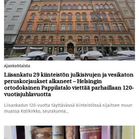
Ajankohtaista
Liisankatu 29 kiinteistön julkisivujen ja vesikaton
peruskorjaukset alkaneet – Helsingin
ortodoksinen Pappilatalo viettää parhaillaan 120-
vuotisjuhlavuotta
Liisankadun 120-vuotta täyttävässä kiinteistössä sijaitsee muun
muassa Kotikirkko, seurakunna...