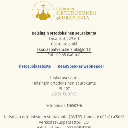
Helsingin ortodoksinen seurakunta
Liisankatu 29 A 1
00170 Helsinki
asiakaspalvelu.helsinki@ort.fi
Puh. 09 85 646 100
Tietosuojaseloste
ReadSpeaker webReader
Laskutusosoite:
Helsingin ortodoksinen seurakunta
PL 107
70101 KUOPIO
Y-tunnus: 0116502-6
Helsingin ortodoksinen seurakunta (OVT/FI-tunnus): 003701165026
Verkkolaskuoperaattori: CGI
Välittäjätunnus: 003703575029