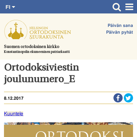
FI
Siirry
RU
Etusivu
SV
suoraan
Päivän sana
EN
Ajankohtaista
sisältöön.
Päivän pyhät
UA
Jumalanpalvelukset
Suomen ortodoksinen kirkko
Konstantinopolin ekumeeninen patriarkaatti
Juhlat & toimitukset
Kirkot
Ortodoksiviestin
Apua & tukea
joulunumero_E
Tule mukaan
8.12.2017
Hautausmaa
Yhteystiedot
Kuuntele