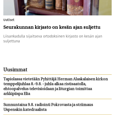
Uutiset
Seurakunnan kirjasto on kesän ajan suljettu
Liisankadulla sijaitseva ortodoksinen kirjasto on kesän ajan
suljettuna
Uusimmat
Tapiolassa vietetään Pyhittäjä Herman Alaskalaisen kirkon
temppelijuhlaa 8.-9.8. - juhla alkaa ristisaatolla,
ehtoopalvelus televisioidaan ja liturgian toimittaa
arkkipiispa Elia
Sunnuntaina 9.8. radiointi Pokrovasta ja striimaus
Uspenskin katedraalista