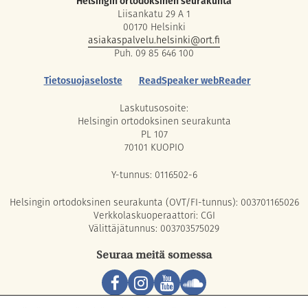
Helsingin ortodoksinen seurakunta
Liisankatu 29 A 1
00170 Helsinki
asiakaspalvelu.helsinki@ort.fi
Puh. 09 85 646 100
Tietosuojaseloste
ReadSpeaker webReader
Laskutusosoite:
Helsingin ortodoksinen seurakunta
PL 107
70101 KUOPIO
Y-tunnus: 0116502-6
Helsingin ortodoksinen seurakunta (OVT/FI-tunnus): 003701165026
Verkkolaskuoperaattori: CGI
Välittäjätunnus: 003703575029
Seuraa meitä somessa