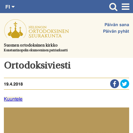
FI
Siirry
RU
Etusivu
SV
suoraan
Päivän sana
EN
Ajankohtaista
sisältöön.
Päivän pyhät
UA
Jumalanpalvelukset
Suomen ortodoksinen kirkko
Konstantinopolin ekumeeninen patriarkaatti
Juhlat & toimitukset
Kirkot
Ortodoksiviesti
Apua & tukea
19.4.2018
Tule mukaan
Hautausmaa
Kuuntele
Yhteystiedot