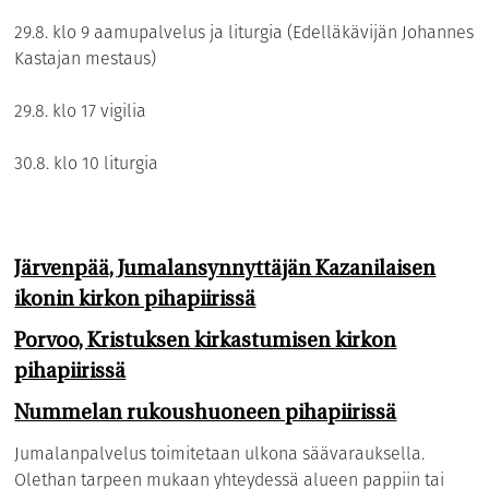
29.8. klo 9 aamupalvelus ja liturgia (Edelläkävijän Johannes
Kastajan mestaus)
29.8. klo 17 vigilia
30.8. klo 10 liturgia
Järvenpää, Jumalansynnyttäjän Kazanilaisen
ikonin kirkon pihapiirissä
Porvoo, Kristuksen kirkastumisen kirkon
pihapiirissä
Nummelan rukoushuoneen pihapiirissä
Jumalanpalvelus toimitetaan ulkona säävarauksella.
Olethan tarpeen mukaan yhteydessä alueen pappiin tai