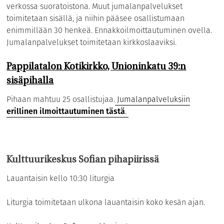
verkossa suoratoistona. Muut jumalanpalvelukset
toimitetaan sisällä, ja niihin pääsee osallistumaan
enimmillään 30 henkeä. Ennakkoilmoittautuminen ovella.
Jumalanpalvelukset toimitetaan kirkkoslaaviksi.
Pappilatalon Kotikirkko, Unioninkatu 39:n
sisäpihalla
Pihaan mahtuu 25 osallistujaa.
Jumalanpalveluksiin
erillinen ilmoittautuminen tästä
.
Kulttuurikeskus Sofian pihapiirissä
Lauantaisin kello 10:30 liturgia
Liturgia toimitetaan ulkona lauantaisin koko kesän ajan.