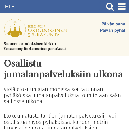
FI
Siirry
RU
Etusivu
SV
suoraan
Päivän sana
EN
Ajankohtaista
sisältöön.
Päivän pyhät
UA
Jumalanpalvelukset
Suomen ortodoksinen kirkko
Konstantinopolin ekumeeninen patriarkaatti
Juhlat & toimitukset
Kirkot
Osallistu
Apua & tukea
jumalanpalveluksiin ulkona
Tule mukaan
Vielä elokuun ajan monissa seurakunnan
pyhäköissä jumalanpalveluksia toimitetaan sään
Hautausmaa
salliessa ulkona.
Yhteystiedot
Elokuun alusta lähtien jumalanpalveluksiin voi
osallistua myös pyhäköissä. Kahden metrin
turvavälin vuoksi jumalanpalveluksien