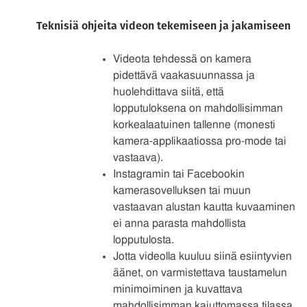
Teknisiä ohjeita videon tekemiseen ja jakamiseen
Videota tehdessä on kamera
pidettävä vaakasuunnassa ja
huolehdittava siitä, että
lopputuloksena on mahdollisimman
korkealaatuinen tallenne (monesti
kamera-applikaatiossa pro-mode tai
vastaava).
Instagramin tai Facebookin
kamerasovelluksen tai muun
vastaavan alustan kautta kuvaaminen
ei anna parasta mahdollista
lopputulosta.
Jotta videolla kuuluu siinä esiintyvien
äänet, on varmistettava taustamelun
minimoiminen ja kuvattava
mahdollisimman kaiuttomassa tilassa.