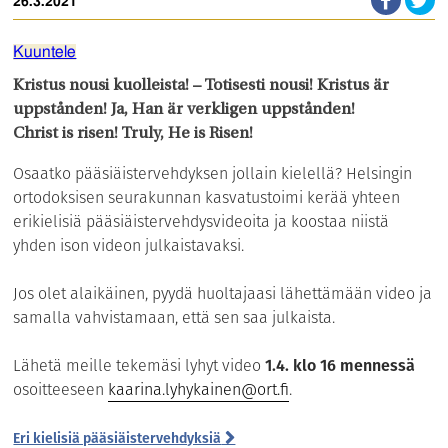
26.3.2021
Kuuntele
Kristus nousi kuolleista! – Totisesti nousi! Kristus är
uppstånden! Ja, Han är verkligen uppstånden!
Christ is risen! Truly, He is Risen!
Osaatko pääsiäistervehdyksen jollain kielellä? Helsingin
ortodoksisen seurakunnan kasvatustoimi kerää yhteen
erikielisiä pääsiäistervehdysvideoita ja koostaa niistä
yhden ison videon julkaistavaksi.
Jos olet alaikäinen, pyydä huoltajaasi lähettämään video ja
samalla vahvistamaan, että sen saa julkaista.
Lähetä meille tekemäsi lyhyt video
1.4. klo 16 mennessä
osoitteeseen
kaarina.lyhykainen@ort.fi
.
Eri kielisiä pääsiäistervehdyksiä