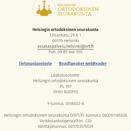
Helsingin ortodoksinen seurakunta
Liisankatu 29 A 1
00170 Helsinki
asiakaspalvelu.helsinki@ort.fi
Puh. 09 85 646 100
Tietosuojaseloste
ReadSpeaker webReader
Laskutusosoite:
Helsingin ortodoksinen seurakunta
PL 107
70101 KUOPIO
Y-tunnus: 0116502-6
Helsingin ortodoksinen seurakunta (OVT/FI-tunnus): 003701165026
Verkkolaskuoperaattori: CGI
Välittäjätunnus: 003703575029