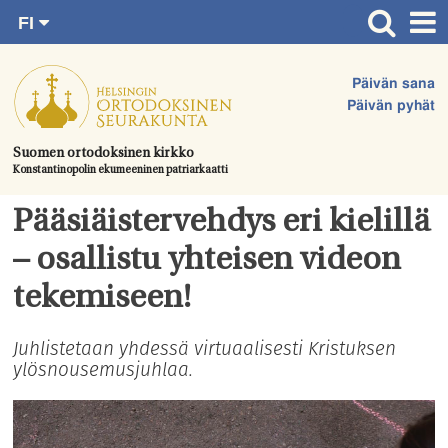
FI
Siirry
RU
Etusivu
SV
suoraan
Päivän sana
EN
Ajankohtaista
sisältöön.
Päivän pyhät
UA
Jumalanpalvelukset
Suomen ortodoksinen kirkko
Konstantinopolin ekumeeninen patriarkaatti
Juhlat & toimitukset
Kirkot
Pääsiäistervehdys eri kielillä
Apua & tukea
– osallistu yhteisen videon
Tule mukaan
tekemiseen!
Hautausmaa
Juhlistetaan yhdessä virtuaalisesti Kristuksen
ylösnousemusjuhlaa.
Yhteystiedot