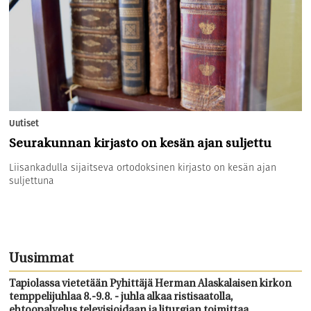
Uutiset
Seurakunnan kirjasto on kesän ajan suljettu
Liisankadulla sijaitseva ortodoksinen kirjasto on kesän ajan
suljettuna
Uusimmat
Tapiolassa vietetään Pyhittäjä Herman Alaskalaisen kirkon
temppelijuhlaa 8.-9.8. - juhla alkaa ristisaatolla,
ehtoopalvelus televisioidaan ja liturgian toimittaa