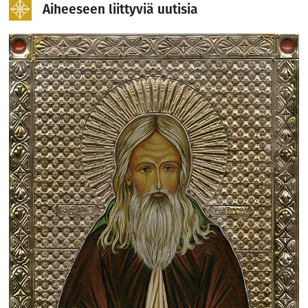
Aiheeseen liittyviä uutisia