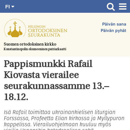
FI
Siirry
RU
Etusivu
SV
suoraan
Päivän sana
EN
Ajankohtaista
sisältöön.
Päivän pyhät
UA
Jumalanpalvelukset
Suomen ortodoksinen kirkko
Konstantinopolin ekumeeninen patriarkaatti
Juhlat & toimitukset
Kirkot
Pappismunkki Rafail
Apua & tukea
Kiovasta vierailee
Tule mukaan
seurakunnassamme 13.–
Hautausmaa
18.12.
Yhteystiedot
Isä Rafail toimittaa ukrainankielisen liturgian
Forssassa, Profeetta Elian kirkossa ja Myllypuron
kappelissa. Vierailuohjelmaan kuuluu myös