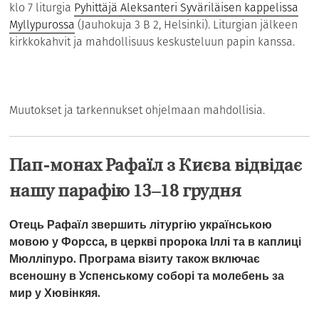
klo 7 liturgia
Pyhittäjä Aleksanteri Syväriläisen kappelissa
Myllypurossa
(Jauhokuja 3 B 2, Helsinki). Liturgian jälkeen
kirkkokahvit ja mahdollisuus keskusteluun papin kanssa.
Muutokset ja tarkennukset ohjelmaan mahdollisia.
Пап-монах Рафаїл з Києва відвідає
нашу парафію 13–18 грудня
Отець Рафаїл звершить літургію українською
мовою у Форсса, в церкві пророка Іллі та в каплиці
Мюлліпуро. Програма візиту також включає
всеношну в Успенському соборі та молебень за
мир у Хювінкяя.