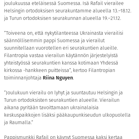
joulukuussa eteläisessä Suomessa. Isä Rafail vierailee
Helsingin ortodoksisen seurakuntamme alueella 13.–18.12.
ja Turun ortodoksisen seurakunnan alueella 19.–21.12.
”Toiveena on, että nykytilanteessa Ukrainasta vierailisi
säännöllisemmin pappi Suomessa ja vierailut
suunnitellaan vuorotellen eri seurakuntien alueille.
Filantropia vastaa vierailun käytännön järjestelyistä
yhteistyössä seurakuntien kanssa kotimaan Yhdessä
kirkossa -hankkeen puitteissa”, kertoo Filantropian
toiminnanjohtaja
Riina Nguyen
.
”Joulukuun vierailu on lyhyt ja suuntautuu Helsingin ja
Turun ortodoksisten seurakuntien alueelle. Vierailun
aikana pyritään tavoittamaan ukrainalaisia
keskuspaikkojen lisäksi pääkaupunkiseudun ulkopuolella
ja Raumalla.”
Pappismunkki Rafail on käynyt Suomessa kaksi kertaa