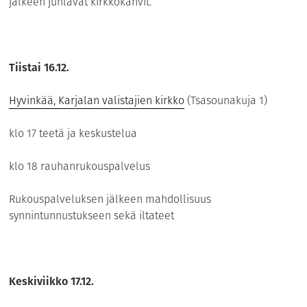
jälkeen juhlavat kirkkokahvit.
Tiistai 16.12.
Hyvinkää, Karjalan valistajien kirkko
(Tsasounakuja 1)
klo 17 teetä ja keskustelua
klo 18 rauhanrukouspalvelus
Rukouspalveluksen jälkeen mahdollisuus
synnintunnustukseen sekä iltateet
Keskiviikko 17.12.