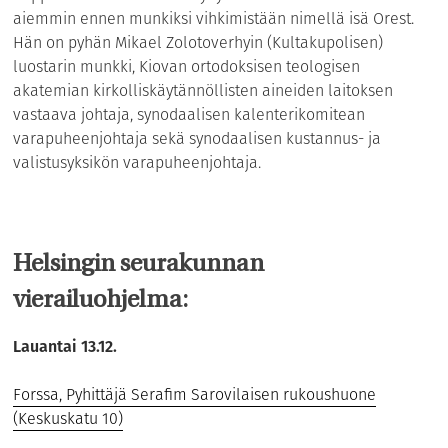
aiemmin ennen munkiksi vihkimistään nimellä isä Orest.
Hän on pyhän Mikael Zolotoverhyin (Kultakupolisen)
luostarin munkki, Kiovan ortodoksisen teologisen
akatemian kirkolliskäytännöllisten aineiden laitoksen
vastaava johtaja, synodaalisen kalenterikomitean
varapuheenjohtaja sekä synodaalisen kustannus- ja
valistusyksikön varapuheenjohtaja.
Helsingin seurakunnan
vierailuohjelma:
Lauantai 13.12.
Forssa, Pyhittäjä Serafim Sarovilaisen rukoushuone
(Keskuskatu 10)