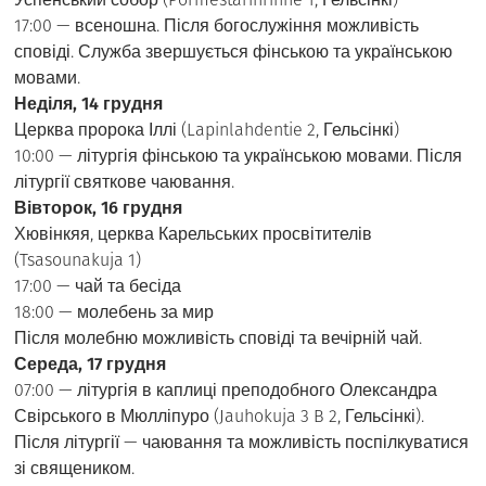
17:00 — всеношна. Після богослужіння можливість
сповіді. Служба звершується фінською та українською
мовами.
Неділя, 14 грудня
Церква пророка Іллі (Lapinlahdentie 2, Гельсінкі)
10:00 — літургія фінською та українською мовами. Після
літургії святкове чаювання.
Вівторок, 16 грудня
Хювінкяя, церква Карельських просвітителів
(Tsasounakuja 1)
17:00 — чай та бесіда
18:00 — молебень за мир
Після молебню можливість сповіді та вечірній чай.
Середа, 17 грудня
07:00 — літургія в каплиці преподобного Олександра
Свірського в Мюлліпуро (Jauhokuja 3 B 2, Гельсінкі).
Після літургії — чаювання та можливість поспілкуватися
зі священиком.