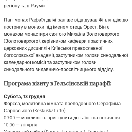
регіону та в Раумі».
Пап-монах Рафаїл двічі раніше відвідував Фінляндію до
постригу в монахи під іменем отець Орест. Він є
монахом монастиря святого Михаїла Золотоверхого
(Золотоверхого), керівником кафедри практичних
церковних дисциплін Київської православної
богословської академії, заступником голови синодальної
календарної комісії та заступником голови
синодального видавничо-просвітницького відділу.
Програма візиту в Гельсінській парафії:
Субота, 13 грудня
Форсса, молитовна кімната преподобного Серафима
Саровського (Keskuskatu 10)
09:00 — можливість приступити до таїнства покаяння
10:00 — літургія
Успенський собор (Pormestarinrinne 1, Гельсінкі)