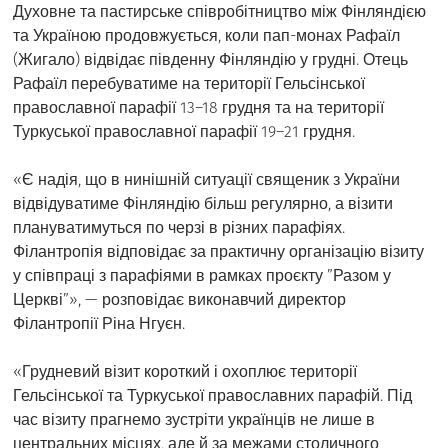
Духовне та пастирське співробітництво між Фінляндією
та Україною продовжується, коли пап-монах Рафаїл
(Жигало) відвідає південну Фінляндію у грудні. Отець
Рафаїл перебуватиме на території Гельсінської
православної парафії 13–18 грудня та на території
Туркуської православної парафії 19–21 грудня.
«Є надія, що в нинішній ситуації священик з України
відвідуватиме Фінляндію більш регулярно, а візити
плануватимуться по черзі в різних парафіях.
Філантропія відповідає за практичну організацію візиту
у співпраці з парафіями в рамках проєкту ”Разом у
Церкві”», — розповідає виконавчий директор
Філантропії Ріна Нгуєн.
«Грудневий візит короткий і охоплює території
Гельсінської та Туркуської православних парафій. Під
час візиту прагнемо зустріти українців не лише в
центральних місцях, але й за межами столичного