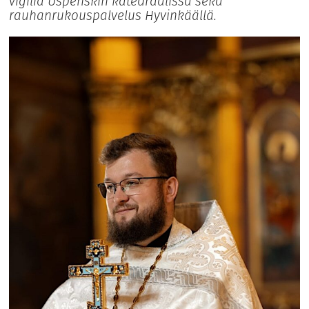
vigilia Uspenskin katedraalissa sekä
rauhanrukouspalvelus Hyvinkäällä.