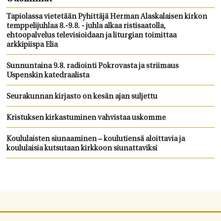
Tapiolassa vietetään Pyhittäjä Herman Alaskalaisen kirkon
temppelijuhlaa 8.-9.8. - juhla alkaa ristisaatolla,
ehtoopalvelus televisioidaan ja liturgian toimittaa
arkkipiispa Elia
Sunnuntaina 9.8. radiointi Pokrovasta ja striimaus
Uspenskin katedraalista
Seurakunnan kirjasto on kesän ajan suljettu
Kristuksen kirkastuminen vahvistaa uskomme
Koululaisten siunaaminen – koulutiensä aloittavia ja
koululaisia kutsutaan kirkkoon siunattaviksi