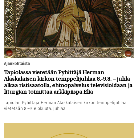
Ajankohtaista
Tapiolassa vietetään Pyhittäjä Herman
Alaskalaisen kirkon temppelijuhlaa 8.-9.8. – juhla
alkaa ristisaatolla, ehtoopalvelus televisioidaan ja
liturgian toimittaa arkkipiispa Elia
Tapiolan Pyhittäjä Herman Alaskalaisen kirkon temppelijuhlaa
vietetään 8.–9. elokuuta. Juhlaa...