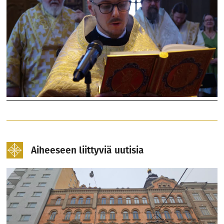
Aiheeseen liittyviä uutisia