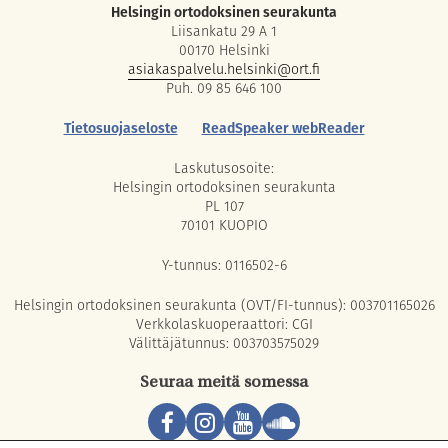
Helsingin ortodoksinen seurakunta
Liisankatu 29 A 1
00170 Helsinki
asiakaspalvelu.helsinki@ort.fi
Puh. 09 85 646 100
Tietosuojaseloste
ReadSpeaker webReader
Laskutusosoite:
Helsingin ortodoksinen seurakunta
PL 107
70101 KUOPIO
Y-tunnus: 0116502-6
Helsingin ortodoksinen seurakunta (OVT/FI-tunnus): 003701165026
Verkkolaskuoperaattori: CGI
Välittäjätunnus: 003703575029
Seuraa meitä somessa