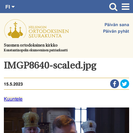
FI
Siirry
RU
Etusivu
SV
suoraan
Päivän sana
EN
Ajankohtaista
sisältöön.
Päivän pyhät
UA
Jumalanpalvelukset
Suomen ortodoksinen kirkko
Konstantinopolin ekumeeninen patriarkaatti
Juhlat & toimitukset
Kirkot
IMGP8640-scaled.jpg
Apua & tukea
15.5.2023
Tule mukaan
Hautausmaa
Kuuntele
Yhteystiedot