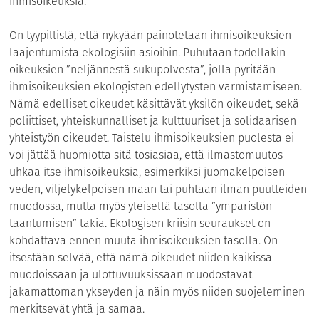
ihmisoikeuksia.
On tyypillistä, että nykyään painotetaan ihmisoikeuksien
laajentumista ekologisiin asioihin. Puhutaan todellakin
oikeuksien ”neljännestä sukupolvesta”, jolla pyritään
ihmisoikeuksien ekologisten edellytysten varmistamiseen.
Nämä edelliset oikeudet käsittävät yksilön oikeudet, sekä
poliittiset, yhteiskunnalliset ja kulttuuriset ja solidaarisen
yhteistyön oikeudet. Taistelu ihmisoikeuksien puolesta ei
voi jättää huomiotta sitä tosiasiaa, että ilmastomuutos
uhkaa itse ihmisoikeuksia, esimerkiksi juomakelpoisen
veden, viljelykelpoisen maan tai puhtaan ilman puutteiden
muodossa, mutta myös yleisellä tasolla ”ympäristön
taantumisen” takia. Ekologisen kriisin seuraukset on
kohdattava ennen muuta ihmisoikeuksien tasolla. On
itsestään selvää, että nämä oikeudet niiden kaikissa
muodoissaan ja ulottuvuuksissaan muodostavat
jakamattoman ykseyden ja näin myös niiden suojeleminen
merkitsevät yhtä ja samaa.