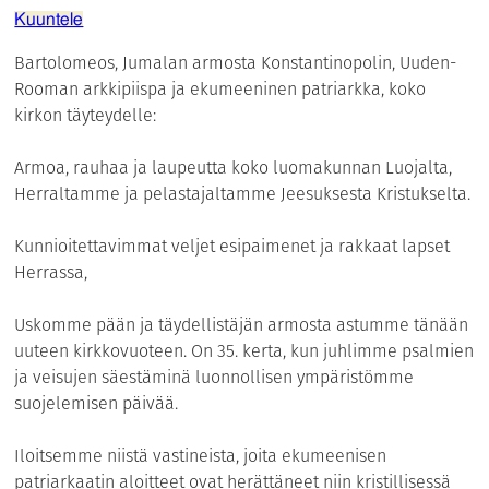
Kuuntele
Bartolomeos, Jumalan armosta Konstantinopolin, Uuden-
Rooman arkkipiispa ja ekumeeninen patriarkka, koko
kirkon täyteydelle:
Armoa, rauhaa ja laupeutta koko luomakunnan Luojalta,
Herraltamme ja pelastajaltamme Jeesuksesta Kristukselta.
Kunnioitettavimmat veljet esipaimenet ja rakkaat lapset
Herrassa,
Uskomme pään ja täydellistäjän armosta astumme tänään
uuteen kirkkovuoteen. On 35. kerta, kun juhlimme psalmien
ja veisujen säestäminä luonnollisen ympäristömme
suojelemisen päivää.
Iloitsemme niistä vastineista, joita ekumeenisen
patriarkaatin aloitteet ovat herättäneet niin kristillisessä