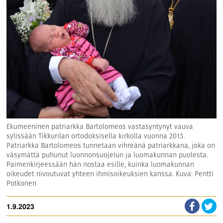
Ekumeeninen patriarkka Bartolomeos vastasyntynyt vauva
sylissään Tikkurilan ortodoksisella kirkolla vuonna 2013.
Patriarkka Bartolomeos tunnetaan vihreänä patriarkkana, joka on
väsymättä puhunut luonnonsuojelun ja luomakunnan puolesta.
Paimenkirjeessään hän nostaa esille, kuinka luomakunnan
oikeudet nivoutuvat yhteen ihmisoikeuksien kanssa. Kuva: Pentti
Potkonen
1.9.2023