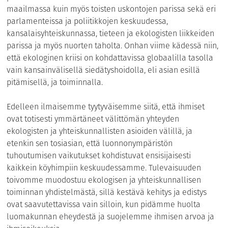
maailmassa kuin myös toisten uskontojen parissa sekä eri
parlamenteissa ja poliitikkojen keskuudessa,
kansalaisyhteiskunnassa, tieteen ja ekologisten liikkeiden
parissa ja myös nuorten taholta. Onhan viime kädessä niin,
että ekologinen kriisi on kohdattavissa globaalilla tasolla
vain kansainvälisellä siedätyshoidolla, eli asian esillä
pitämisellä, ja toiminnalla.
Edelleen ilmaisemme tyytyväisemme siitä, että ihmiset
ovat totisesti ymmärtäneet välittömän yhteyden
ekologisten ja yhteiskunnallisten asioiden välillä, ja
etenkin sen tosiasian, että luonnonympäristön
tuhoutumisen vaikutukset kohdistuvat ensisijaisesti
kaikkein köyhimpiin keskuudessamme. Tulevaisuuden
toivomme muodostuu ekologisen ja yhteiskunnallisen
toiminnan yhdistelmästä, sillä kestävä kehitys ja edistys
ovat saavutettavissa vain silloin, kun pidämme huolta
luomakunnan eheydestä ja suojelemme ihmisen arvoa ja