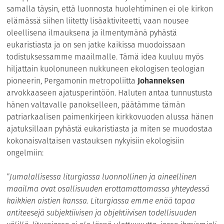
samalla täysin, että luonnosta huolehtiminen ei ole kirkon
elämässä siihen liitetty lisäaktiviteetti, vaan nousee
oleellisena ilmauksena ja ilmentymänä pyhästä
eukaristiasta ja on sen jatke kaikissa muodoissaan
todistuksessamme maailmalle. Tämä idea kuuluu myös
hiljattain kuolonuneen nukkuneen ekologisen teologian
pioneerin, Pergamonin metropoliitta
Johanneksen
arvokkaaseen ajatusperintöön. Haluten antaa tunnustusta
hänen valtavalle panokselleen, päätämme tämän
patriarkaalisen paimenkirjeen kirkkovuoden alussa hänen
ajatuksillaan pyhästä eukaristiasta ja miten se muodostaa
kokonaisvaltaisen vastauksen nykyisiin ekologisiin
ongelmiin:
”Jumalallisessa liturgiassa luonnollinen ja aineellinen
maailma ovat osallisuuden erottamattomassa yhteydessä
kaikkien aistien kanssa. Liturgiassa emme enää tapaa
antiteesejä subjektiivisen ja objektiivisen todellisuuden