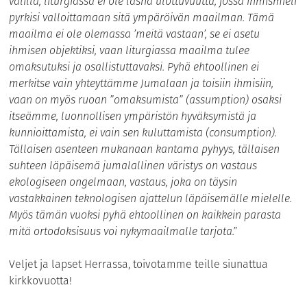
välillä, liturgiassa ei ole läsnä ulottuvuutta, jossa ihmismieli
pyrkisi valloittamaan sitä ympäröivän maailman. Tämä
maailma ei ole olemassa ’meitä vastaan’, se ei asetu
ihmisen objektiksi, vaan liturgiassa maailma tulee
omaksutuksi ja osallistuttavaksi. Pyhä ehtoollinen ei
merkitse vain yhteyttämme Jumalaan ja toisiin ihmisiin,
vaan on myös ruoan ”omaksumista” (assumption) osaksi
itseämme, luonnollisen ympäristön hyväksymistä ja
kunnioittamista, ei vain sen kuluttamista (consumption).
Tällaisen asenteen mukanaan kantama pyhyys, tällaisen
suhteen läpäisemä jumalallinen väristys on vastaus
ekologiseen ongelmaan, vastaus, joka on täysin
vastakkainen teknologisen ajattelun läpäisemälle mielelle.
Myös tämän vuoksi pyhä ehtoollinen on kaikkein parasta
mitä ortodoksisuus voi nykymaailmalle tarjota.”
Veljet ja lapset Herrassa, toivotamme teille siunattua
kirkkovuotta!