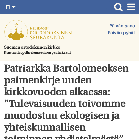
FI
Siirry
RU
Etusivu
SV
suoraan
Päivän sana
EN
Ajankohtaista
sisältöön.
Päivän pyhät
UA
Jumalanpalvelukset
Suomen ortodoksinen kirkko
Konstantinopolin ekumeeninen patriarkaatti
Juhlat & toimitukset
Kirkot
Patriarkka Bartolomeoksen
Apua & tukea
paimenkirje uuden
Tule mukaan
kirkkovuoden alkaessa:
Hautausmaa
”Tulevaisuuden toivomme
Yhteystiedot
muodostuu ekologisen ja
yhteiskunnallisen