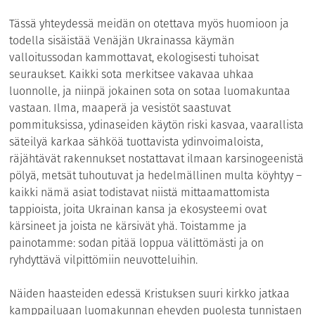
Tässä yhteydessä meidän on otettava myös huomioon ja
todella sisäistää Venäjän Ukrainassa käymän
valloitussodan kammottavat, ekologisesti tuhoisat
seuraukset. Kaikki sota merkitsee vakavaa uhkaa
luonnolle, ja niinpä jokainen sota on sotaa luomakuntaa
vastaan. Ilma, maaperä ja vesistöt saastuvat
pommituksissa, ydinaseiden käytön riski kasvaa, vaarallista
säteilyä karkaa sähköä tuottavista ydinvoimaloista,
räjähtävät rakennukset nostattavat ilmaan karsinogeenistä
pölyä, metsät tuhoutuvat ja hedelmällinen multa köyhtyy –
kaikki nämä asiat todistavat niistä mittaamattomista
tappioista, joita Ukrainan kansa ja ekosysteemi ovat
kärsineet ja joista ne kärsivät yhä. Toistamme ja
painotamme: sodan pitää loppua välittömästi ja on
ryhdyttävä vilpittömiin neuvotteluihin.
Näiden haasteiden edessä Kristuksen suuri kirkko jatkaa
kamppailuaan luomakunnan eheyden puolesta tunnistaen