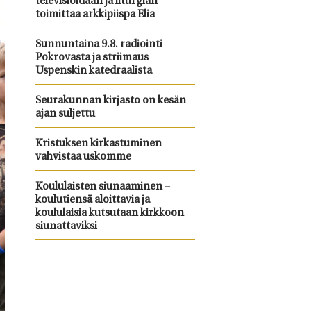
televisioidaan ja liturgian
toimittaa arkkipiispa Elia
Sunnuntaina 9.8. radiointi
Pokrovasta ja striimaus
Uspenskin katedraalista
Seurakunnan kirjasto on kesän
ajan suljettu
Kristuksen kirkastuminen
vahvistaa uskomme
Koululaisten siunaaminen –
koulutiensä aloittavia ja
koululaisia kutsutaan kirkkoon
siunattaviksi