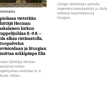
Liturgia lähetetään aamulla
Uspenskin katedraalista ja illall
nkohtaista
radiossa kuunneltavissa
liturgian...
piolassa vietetään
hittäjä Herman
askalaisen kirkon
mppelijuhlaa 8.-9.8. –
hla alkaa ristisaatolla,
toopalvelus
levisioidaan ja liturgian
imittaa arkkipiispa Elia
iolan Pyhittäjä Herman
skalaisen kirkon
ppelijuhlaa vietetään 8.–9.
kuuta. Juhlaa...