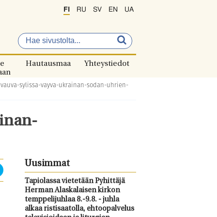
FI
RU
SV
EN
UA
e
Hautausmaa
Yhteystiedot
aan
-vauva-sylissa-vayva-ukrainan-sodan-uhrien-
inan-
Uusimmat
Tapiolassa vietetään Pyhittäjä
Herman Alaskalaisen kirkon
temppelijuhlaa 8.-9.8. - juhla
alkaa ristisaatolla, ehtoopalvelus