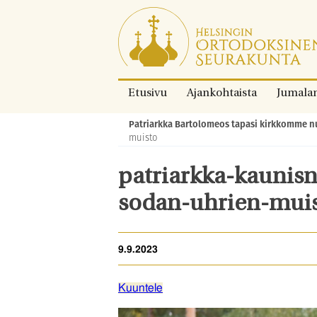
Siirry
suoraan
sisältöön.
Etusivu
Ajankohtaista
Jumala
Patriarkka Bartolomeos tapasi kirkkomme nu
Murupolku:
muisto
patriarkka-kaunisn
sodan-uhrien-mui
9.9.2023
Kuuntele