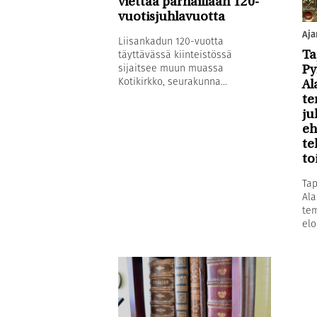
viettää parhaillaan 120-
vuotisjuhlavuotta
Aja
Liisankadun 120-vuotta
täyttävässä kiinteistössä
Ta
sijaitsee muun muassa
Py
Kotikirkko, seurakunna...
Al
te
ju
eh
te
to
Tap
Ala
tem
elo