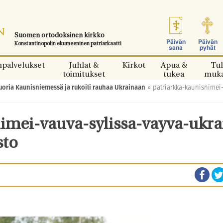
Suomen ortodoksinen kirkko
Päivän
Päivän
Konstantinopolin ekumeeninen patriarkaatti
sana
pyhät
npalvelukset
Juhlat &
Kirkot
Apua &
Tul
toimitukset
tukea
muk
oria Kaunisniemessä ja rukoili rauhaa Ukrainaan
»
patriarkka-kaunisnimei
imei-vauva-sylissa-vayva-ukra
sto