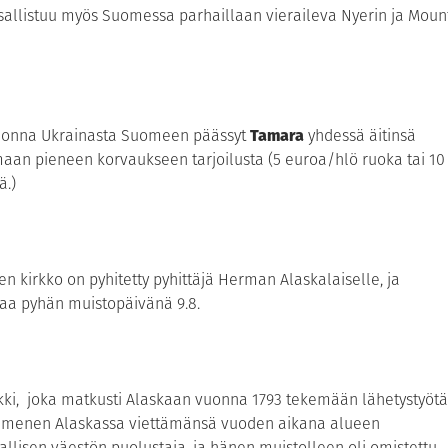
allistuu myös Suomessa parhaillaan vieraileva Nyerin ja Moun
vuonna Ukrainasta Suomeen päässyt
Tamara
yhdessä äitinsä
maan pieneen korvaukseen tarjoilusta (5 euroa/hlö ruoka tai 10
ä.)
n kirkko on pyhitetty pyhittäjä Herman Alaskalaiselle, ja
laa pyhän muistopäivänä 9.8.
ki, joka matkusti Alaskaan vuonna 1793 tekemään lähetystyötä
kymmenen Alaskassa viettämänsä vuoden aikana alueen
allisen väestön puolustaja, ja hänen muistolleen oli omistettu