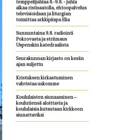
temppelijuhlaa 8.-9.8. - juhla
alkaa ristisaatolla, ehtoopalvelus
televisioidaan ja liturgian
toimittaa arkkipiispa Elia
Sunnuntaina 9.8. radiointi
Pokrovasta ja striimaus
Uspenskin katedraalista
Seurakunnan kirjasto on kesän
ajan suljettu
Kristuksen kirkastuminen
vahvistaa uskomme
Koululaisten siunaaminen –
koulutiensä aloittavia ja
koululaisia kutsutaan kirkkoon
siunattaviksi