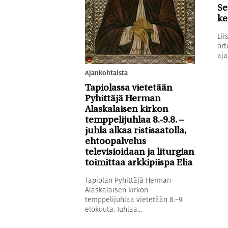
Se
ke
Lii
ort
aja
Ajankohtaista
Tapiolassa vietetään
Pyhittäjä Herman
Alaskalaisen kirkon
temppelijuhlaa 8.-9.8. –
juhla alkaa ristisaatolla,
ehtoopalvelus
televisioidaan ja liturgian
toimittaa arkkipiispa Elia
Tapiolan Pyhittäjä Herman
Alaskalaisen kirkon
temppelijuhlaa vietetään 8.–9.
elokuuta. Juhlaa...