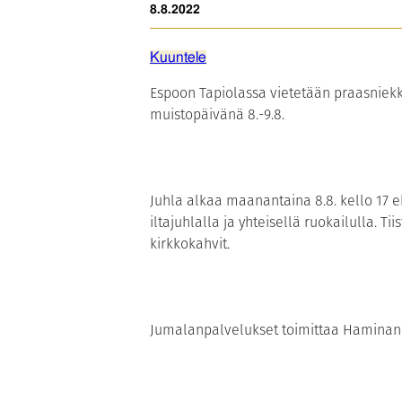
8.8.2022
Kuuntele
Espoon Tapiolassa vietetään praasniek
muistopäivänä 8.-9.8.
Juhla alkaa maanantaina 8.8. kello 17 e
iltajuhlalla ja yhteisellä ruokailulla. Ti
kirkkokahvit.
Jumalanpalvelukset toimittaa Haminan