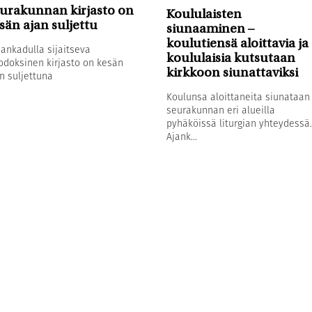
urakunnan kirjasto on
Koululaisten
sän ajan suljettu
siunaaminen –
koulutiensä aloittavia ja
sankadulla sijaitseva
koululaisia kutsutaan
odoksinen kirjasto on kesän
kirkkoon siunattaviksi
n suljettuna
Koulunsa aloittaneita siunataan
seurakunnan eri alueilla
pyhäköissä liturgian yhteydessä.
Ajank...