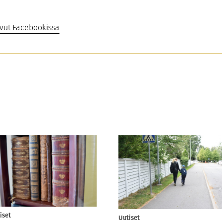
ivut Facebookissa
iset
Uutiset