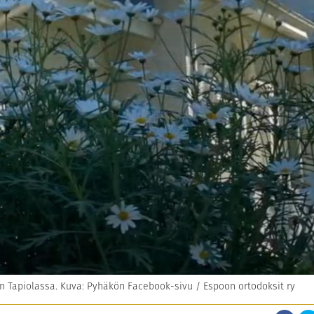
n Tapiolassa. Kuva: Pyhäkön Facebook-sivu / Espoon ortodoksit ry