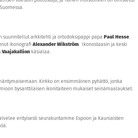
 Suomessa.
 suunnitellut arkkitehti ja ortodoksipappi papa
Paul Hesse
.
nut ikonografi
Alexander Wikström
. Ikonostaasin ja keski
 Vaajakallion
käsialaa.
 mäntymaisemaan. Kirkko on ensimmäinen pyhättö, jonka
omioon bysanttilaisen ikonitaiteen mukaiset seinämaalaukset.
alvelee erityisesti seurakuntamme Espoon ja Kauniaisten
söä.