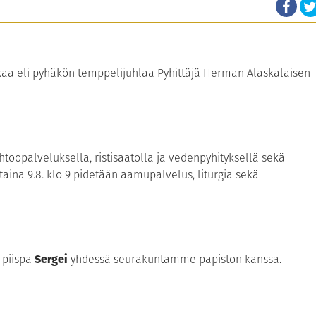
kaa eli pyhäkön temppelijuhlaa Pyhittäjä Herman Alaskalaisen
htoopalveluksella, ristisaatolla ja vedenpyhityksellä sekä
istaina 9.8. klo 9 pidetään aamupalvelus, liturgia sekä
 piispa
Sergei
yhdessä seurakuntamme papiston kanssa.