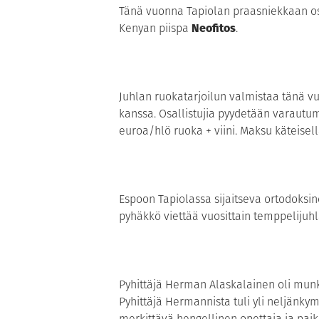
Tänä vuonna Tapiolan praasniekkaan os
Kenyan piispa
Neofitos
.
Juhlan ruokatarjoilun valmistaa tänä 
kanssa. Osallistujia pyydetään varautu
euroa/hlö ruoka + viini. Maksu käteisell
Espoon Tapiolassa sijaitseva ortodoksine
pyhäkkö viettää vuosittain temppelijuh
Pyhittäjä Herman Alaskalainen oli munk
Pyhittäjä Hermannista tuli yli neljän
merkittävä hengellinen opettaja ja paik