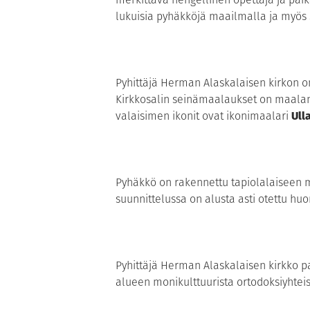
lukuisia pyhäkköjä maailmalla ja myös
Pyhittäjä Herman Alaskalaisen kirkon on
Kirkkosalin seinämaalaukset on maalan
valaisimen ikonit ovat ikonimaalari
Ulla
Pyhäkkö on rakennettu tapiolalaiseen
suunnittelussa on alusta asti otettu hu
Pyhittäjä Herman Alaskalaisen kirkko p
alueen monikulttuurista ortodoksiyhtei