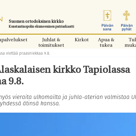
Suomen ortodoksinen kirkko
Päivän
Päivän
Konstantinopolin ekumeeninen patriarkaatti
sana
pyhät
npalvelukset
Juhlat &
Kirkot
Apua &
Tul
toimitukset
tukea
muk
sa viettää praasniekkaa 9.8.
laskalaisen kirkko Tapiolassa
a 9.8.
yös vieraita ulkomailta ja juhla-aterian valmistaa 
yhdessä ätinsä kanssa.