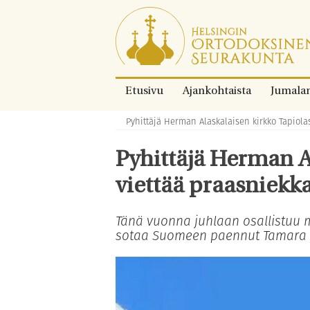
Siirry
suoraan
sisältöön.
Etusivu
Ajankohtaista
Jumala
Pyhittäjä Herman Alaskalaisen kirkko Tapiolas
Murupolku:
Pyhittäjä Herman A
viettää praasniekka
Tänä vuonna juhlaan osallistuu m
sotaa Suomeen paennut Tamara 