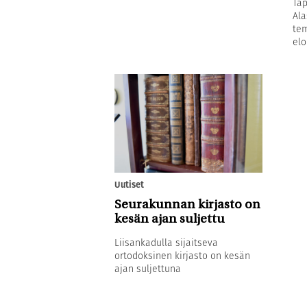
Tap
Ala
tem
elo
Uutiset
Seurakunnan kirjasto on
kesän ajan suljettu
Liisankadulla sijaitseva
ortodoksinen kirjasto on kesän
ajan suljettuna