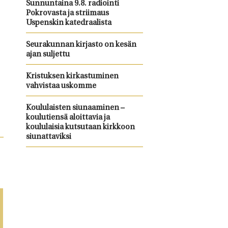
Sunnuntaina 9.8. radiointi
Pokrovasta ja striimaus
Uspenskin katedraalista
Seurakunnan kirjasto on kesän
ajan suljettu
Kristuksen kirkastuminen
vahvistaa uskomme
Koululaisten siunaaminen –
koulutiensä aloittavia ja
koululaisia kutsutaan kirkkoon
siunattaviksi