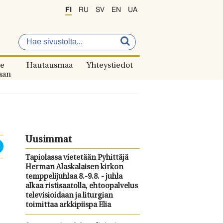
FI
RU
SV
EN
UA
e
Hautausmaa
Yhteystiedot
aan
Uusimmat
Tapiolassa vietetään Pyhittäjä
Herman Alaskalaisen kirkon
temppelijuhlaa 8.-9.8. - juhla
alkaa ristisaatolla, ehtoopalvelus
televisioidaan ja liturgian
toimittaa arkkipiispa Elia