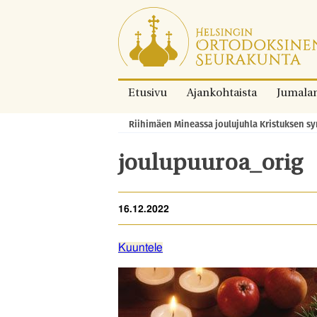
Siirry
suoraan
sisältöön.
Etusivu
Ajankohtaista
Jumala
Riihimäen Mineassa joulujuhla Kristuksen sy
Murupolku:
joulupuuroa_orig
16.12.2022
Kuuntele