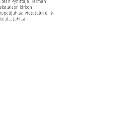
iolan Pyhittäjä Herman
skalaisen kirkon
ppelijuhlaa vietetään 8.–9.
kuuta. Juhlaa...