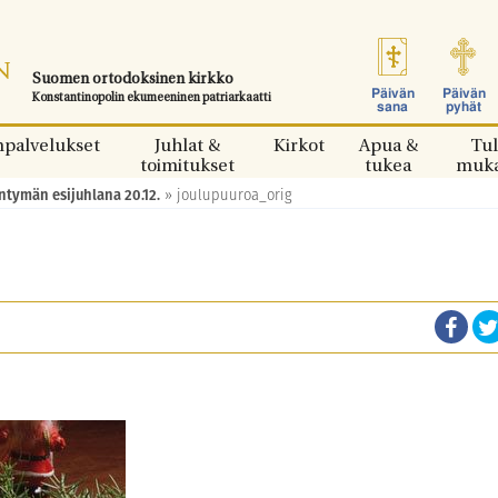
Suomen ortodoksinen kirkko
Päivän
Päivän
Konstantinopolin ekumeeninen patriarkaatti
sana
pyhät
npalvelukset
Juhlat &
Kirkot
Apua &
Tul
toimitukset
tukea
muk
ntymän esijuhlana 20.12.
»
joulupuuroa_orig