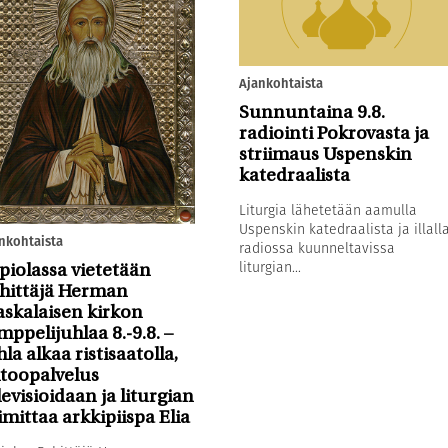
Ajankohtaista
Sunnuntaina 9.8.
radiointi Pokrovasta ja
striimaus Uspenskin
katedraalista
Liturgia lähetetään aamulla
Uspenskin katedraalista ja illall
nkohtaista
radiossa kuunneltavissa
liturgian...
piolassa vietetään
hittäjä Herman
askalaisen kirkon
mppelijuhlaa 8.-9.8. –
hla alkaa ristisaatolla,
toopalvelus
levisioidaan ja liturgian
imittaa arkkipiispa Elia