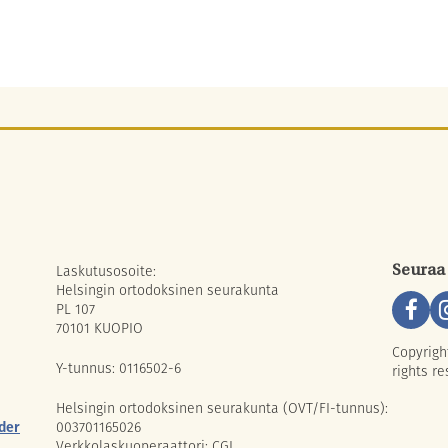
Laskutusosoite:
Seuraa
Helsingin ortodoksinen seurakunta
PL 107
70101 KUOPIO
Copyrigh
Y-tunnus: 0116502-6
rights re
Helsingin ortodoksinen seurakunta (OVT/FI-tunnus):
der
003701165026
Verkkolaskuoperaattori: CGI