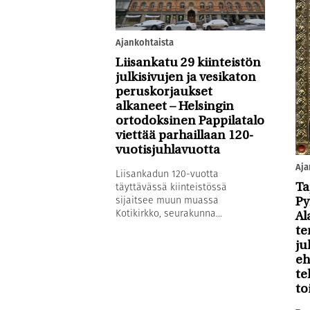
Ajankohtaista
Liisankatu 29 kiinteistön
julkisivujen ja vesikaton
peruskorjaukset
alkaneet – Helsingin
ortodoksinen Pappilatalo
viettää parhaillaan 120-
vuotisjuhlavuotta
Aja
Liisankadun 120-vuotta
täyttävässä kiinteistössä
Ta
sijaitsee muun muassa
Py
Kotikirkko, seurakunna...
Al
te
ju
eh
te
to