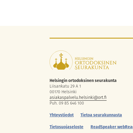
Helsingin ortodoksinen seurakunta
Liisankatu 29 A 1
00170 Helsinki
asiakaspalvelu.helsinki@ort.fi
Puh. 09 85 646 100
Yhteystiedot
Tietoa seurakunnasta
Tietosuojaseloste
ReadSpeaker webRea