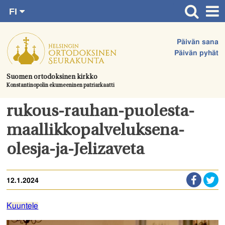
FI
Siirry
RU
Etusivu
SV
suoraan
Päivän sana
EN
Ajankohtaista
sisältöön.
Päivän pyhät
UA
Jumalanpalvelukset
Suomen ortodoksinen kirkko
Konstantinopolin ekumeeninen patriarkaatti
Juhlat & toimitukset
Kirkot
rukous-rauhan-puolesta-
Apua & tukea
maallikkopalveluksena-
Tule mukaan
olesja-ja-Jelizaveta
Hautausmaa
12.1.2024
Yhteystiedot
Kuuntele