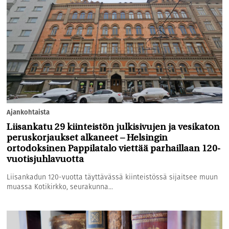
Ajankohtaista
Liisankatu 29 kiinteistön julkisivujen ja vesikaton
peruskorjaukset alkaneet – Helsingin
ortodoksinen Pappilatalo viettää parhaillaan 120-
vuotisjuhlavuotta
Liisankadun 120-vuotta täyttävässä kiinteistössä sijaitsee muun
muassa Kotikirkko, seurakunna...