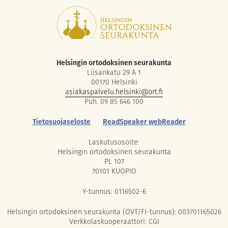
Helsingin ortodoksinen seurakunta
Liisankatu 29 A 1
00170 Helsinki
asiakaspalvelu.helsinki@ort.fi
Puh. 09 85 646 100
Tietosuojaseloste
ReadSpeaker webReader
Laskutusosoite:
Helsingin ortodoksinen seurakunta
PL 107
70101 KUOPIO
Y-tunnus: 0116502-6
Helsingin ortodoksinen seurakunta (OVT/FI-tunnus): 003701165026
Verkkolaskuoperaattori: CGI