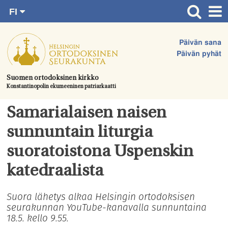
FI
Siirry
RU
Etusivu
SV
suoraan
Päivän sana
EN
Ajankohtaista
sisältöön.
Päivän pyhät
UA
Jumalanpalvelukset
Suomen ortodoksinen kirkko
Konstantinopolin ekumeeninen patriarkaatti
Juhlat & toimitukset
Kirkot
Samarialaisen naisen
Apua & tukea
sunnuntain liturgia
Tule mukaan
suoratoistona Uspenskin
Hautausmaa
katedraalista
Yhteystiedot
Suora lähetys alkaa Helsingin ortodoksisen
seurakunnan YouTube-kanavalla sunnuntaina
18.5. kello 9.55.