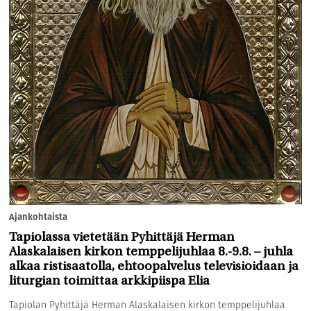
Ajankohtaista
Tapiolassa vietetään Pyhittäjä Herman
Alaskalaisen kirkon temppelijuhlaa 8.-9.8. – juhla
alkaa ristisaatolla, ehtoopalvelus televisioidaan ja
liturgian toimittaa arkkipiispa Elia
Tapiolan Pyhittäjä Herman Alaskalaisen kirkon temppelijuhlaa