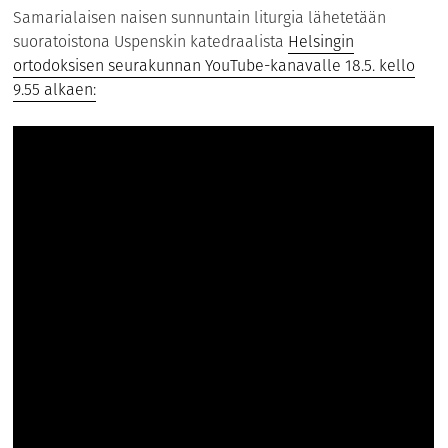
Samarialaisen naisen sunnuntain liturgia lähetetään
suoratoistona Uspenskin katedraalista
Helsingin
ortodoksisen seurakunnan YouTube-kanavalle 18.5. kello
9.55 alkaen: