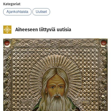
Kategoriat
Ajankohtaista
Uutiset
Aiheeseen liittyviä uutisia