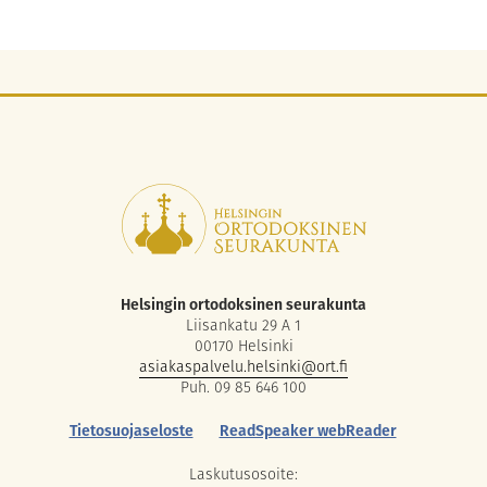
Helsingin ortodoksinen seurakunta
Liisankatu 29 A 1
00170 Helsinki
asiakaspalvelu.helsinki@ort.fi
Puh. 09 85 646 100
Tietosuojaseloste
ReadSpeaker webReader
Laskutusosoite: