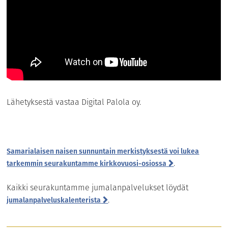
Lähetyksestä vastaa Digital Palola oy.
Samarialaisen naisen sunnuntain merkistyksestä voi lukea
.
tarkemmin seurakuntamme kirkkovuosi-osiossa
Kaikki seurakuntamme jumalanpalvelukset löydät
.
jumalanpalveluskalenterista