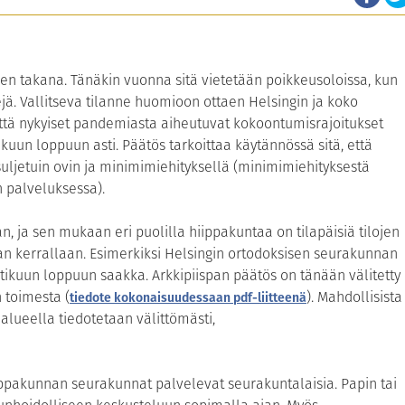
oven takana. Tänäkin vuonna sitä vietetään poikkeusoloissa, kun
. Vallitseva tilanne huomioon ottaen Helsingin ja koko
, että nykyiset pandemiasta aiheutuvat kokoontumisrajoitukset
kuun loppuun asti. Päätös tarkoittaa käytännössä sitä, että
uljetuin ovin ja minimimiehityksellä (minimimiehityksestä
 palveluksessa).
, ja sen mukaan eri puolilla hiippakuntaa on tilapäisiä tilojen
n kerrallaan. Esimerkiksi Helsingin ortodoksisen seurakunnan
uhtikuun loppuun saakka. Arkkipiispan päätös on tänään välitetty
 toimesta (
). Mahdollisista
tiedote kokonaisuudessaan pdf-liitteenä
alueella tiedotetaan välittömästi,
ippakunnan seurakunnat palvelevat seurakuntalaisia. Papin tai