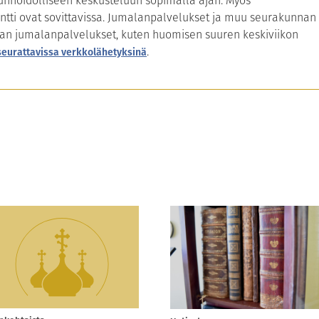
unhoidolliseen keskusteluun sopimalla ajan. Myös
ntti ovat sovittavissa. Jumalanpalvelukset ja muu seurakunnan
sajan jumalanpalvelukset, kuten huomisen suuren keskiviikon
.
seurattavissa verkkolähetyksinä