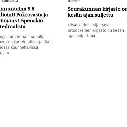
nkohtaista
Uutiset
nnuntaina 9.8.
Seurakunnan kirjasto o
diointi Pokrovasta ja
kesän ajan suljettu
riimaus Uspenskin
Liisankadulla sijaitseva
tedraalista
ortodoksinen kirjasto on kesän
ajan suljettuna
urgia lähetetään aamulla
enskin katedraalista ja illalla
iossa kuunneltavissa
rgian...