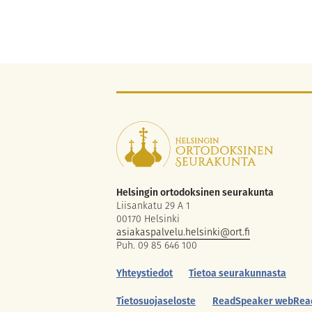
Helsingin ortodoksinen seurakunta
Liisankatu 29 A 1
00170 Helsinki
asiakaspalvelu.helsinki@ort.fi
Puh. 09 85 646 100
Yhteystiedot
Tietoa seurakunnasta
Tietosuojaseloste
ReadSpeaker webRea