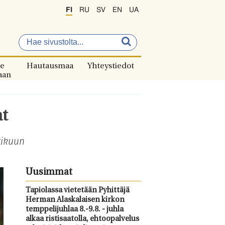
FI
RU
SV
EN
UA
e
Hautausmaa
Yhteystiedot
aan
at
tikuun
Uusimmat
Tapiolassa vietetään Pyhittäjä
Herman Alaskalaisen kirkon
temppelijuhlaa 8.-9.8. - juhla
alkaa ristisaatolla, ehtoopalvelus