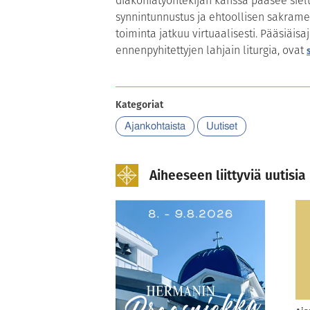
diakoniatyöntekijän kanssa pääsee siel
synnintunnustus ja ehtoollisen sakrame
toiminta jatkuu virtuaalisesti. Pääsiäi
ennenpyhitettyjen lahjain liturgia, ovat
Kategoriat
Ajankohtaista
Uutiset
Aiheeseen liittyviä uutisia