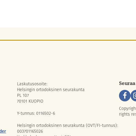
Laskutusosoite:
Seuraa
Helsingin ortodoksinen seurakunta
PL 107
70101 KUOPIO
Copyrigh
Y-tunnus: 0116502-6
rights re
Helsingin ortodoksinen seurakunta (OVT/FI-tunnus):
der
003701165026