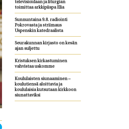
televisioidaan ja liturgian
toimittaa arkkipiispa Elia
Sunnuntaina 9.8. radiointi
Pokrovasta ja striimaus
Uspenskin katedraalista
Seurakunnan kirjasto on kesän
ajan suljettu
Kristuksen kirkastuminen
vahvistaa uskomme
Koululaisten siunaaminen –
koulutiensä aloittavia ja
koululaisia kutsutaan kirkkoon
siunattaviksi