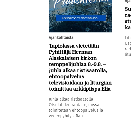
Aja
Su
ra
st
ka
Ajankohtaista
Lit
Usp
Tapiolassa vietetään
rad
Pyhittäjä Herman
litu
Alaskalaisen kirkon
temppelijuhlaa 8.-9.8. –
juhla alkaa ristisaatolla,
ehtoopalvelus
televisioidaan ja liturgian
toimittaa arkkipiispa Elia
Juhla alkaa ristisaatolla
Otsolahden rantaan, missä
toimitetaan ehtoopalvelus ja
vedenpyhitys. Ran...