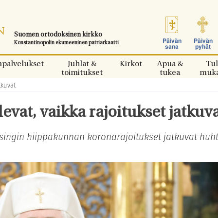
Suomen ortodoksinen kirkko
Päivän
Päivän
Konstantinopolin ekumeeninen patriarkaatti
sana
pyhät
npalvelukset
Juhlat &
Kirkot
Apua &
Tul
toimitukset
tukea
muk
tkuvat
vat, vaikka rajoitukset jatkuv
lsingin hiippakunnan koronarajoitukset jatkuvat huh