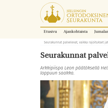
Siirry
suoraan
sisältöön.
Etusivu
Ajankohtaista
Jumala
Seurakunnat palvelevat, vaikka rajoitukset ja
Murupolku:
Seurakunnat palvele
Arkkipiispa Leon päätöksellä He
loppuun saakka.