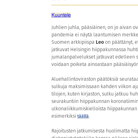
Kuuntele
Juhlien juhla, pääsiäinen, on jo aivan 
pandemia ei näytä laantumisen merkkejä
Suomen arkkipiispa
Leo
on päättänyt
jatkuvat Helsingin hiippakunnassa huhti
jumalanpalvelukset jatkuvat edelleen s
voidaan poiketa ainoastaan pääsiäisyön
Aluehallintoviraston päätöksiä seurataan
sulkuja maksimissaan kahden viikon aja
tilojen, kuten kirjaston, sulku jatkuu h
seurakuntiin hiippakunnan koronatiimin
ulkonaliikkumiskielloista hiippakunnan 
esimerkiksi
.
täällä
Rajoitusten jatkumisesta huolimatta hi