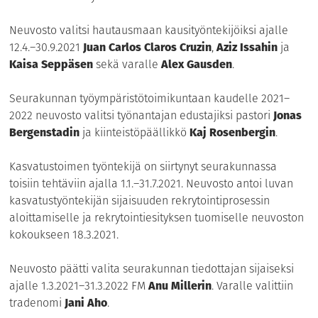
Neuvosto valitsi hautausmaan kausityöntekijöiksi ajalle
12.4.–30.9.2021
Juan Carlos Claros Cruzin
,
Aziz Issahin
ja
Kaisa Seppäsen
sekä varalle
Alex Gausden
.
Seurakunnan työympäristötoimikuntaan kaudelle 2021–
2022 neuvosto valitsi työnantajan edustajiksi pastori
Jonas
Bergenstadin
ja kiinteistöpäällikkö
Kaj Rosenbergin
.
Kasvatustoimen työntekijä on siirtynyt seurakunnassa
toisiin tehtäviin ajalla 1.1.–31.7.2021. Neuvosto antoi luvan
kasvatustyöntekijän sijaisuuden rekrytointiprosessin
aloittamiselle ja rekrytointiesityksen tuomiselle neuvoston
kokoukseen 18.3.2021.
Neuvosto päätti valita seurakunnan tiedottajan sijaiseksi
ajalle 1.3.2021–31.3.2022 FM
Anu Millerin
. Varalle valittiin
tradenomi
Jani Aho
.