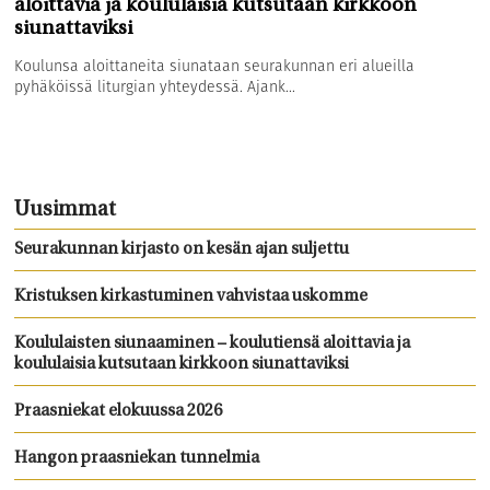
aloittavia ja koululaisia kutsutaan kirkkoon
siunattaviksi
Koulunsa aloittaneita siunataan seurakunnan eri alueilla
pyhäköissä liturgian yhteydessä. Ajank...
Uusimmat
Seurakunnan kirjasto on kesän ajan suljettu
Kristuksen kirkastuminen vahvistaa uskomme
Koululaisten siunaaminen – koulutiensä aloittavia ja
koululaisia kutsutaan kirkkoon siunattaviksi
Praasniekat elokuussa 2026
Hangon praasniekan tunnelmia