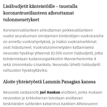
Lisäbudjetit kiinteistöille – taustalla
koronavirustilanteen aiheuttamat
tulonmenetykset
Koronavirustilanteen aiheuttaman poikkeustilanteen
vuoksi seurakunnan omistamien kiinteistöjen vuokralaisille
on annettu vuokrahyvityksiä, ja lisäksi vuokramarkkinat
ovat hidastuneet. Vuokratulomenetysten kattamiseksi
neuvosto hyväksyi yhteensä 82.000 euron lisäbudjetit, jotka
kohdennetaan kustannuspaikkoihin Mannerheimintie 8
sekä Unioninkatu-Liisankatu. Neuvosto lähetti lisäbudjetit
valtuuston hyväksyttäviksi.
Aloite yhteistyöstä Lammin Panagian kanssa
Neuvosto vastaanotti
Jari Haukan
aloitteen, jonka mukaan
neuvoston ja kirkkoherran toivotaan aloittavan
keskinäisten suhteiden katselmus Kaikkien Athosvuoren