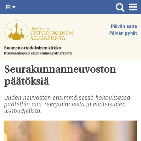
FI
Siirry
RU
Etusivu
SV
suoraan
Päivän sana
EN
Ajankohtaista
sisältöön.
Päivän pyhät
UA
Jumalanpalvelukset
Suomen ortodoksinen kirkko
Konstantinopolin ekumeeninen patriarkaatti
Juhlat & toimitukset
Kirkot
Seurakunnanneuvoston
Apua & tukea
päätöksiä
Tule mukaan
Uuden neuvoston ensimmäisessä kokouksessa
päätettiin mm. rekrytoinneista ja kiinteistöjen
Hautausmaa
lisäbudjetista.
Yhteystiedot