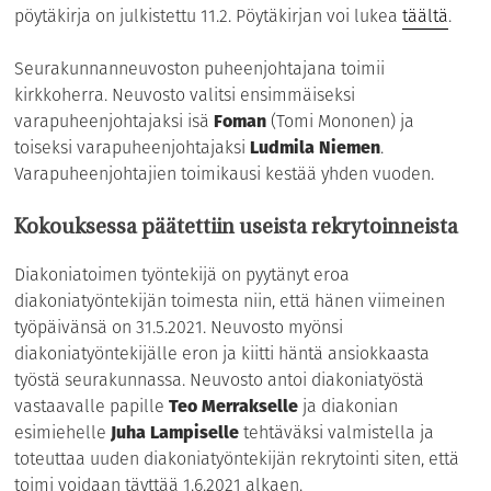
pöytäkirja on julkistettu 11.2. Pöytäkirjan voi lukea
täältä
.
Seurakunnanneuvoston puheenjohtajana toimii
kirkkoherra. Neuvosto valitsi ensimmäiseksi
varapuheenjohtajaksi isä
Foman
(Tomi Mononen) ja
toiseksi varapuheenjohtajaksi
Ludmila Niemen
.
Varapuheenjohtajien toimikausi kestää yhden vuoden.
Kokouksessa päätettiin useista rekrytoinneista
Diakoniatoimen työntekijä on pyytänyt eroa
diakoniatyöntekijän toimesta niin, että hänen viimeinen
työpäivänsä on 31.5.2021. Neuvosto myönsi
diakoniatyöntekijälle eron ja kiitti häntä ansiokkaasta
työstä seurakunnassa. Neuvosto antoi diakoniatyöstä
vastaavalle papille
Teo Merrakselle
ja diakonian
esimiehelle
Juha Lampiselle
tehtäväksi valmistella ja
toteuttaa uuden diakoniatyöntekijän rekrytointi siten, että
toimi voidaan täyttää 1.6.2021 alkaen.