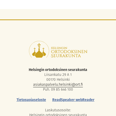
Helsingin ortodoksinen seurakunta
Liisankatu 29 A 1
00170 Helsinki
asiakaspalvelu.helsinki@ort.fi
Puh. 09 85 646 100
Tietosuojaseloste
ReadSpeaker webReader
Laskutusosoite:
Helsingin ortodoksinen seurakunta