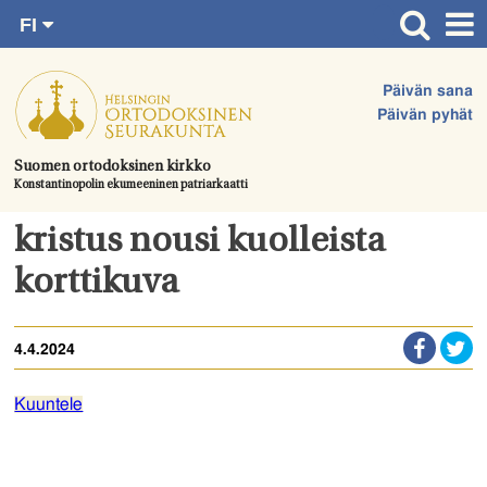
FI
Siirry
RU
Etusivu
SV
suoraan
Päivän sana
EN
Ajankohtaista
sisältöön.
Päivän pyhät
UA
Jumalanpalvelukset
Suomen ortodoksinen kirkko
Konstantinopolin ekumeeninen patriarkaatti
Juhlat & toimitukset
Kirkot
kristus nousi kuolleista
Apua & tukea
korttikuva
Tule mukaan
4.4.2024
Hautausmaa
Yhteystiedot
Kuuntele