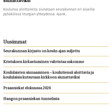
siunattaviksi
Koulunsa aloittaneita siunataan seurakunnan eri alueilla
pyhäköissä liturgian yhteydessä. Ajank...
Uusimmat
Seurakunnan kirjasto on kesän ajan suljettu
Kristuksen kirkastuminen vahvistaa uskomme
Koululaisten siunaaminen – koulutiensä aloittavia ja
koululaisia kutsutaan kirkkoon siunattaviksi
Praasniekat elokuussa 2026
Hangon praasniekan tunnelmia